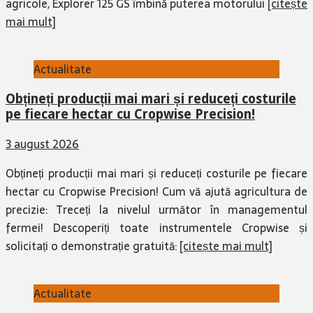
agricole, Explorer 125 GS îmbină puterea motorului
[citește
mai mult]
Actualitate
Obțineți producții mai mari și reduceți costurile
pe fiecare hectar cu Cropwise Precision!
3 august 2026
Obțineți producții mai mari și reduceți costurile pe fiecare
hectar cu Cropwise Precision! Cum vă ajută agricultura de
precizie: Treceți la nivelul următor în managementul
fermei! Descoperiți toate instrumentele Cropwise și
solicitați o demonstrație gratuită:
[citește mai mult]
Actualitate