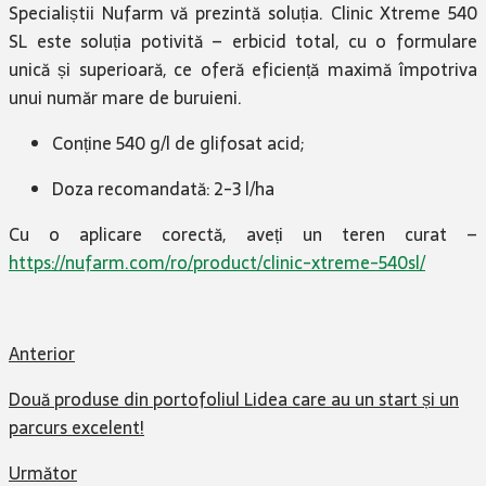
Specialiștii Nufarm vă prezintă soluția. Clinic Xtreme 540
SL este soluția potivită – erbicid total, cu o formulare
unică și superioară, ce oferă eficiență maximă împotriva
unui număr mare de buruieni. ​
Conține 540 g/l de glifosat acid;​
Doza recomandată: 2-3 l/ha​
Cu o aplicare corectă, aveți un teren curat –
https://nufarm.com/ro/product/clinic-xtreme-540sl/
​
Anterior
Două produse din portofoliul Lidea care au un start și un
parcurs excelent!
Următor