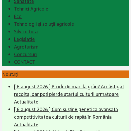
Sanatate
Tehnici Agricole
Eco
Tehnologii şi soluţii agricole
Silvicultura
Legislatie
Agroturism
Concursuri
CONTACT
Noutăți
[ 6 august 2026 ]
Producții mari la grâu? Ai câștigat
recolta, dar poți pierde startul culturii următoare
Actualitate
[ 6 august 2026 ]
Cum susține genetica avansată
competitivitatea culturii de rapiță în România
Actualitate