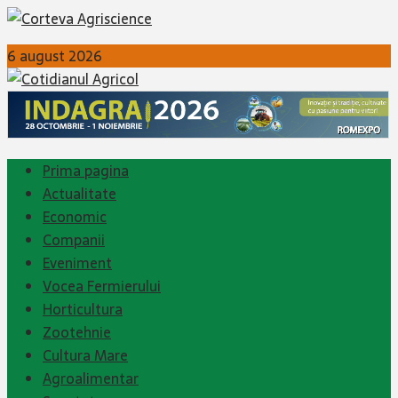
6 august 2026
Prima pagina
Actualitate
Economic
Companii
Eveniment
Vocea Fermierului
Horticultura
Zootehnie
Cultura Mare
Agroalimentar