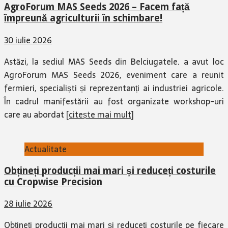
AgroForum MAS Seeds 2026 – Facem față
împreună agriculturii în schimbare!
30 iulie 2026
Astăzi, la sediul MAS Seeds din Belciugatele. a avut loc
AgroForum MAS Seeds 2026, eveniment care a reunit
fermieri, specialiști și reprezentanți ai industriei agricole.
În cadrul manifestării au fost organizate workshop-uri
care au abordat
[citește mai mult]
Actualitate
Obțineți producții mai mari și reduceți costurile
cu Cropwise Precision
28 iulie 2026
Obțineți producții mai mari și reduceți costurile pe fiecare