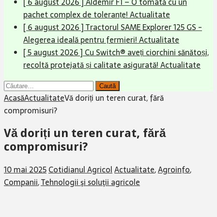
[ 6 august 2026 ]
Aldemir F1 – O tomată cu un
pachet complex de toleranțe!
Actualitate
[ 6 august 2026 ]
Tractorul SAME Explorer 125 GS -
Alegerea ideală pentru fermieri!
Actualitate
[ 5 august 2026 ]
Cu Switch® aveți ciorchini sănătoși,
recoltă protejată și calitate asigurată!
Actualitate
Caută
după:
Acasă
Actualitate
Vă doriți un teren curat, fără
compromisuri? ​
Vă doriți un teren curat, fără
compromisuri? ​
10 mai 2025
Cotidianul Agricol
Actualitate
,
Agroinfo
,
Companii
,
Tehnologii şi soluţii agricole