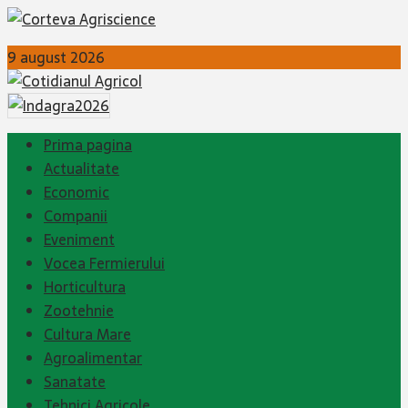
9 august 2026
Prima pagina
Actualitate
Economic
Companii
Eveniment
Vocea Fermierului
Horticultura
Zootehnie
Cultura Mare
Agroalimentar
Sanatate
Tehnici Agricole