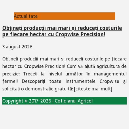
Actualitate
Obțineți producții mai mari și reduceți costurile
pe fiecare hectar cu Cropwise Precision!
3 august 2026
Obțineți producții mai mari și reduceți costurile pe fiecare
hectar cu Cropwise Precision! Cum vă ajută agricultura de
precizie: Treceți la nivelul următor în managementul
fermei! Descoperiți toate instrumentele Cropwise și
solicitați o demonstrație gratuită:
[citește mai mult]
Copyright © 2017-2026 | Cotidianul Agricol