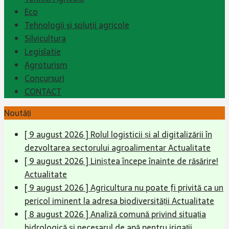
Eco
Tehnologii şi soluţii agricole
Silvicultura
Legislatie
Agroturism
Concursuri
CONTACT
Noutăți
[ 9 august 2026 ]
Rolul logisticii și al digitalizării în
dezvoltarea sectorului agroalimentar
Actualitate
[ 9 august 2026 ]
Liniștea începe înainte de răsărire!
Actualitate
[ 9 august 2026 ]
Agricultura nu poate fi privită ca un
pericol iminent la adresa biodiversității
Actualitate
[ 8 august 2026 ]
Analiză comună privind situația
hidrologică și necesarul de apă pentru irigații