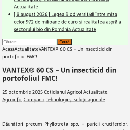
Actualitate
[ 8 august 2026 ]
Legea Biodiversității între miza
celor 972 de milioane de euro și realitatea aspră a
sectorului bio din România
Actualitate
Caută
după:
Acasă
Actualitate
VANTEX® 60 CS – Un insecticid din
portofoliul FMC!
VANTEX® 60 CS – Un insecticid din
portofoliul FMC!
25 octombrie 2025
Cotidianul Agricol
Actualitate
,
Agroinfo
,
Companii
,
Tehnologii şi soluţii agricole
Dăunători precum Phyllotreta spp. – puricii cruciferelor,