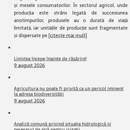
și mesele consumatorilor. În sectorul agricol, unde
producția este strâns legată de succesiunea
anotimpurilor, produsele au o durată de viață
limitată, iar unitățile de producție sunt fragmentate
și dispersate pe
[citește mai mult]
Liniștea începe înainte de răsărire!
9 august 2026
Agricultura nu poate fi privită ca un pericol iminent
la adresa biodiversității
9 august 2026
Analiză comună privind situația hidrologică și
necesarul de apă pentru irigații