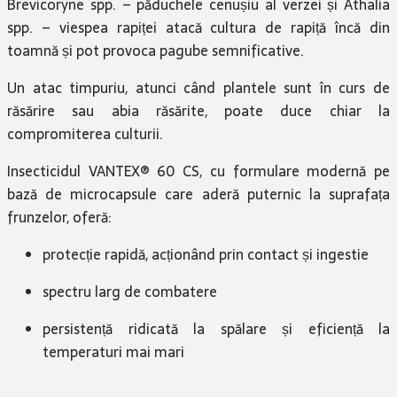
Brevicoryne spp. – păduchele cenușiu al verzei și Athalia
spp. – viespea rapiței atacă cultura de rapiță î
ncă din
toamnă și pot provoca pagube semnificative.​
Un atac timpuriu, atunci când plantele sunt în curs de
răsărire sau abia răsărite, poate duce chiar la
compromiterea culturii.​
Insecticidul VANTEX® 60 CS, cu formulare modernă pe
bază de microcapsule care aderă puternic la suprafața
frunzelor, oferă:​
protecție rapidă, acționând prin contact și ingestie​
spectru larg de combatere​
persistență ridicată la spălare și eficiență la
temperaturi mai mari​