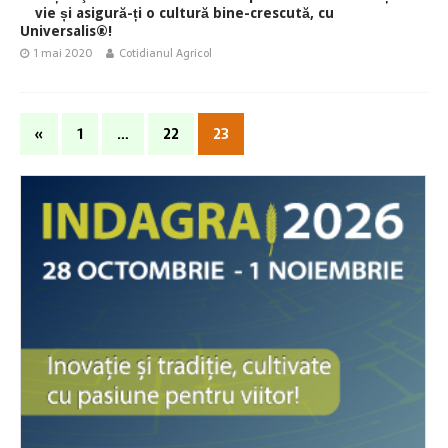
vie și asigură-ți o cultură bine-crescută, cu
Universalis®!
1 mai 2020
Cotidianul Agricol
«
1
…
22
23