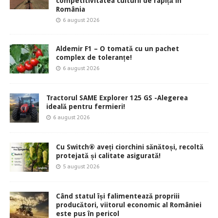
competitivitatea culturii de rapiță în
România
6 august 2026
Aldemir F1 – O tomată cu un pachet
complex de toleranțe!
6 august 2026
Tractorul SAME Explorer 125 GS -Alegerea
ideală pentru fermieri!
6 august 2026
Cu Switch® aveți ciorchini sănătoși, recoltă
protejată și calitate asigurată!
5 august 2026
Când statul își falimentează propriii
producători, viitorul economic al României
este pus în pericol