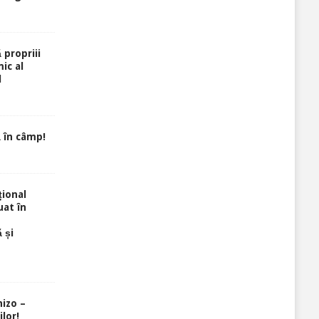
 propriii
ic al
l
 în câmp!
ional
uat în
 și
izo –
lor!