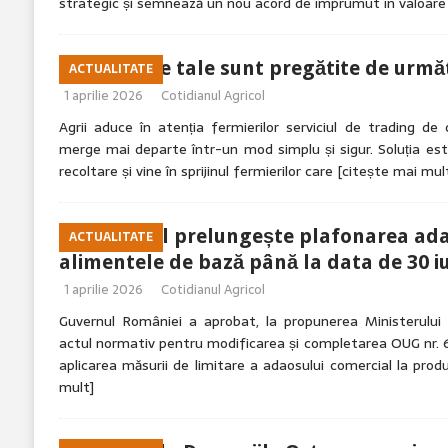
strategic și semnează un nou acord de împrumut în valoare
Cerealele tale sunt pregătite de urmă
ACTUALITATE
1 aprilie 2026
Cotidianul Agricol
Agrii aduce în atenția fermierilor serviciul de trading de
merge mai departe într-un mod simplu și sigur. Soluția e
recoltare și vine în sprijinul fermierilor care
[citește mai mul
Guvernul prelungește plafonarea adao
ACTUALITATE
alimentele de bază până la data de 30 i
1 aprilie 2026
Cotidianul Agricol
Guvernul României a aprobat, la propunerea Ministerului Ag
actul normativ pentru modificarea și completarea OUG nr. 6
aplicarea măsurii de limitare a adaosului comercial la pro
mult]