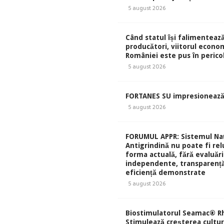
5 august 2026
Când statul își falimentează
producători, viitorul econom
României este pus în perico
5 august 2026
FORTANES SU impresionează
5 august 2026
FORUMUL APPR: Sistemul Naț
Antigrindină nu poate fi rel
forma actuală, fără evaluări
independente, transparență
eficiență demonstrate
5 august 2026
Biostimulatorul Seamac® Rh
Stimulează creșterea culturi