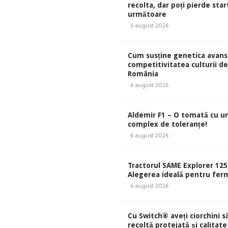
recolta, dar poți pierde start
următoare
6 august 2026
Cum susține genetica avans
competitivitatea culturii de 
România
6 august 2026
Aldemir F1 – O tomată cu u
complex de toleranțe!
6 august 2026
Tractorul SAME Explorer 125
Alegerea ideală pentru ferm
6 august 2026
Cu Switch® aveți ciorchini s
recoltă protejată și calitate