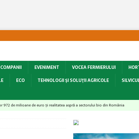
COMPANII
EVENIMENT
VOCEA FERMIERULUI
HOR
LE
ECO
TEHNOLOGII ŞI SOLUŢII AGRICOLE
SILVIC
lor 972 de milioane de euro și realitatea aspră a sectorului bio din România
d soarta legumelor românești – De la birou direct în solar
ACTUALITATE
provocări majore pentru culturile horticole
ACTUALITATE