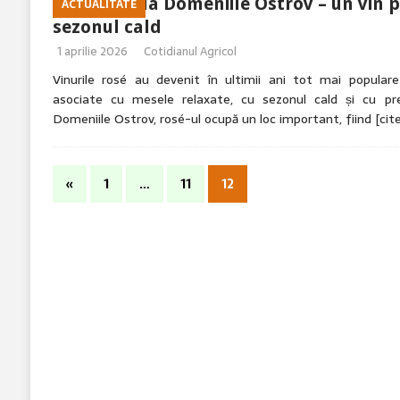
Rosé de la Domeniile Ostrov – un vin 
ACTUALITATE
sezonul cald
1 aprilie 2026
Cotidianul Agricol
Vinurile rosé au devenit în ultimii ani tot mai populare
asociate cu mesele relaxate, cu sezonul cald și cu pre
Domeniile Ostrov, rosé-ul ocupă un loc important, fiind
[cit
«
1
…
11
12