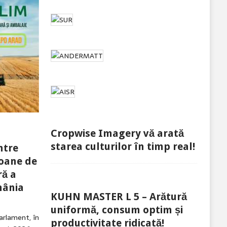
Cropwise Imagery vă arată
starea culturilor în timp real!
ntre
ioane de
ră a
mânia
KUHN MASTER L 5 – Arătură
uniformă, consum optim și
arlament, în
productivitate ridicată!