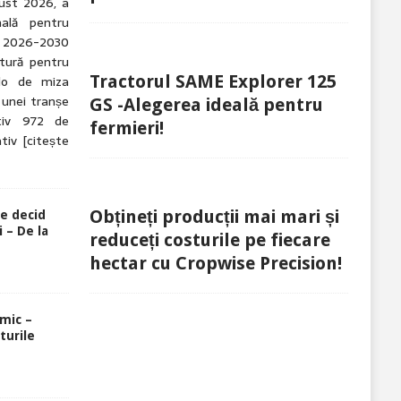
gust 2026, a
nală pentru
 2026-2030
tură pentru
Tractorul SAME Explorer 125
olo de miza
 unei tranșe
GS -Alegerea ideală pentru
tiv 972 de
fermieri!
ativ
[citește
Obțineți producții mai mari și
re decid
 – De la
reduceți costurile pe fiecare
hectar cu Cropwise Precision!
rmic –
turile