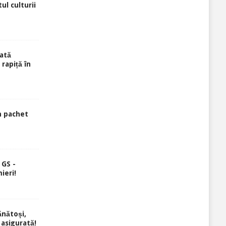
ul culturii
ată
rapiță în
n pachet
 GS -
ieri!
ănătoși,
 asigurată!