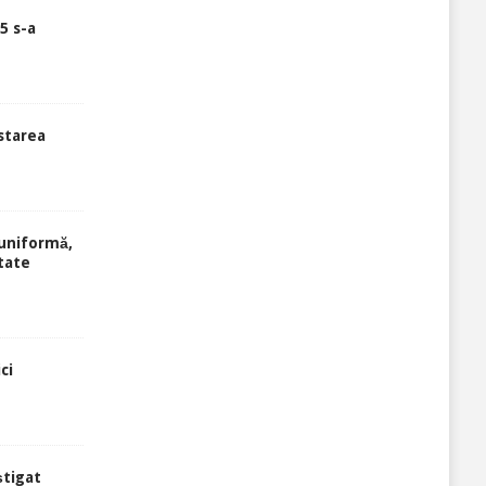
5 s-a
starea
uniformă,
tate
ci
știgat