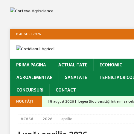
8 AUGUST 2026
PRIMA PAGINA
ACTUALITATE
ECONOMIC
AGROALIMENTAR
SANATATE
TEHNICI AGRICO
CONCURSURI
CONTACT
NOUTĂȚI
[ 8 august 2026 ]
Legea Biodiversității între miza ce
ACTUALITATE
ACASĂ
2026
aprilie
[ 8 august 2026 ]
Barierele administrative care deci
[ 7 august 2026 ]
Arsurile solare și stresul termic – 