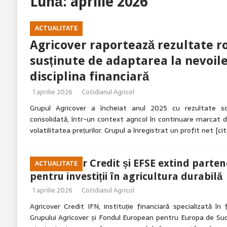
Lună:
aprilie 2026
[ 7 august 2026 ]
Performanța hibridului PT315 s-a d
ACTUALITATE
[ 7 august 2026 ]
Cropwise Imagery vă arată starea cu
Agricover raportează rezultate ro
susținute de adaptarea la nevoile
disciplina financiară
1 aprilie 2026
Cotidianul Agricol
Grupul Agricover a încheiat anul 2025 cu rezultate sol
consolidată, într-un context agricol în continuare marcat de 
volatilitatea prețurilor. Grupul a înregistrat un profit net
[ci
Agricover Credit și EFSE extind parten
ACTUALITATE
pentru investiții în agricultura durabilă
1 aprilie 2026
Cotidianul Agricol
Agricover Credit IFN, instituție financiară specializată în 
Grupului Agricover și Fondul European pentru Europa de Sud