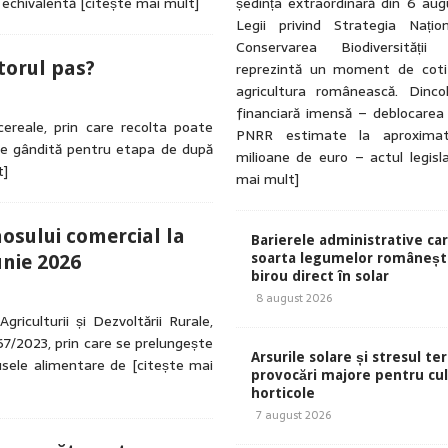
 echivalentă
[citește mai mult]
ședința extraordinară din 6 au
Legii privind Strategia Națio
Conservarea Biodiversității
torul pas?
reprezintă un moment de coti
agricultura românească. Dinc
financiară imensă – deblocarea
 cereale, prin care recolta poate
PNRR estimate la aproxima
ste gândită pentru etapa de după
milioane de euro – actul legisl
t]
mai mult]
sului comercial la
Barierele administrative ca
unie 2026
soarta legumelor românești
birou direct în solar
8 august 2026
riculturii și Dezvoltării Rurale,
7/2023, prin care se prelungește
Arsurile solare și stresul te
dusele alimentare de
[citește mai
provocări majore pentru cul
horticole
7 august 2026