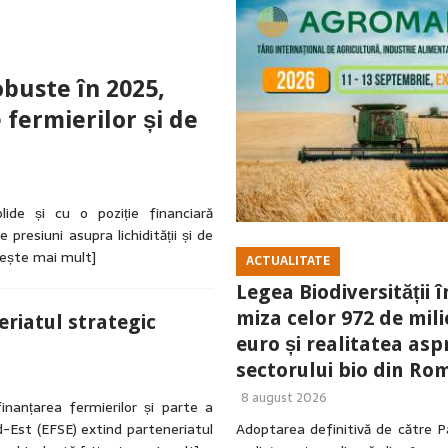
ovedit la recoltare!
ACTUALITATE
lturilor în timp real!
ACTUALITATE
buste în 2025,
 fermierilor și de
ide și cu o poziție financiară
presiuni asupra lichidității și de
tește mai mult]
ACTUALITATE
Legea Biodiversității î
miza celor 972 de mil
eriatul strategic
euro și realitatea asp
sectorului bio din Ro
8 august 2026
finanțarea fermierilor și parte a
-Est (EFSE) extind parteneriatul
Adoptarea definitivă de către P