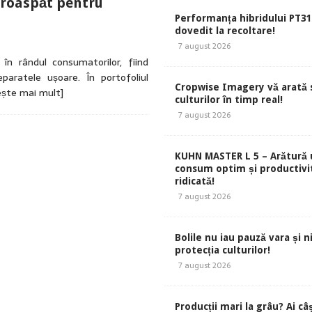
proaspăt pentru
Performanța hibridului PT31
dovedit la recoltare!
7 august 2026
 în rândul consumatorilor, fiind
paratele ușoare. În portofoliul
Cropwise Imagery vă arată 
ește mai mult]
culturilor în timp real!
7 august 2026
KUHN MASTER L 5 – Arătură 
consum optim și productivi
ridicată!
7 august 2026
Bolile nu iau pauză vara și ni
protecția culturilor!
7 august 2026
Producții mari la grâu? Ai câ