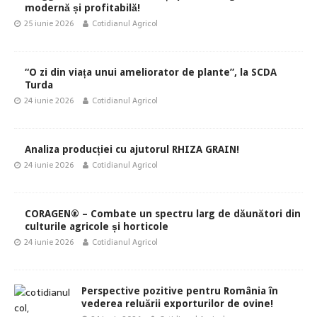
modernă și profitabilă!
25 iunie 2026
Cotidianul Agricol
“O zi din viața unui ameliorator de plante”, la SCDA
Turda
24 iunie 2026
Cotidianul Agricol
Analiza producției cu ajutorul RHIZA GRAIN!
24 iunie 2026
Cotidianul Agricol
CORAGEN® – Combate un spectru larg de dăunători din
culturile agricole și horticole
24 iunie 2026
Cotidianul Agricol
Perspective pozitive pentru România în
vederea reluării exporturilor de ovine!