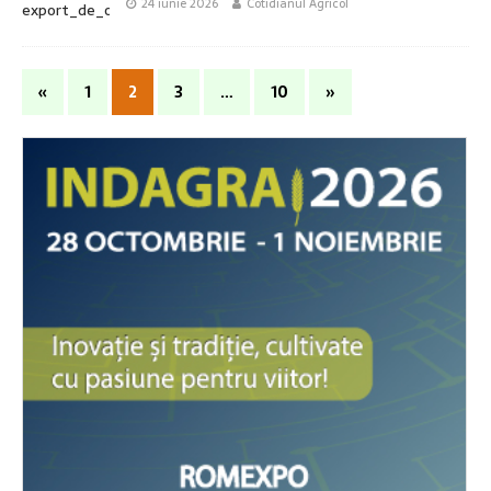
24 iunie 2026
Cotidianul Agricol
«
1
2
3
…
10
»