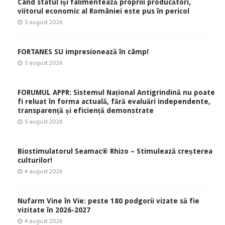
Când statul își falimentează propriii producători,
viitorul economic al României este pus în pericol
5 august 2026
FORTANES SU impresionează în câmp!
5 august 2026
FORUMUL APPR: Sistemul Național Antigrindină nu poate
fi reluat în forma actuală, fără evaluări independente,
transparență și eficiență demonstrate
5 august 2026
Biostimulatorul Seamac® Rhizo – Stimulează creșterea
culturilor!
4 august 2026
Nufarm Vine în Vie: peste 180 podgorii vizate să fie
vizitate în 2026-2027
4 august 2026