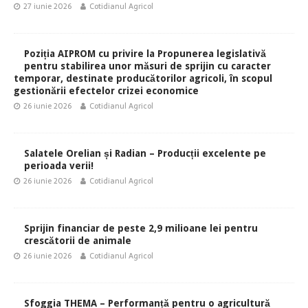
27 iunie 2026
Cotidianul Agricol
Poziția AIPROM cu privire la Propunerea legislativă
pentru stabilirea unor măsuri de sprijin cu caracter
temporar, destinate producătorilor agricoli, în scopul
gestionării efectelor crizei economice
26 iunie 2026
Cotidianul Agricol
Salatele Orelian și Radian – Producții excelente pe
perioada verii!
26 iunie 2026
Cotidianul Agricol
Sprijin financiar de peste 2,9 milioane lei pentru
crescătorii de animale
26 iunie 2026
Cotidianul Agricol
Sfoggia THEMA – Performanță pentru o agricultură