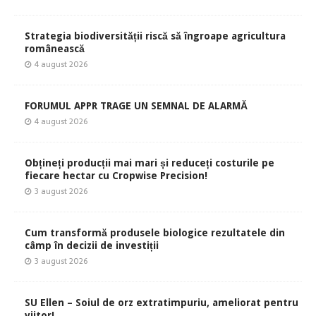
Strategia biodiversității riscă să îngroape agricultura
românească
4 august 2026
FORUMUL APPR TRAGE UN SEMNAL DE ALARMĂ
4 august 2026
Obțineți producții mai mari și reduceți costurile pe
fiecare hectar cu Cropwise Precision!
3 august 2026
Cum transformă produsele biologice rezultatele din
câmp în decizii de investiții
3 august 2026
SU Ellen – Soiul de orz extratimpuriu, ameliorat pentru
viitor!