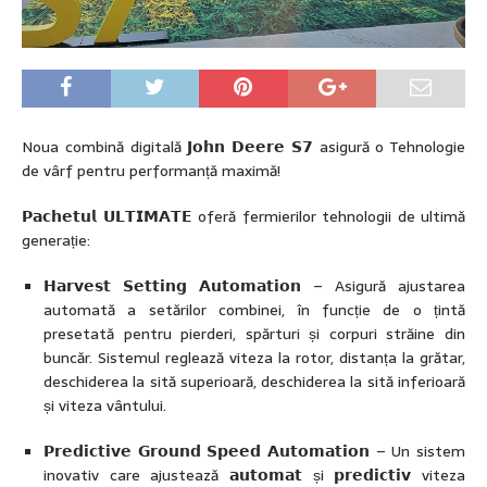
Noua combină digitală 𝗝𝗼𝗵𝗻 𝗗𝗲𝗲𝗿𝗲 𝗦𝟳 asigură o Tehnologie
de vârf pentru performanță maximă!
𝗣𝗮𝗰𝗵𝗲𝘁𝘂𝗹 𝗨𝗟𝗧𝗜𝗠𝗔𝗧𝗘 oferă fermierilor tehnologii de ultimă
generație:
𝗛𝗮𝗿𝘃𝗲𝘀𝘁 𝗦𝗲𝘁𝘁𝗶𝗻𝗴 𝗔𝘂𝘁𝗼𝗺𝗮𝘁𝗶𝗼𝗻 – Asigură ajustarea
automată a setărilor combinei, în funcție de o țintă
presetată pentru pierderi, spărturi și corpuri străine din
buncăr. Sistemul reglează viteza la rotor, distanța la grătar,
deschiderea la sită superioară, deschiderea la sită inferioară
și viteza vântului.
𝗣𝗿𝗲𝗱𝗶𝗰𝘁𝗶𝘃𝗲 𝗚𝗿𝗼𝘂𝗻𝗱 𝗦𝗽𝗲𝗲𝗱 𝗔𝘂𝘁𝗼𝗺𝗮𝘁𝗶𝗼𝗻 – Un sistem
inovativ care ajustează 𝗮𝘂𝘁𝗼𝗺𝗮𝘁 și 𝗽𝗿𝗲𝗱𝗶𝗰𝘁𝗶𝘃 viteza