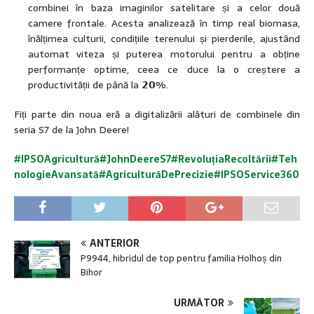
combinei în baza imaginilor satelitare și a celor două
camere frontale. Acesta analizează în timp real biomasa,
înălțimea culturii, condițiile terenului și pierderile, ajustând
automat viteza și puterea motorului pentru a obține
performanțe optime, ceea ce duce la o creștere a
productivității de până la 𝟮𝟬%.
Fiți parte din noua eră a digitalizării alături de combinele din
seria S7 de la John Deere!
#IPSOAgricultură
#JohnDeereS7
#RevoluțiaRecoltării
#Teh
nologieAvansată
#AgriculturăDePrecizie
#IPSOService360
ANTERIOR
P9944, hibridul de top pentru familia Holhoș din
Bihor
URMĂTOR