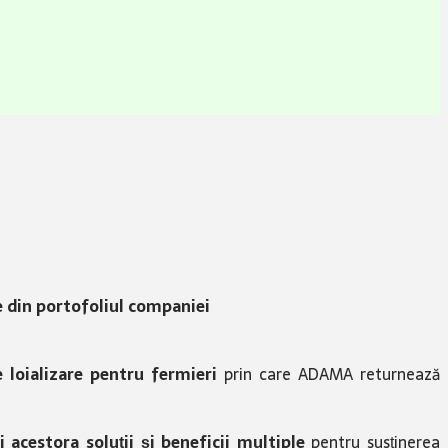
e din portofoliul companiei
oializare pentru fermieri
prin care ADAMA returnează
 acestora soluții și beneficii multiple
pentru susținerea