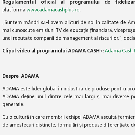
Regulamentul oficial al programului de fideli
platforma
www.adamacashplus.ro
.
„Suntem mândri să-l avem alături de noi în calitate de 
mai cunoscute emisiuni TV de educație financiară, vicepreșed
unei reputate companii de management al riscurilor.”, decl
Clipul video al programului ADAMA CASH+
:
Adama Cash P
Despre ADAMA
ADAMA este lider global în industria de produse pentru prote
ADAMA deține unul dintre cele mai largi și mai diverse po
generație.
Cu o cultură în care membrii echipei ADAMA ascultă fermierii
de amestecuri distincte, formulări și produse diferențiate de în