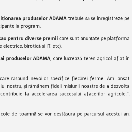
hiziționarea produselor ADAMA
trebuie să se înregistreze pe
cipante la program.
 sau pentru diverse premii
care sunt anunțate pe platforma
lectrice, birotică și IT, etc).
li ai produselor ADAMA
, care lucrează teren agricol aflat în
 care răspund nevoilor specifice fiecărei ferme. Am lansat
ul nostru, și rămânem fideli misiunii noastre de a dezvolta
ontribuie la accelerarea succesului afacerilor agricole.”,
cole de toamnă se vor desfășura pe parcursul acestui an,