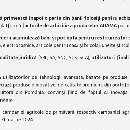
 să primească înapoi o parte din banii folosiți pentru ac
e platformă
facturile de achiziție a produselor ADAMA
parti
ierii acumulează bani și pot opta pentru restituirea lor
ctrocasnice, articole pentru casă și bricolaj, unelte și scule e
nalitate juridică
(SRL, SA, SNC, SCS, SCA),
utilizatori fina
a utilizatorilor de tehnologii avansate, bazate pe produse
ază produsele inovative, de calitate premium, din portofoli
buitorii din România, convinși fiind de faptul că inovația c
mânia
.
 campaniei agricole de primăvară, respectiv campaniei agri
e 31 martie 2024.