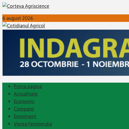
6 august 2026
Prima pagina
Actualitate
Economic
Companii
Eveniment
Vocea Fermierului