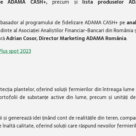
zare ADAMA CASH+,
precum și
lista produselor A
Ambasador al programului de fidelizare ADAMA CASH+ pe
anal
inte al Asociației Analiștilor Financiar-Bancari din România 
ară
Adrian Cosor, Director Marketing
ADAMA România
.
lus spot 2023
cția plantelor, oferind soluții fermierilor din întreaga lume
rtofolii de substanțe active din lume, precum și unități de
 și generează idei ținând cont de realitățile din teren, comp
altă calitate, oferind soluții care răspund nevoilor fermierilor 