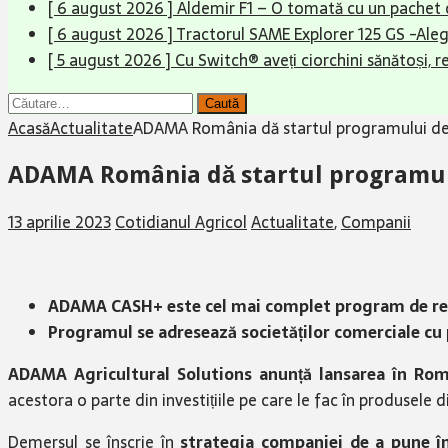
[ 6 august 2026 ]
Aldemir F1 – O tomată cu un pachet 
[ 6 august 2026 ]
Tractorul SAME Explorer 125 GS -Aleg
[ 5 august 2026 ]
Cu Switch® aveți ciorchini sănătoși, r
Caută
după:
Acasă
Actualitate
ADAMA România dă startul programului de
ADAMA România dă startul programul
13 aprilie 2023
Cotidianul Agricol
Actualitate
,
Companii
ADAMA CASH+ este cel mai complet program de return
Programul se adresează societăților comerciale cu 
ADAMA Agricultural Solutions anunță lansarea în Ro
acestora o parte din investițiile pe care le fac în produsele 
Demersul se înscrie în
strategia companiei de a pune în c