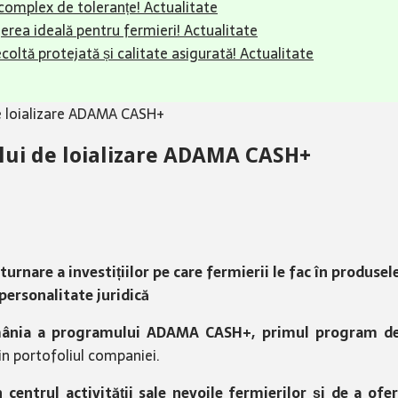
complex de toleranțe!
Actualitate
erea ideală pentru fermieri!
Actualitate
ecoltă protejată și calitate asigurată!
Actualitate
 loializare ADAMA CASH+
ui de loializare ADAMA CASH+
are a investițiilor pe care fermierii le fac în produsel
personalitate juridică
mânia a programului ADAMA CASH+, primul program de l
din portofoliul companiei.
entrul activității sale nevoile fermierilor și de a oferi