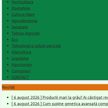
Horticultura
Zootehnie
Cultura Mare
Agroalimentar
Sanatate
Tehnici Agricole
Eco
Tehnologii şi soluţii agricole
Silvicultura
Legislatie
Agroturism
Concursuri
CONTACT
Noutăți
[ 6 august 2026 ]
Producții mari la grâu? Ai câștigat re
[ 6 august 2026 ]
Cum susține genetica avansată compet