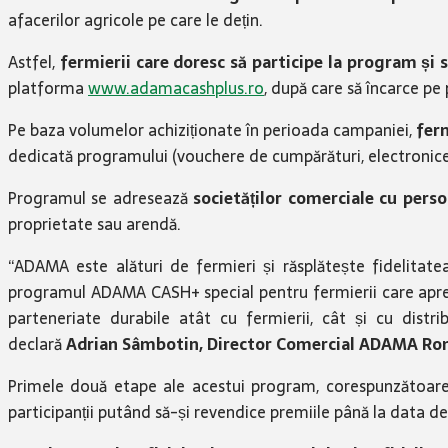
afacerilor agricole pe care le dețin.
Astfel,
fermierii care doresc să participe la program și
platforma
www.adamacashplus.ro
, după care să încarce p
Pe baza volumelor achiziționate în perioada campaniei,
ferm
dedicată programului (vouchere de cumpărături, electronice, ele
Programul se adresează
societăților comerciale cu perso
proprietate sau arendă.
“ADAMA este alături de fermieri și răsplătește fidelitate
programul ADAMA CASH+ special pentru fermierii care apreci
parteneriate durabile atât cu fermierii, cât și cu distri
declară
Adrian Sâmbotin, Director Comercial ADAMA Ro
Primele două etape ale acestui program, corespunzătoare
participanții putând să-și revendice premiile până la data d