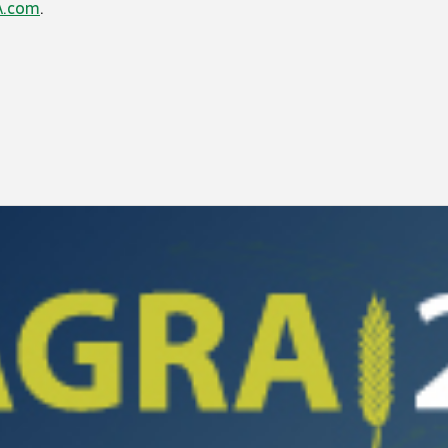
.com
.