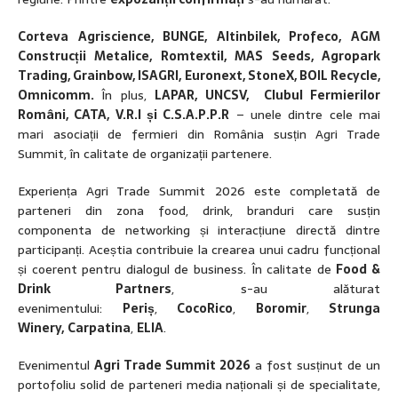
Corteva Agriscience, BUNGE, Altinbilek, Profeco, AGM
Construcții Metalice, Romtextil, MAS Seeds, Agropark
Trading, Grainbow, ISAGRI, Euronext, StoneX, BOIL Recycle,
Omnicomm.
În plus,
LAPAR, UNCSV, Clubul Fermierilor
Români, CATA, V.R.I și C.S.A.P.P.R
– unele dintre cele mai
mari asociații de fermieri din România susțin Agri Trade
Summit, în calitate de organizații partenere.
Experiența Agri Trade Summit 2026 este completată de
parteneri din zona food, drink, branduri care susțin
componenta de networking și interacțiune directă dintre
participanți. Aceștia contribuie la crearea unui cadru funcțional
și coerent pentru dialogul de business. În calitate de
Food &
Drink Partners
, s-au alăturat
evenimentului:
Periș
,
CocoRico
,
Boromir
,
Strunga
Winery,
Carpatina
,
ELIA
.
Evenimentul
Agri Trade Summit 2026
a fost susținut de un
portofoliu solid de parteneri media naționali și de specialitate,