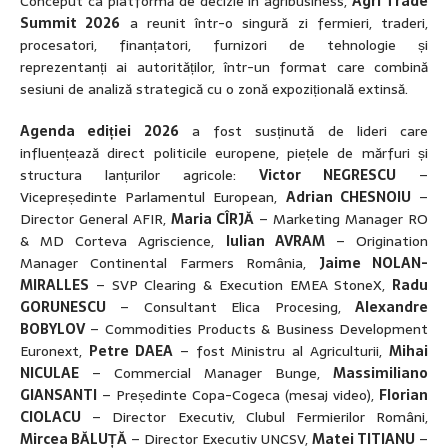
Conceput ca platformă de decizie în agribusiness,
Agri Trade
Summit 2026
a reunit într-o singură zi fermieri, traderi,
procesatori, finanțatori, furnizori de tehnologie și
reprezentanți ai autorităților, într-un format care combină
sesiuni de analiză strategică cu o zonă expozițională extinsă.
Agenda ediției 2026
a fost susținută de lideri care
influențează direct politicile europene, piețele de mărfuri și
structura lanțurilor agricole:
Victor NEGRESCU
–
Vicepreședinte Parlamentul European,
Adrian CHESNOIU
–
Director General AFIR,
Maria CÎRJĂ
– Marketing Manager RO
& MD Corteva Agriscience,
Iulian AVRAM
– Origination
Manager Continental Farmers România,
Jaime NOLAN-
MIRALLES
– SVP Clearing & Execution EMEA StoneX,
Radu
GORUNESCU
– Consultant Elica Procesing,
Alexandre
BOBYLOV
– Commodities Products & Business Development
Euronext,
Petre DAEA
– fost Ministru al Agriculturii,
Mihai
NICULAE
– Commercial Manager Bunge,
Massimiliano
GIANSANTI
– Președinte Copa-Cogeca (mesaj video),
Florian
CIOLACU
– Director Executiv, Clubul Fermierilor Români,
Mircea BĂLUȚĂ
– Director Executiv UNCSV,
Matei TITIANU
–