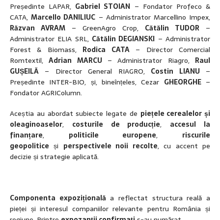
Președinte LAPAR,
Gabriel STOIAN
– Fondator Profeco &
CATA,
Marcello DANILIUC
– Administrator Marcellino Impex,
Răzvan AVRAM
– GreenAgro Crop,
Cătălin TUDOR
–
Administrator ELIA SRL,
Cătălin DEGIANSKI
– Administrator
Forest & Biomass,
Rodica CATA
– Director Comercial
Romtextil,
Adrian MARCU
– Administrator Riagro,
Raul
GUȘEILĂ
– Director General RIAGRO,
Costin LIANU
–
Președinte INTER-BIO, și, bineînțeles, Cezar
GHEORGHE
–
Fondator AGRIColumn.
Aceștia au abordat subiecte legate de
piețele cerealelor și
oleaginoaselor
,
costurile de producție
,
accesul la
finanțare
,
politicile europene
,
riscurile
geopolitice
și
perspectivele noii recolte
, cu accent pe
decizie și strategie aplicată.
Componenta expozițională
a reflectat structura reală a
pieței și interesul companiilor relevante pentru România și
regiune. Printre
expozanții confirmați
s-au numărat.