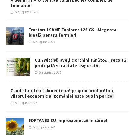
Aldemir F1 – O tomată cu un pachet complex de
toleranțe!
6 august 2026
Tractorul SAME Explorer 125 GS -Alegerea
ideală pentru fermieri!
6 august 2026
Cu Switch® aveți ciorchini sănătoși, recoltă
protejată și calitate asigurată!
5 august 2026
Când statul își falimentează propriii producători,
viitorul economic al României este pus în pericol
5 august 2026
FORTANES SU impresionează în câmp!
5 august 2026