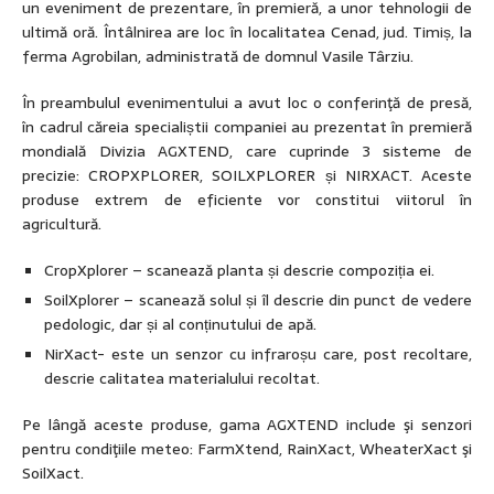
un eveniment de prezentare, în premieră, a unor tehnologii de
ultimă oră. Întâlnirea are loc în localitatea Cenad, jud. Timiș, la
ferma Agrobilan, administrată de domnul Vasile Târziu.
În preambulul evenimentului a avut loc o conferinţă de presă,
în cadrul căreia specialiștii companiei au prezentat în premieră
mondială Divizia AGXTEND, care cuprinde 3 sisteme de
precizie: CROPXPLORER, SOILXPLORER și NIRXACT. Aceste
produse extrem de eficiente vor constitui viitorul în
agricultură.
CropXplorer – scanează planta și descrie compoziția ei.
SoilXplorer – scanează solul și îl descrie din punct de vedere
pedologic, dar și al conținutului de apă.
NirXact- este un senzor cu infraroșu care, post recoltare,
descrie calitatea materialului recoltat.
Pe lângă aceste produse, gama AGXTEND include şi senzori
pentru condiţiile meteo: FarmXtend, RainXact, WheaterXact şi
SoilXact.