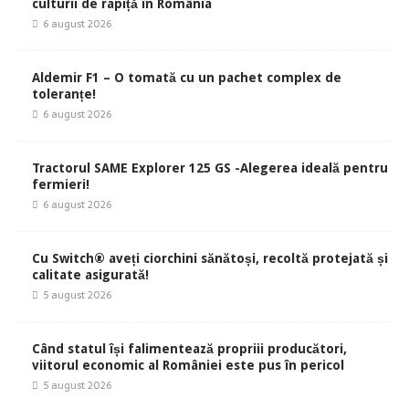
culturii de rapiță în România
6 august 2026
Aldemir F1 – O tomată cu un pachet complex de
toleranțe!
6 august 2026
Tractorul SAME Explorer 125 GS -Alegerea ideală pentru
fermieri!
6 august 2026
Cu Switch® aveți ciorchini sănătoși, recoltă protejată și
calitate asigurată!
5 august 2026
Când statul își falimentează propriii producători,
viitorul economic al României este pus în pericol
5 august 2026