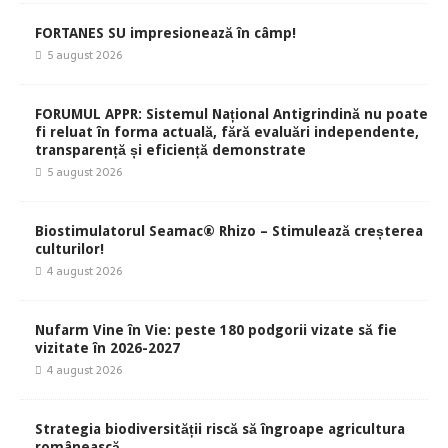
FORTANES SU impresionează în câmp!
5 august 2026
FORUMUL APPR: Sistemul Național Antigrindină nu poate
fi reluat în forma actuală, fără evaluări independente,
transparență și eficiență demonstrate
5 august 2026
Biostimulatorul Seamac® Rhizo – Stimulează creșterea
culturilor!
4 august 2026
Nufarm Vine în Vie: peste 180 podgorii vizate să fie
vizitate în 2026-2027
4 august 2026
Strategia biodiversității riscă să îngroape agricultura
românească