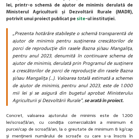
lei, printr-o schemă de ajutor de minimis derulată de
Ministerul Agriculturii şi Dezvoltării Rurale (MADR),
potrivit unui proiect publicat pe
site
-ul instituţiei.
„Prezenta hotărâre stabileşte o schemă transparentă de
ajutor de minimis pentru susţinerea crescătorilor de
porci de reproducţie din rasele Bazna şi/sau Mangaliţa,
pentru anul 2023, denumită în continuare schema de
ajutor de minimis, derulată prin Programul de susţinere
a crescătorilor de porci de reproducţie din rasele Bazna
şi/sau Mangaliţa (…). Valoarea totală estimată a schemei
de ajutor de minimis, pentru anul 2023, este de 1.000
mii lei şi se asigură din bugetul aprobat Ministerului
Agriculturii şi Dezvoltării Rurale”,
se arată în proiect.
Concret, valoarea ajutorului de minimis este de 1.200
lei/scroafă/an, cu condiţia comercializării a minimum 4
purcei/cap de scroafă/an, la o greutate de minimum 8 kg/cap
şi menţinerii numărului de scroafe cu care s-a înscris în