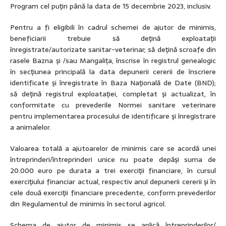
Program cel puţin până la data de 15 decembrie 2023, inclusiv.
Pentru a fi eligibili în cadrul schemei de ajutor de minimis,
beneficiarii trebuie să deţină exploataţii
înregistrate/autorizate sanitar-veterinar; să deţină scroafe din
rasele Bazna şi /sau Mangaliţa, înscrise în registrul genealogic
în secţiunea principală la data depunerii cererii de înscriere
identificate şi înregistrate în Baza Naţională de Date (BND);
să deţină registrul exploataţiei, completat şi actualizat, în
conformitate cu prevederile Normei sanitare veterinare
pentru implementarea procesului de identificare şi înregistrare
a animalelor.
Valoarea totală a ajutoarelor de minimis care se acordă unei
întreprinderi/întreprinderi unice nu poate depăşi suma de
20.000 euro pe durata a trei exerciţii financiare, în cursul
exerciţiului financiar actual, respectiv anul depunerii cererii şi în
cele două exerciţii financiare precedente, conform prevederilor
din Regulamentul de minimis în sectorul agricol.
Schema de ajutor de minimis se aplică întreprinderilor/