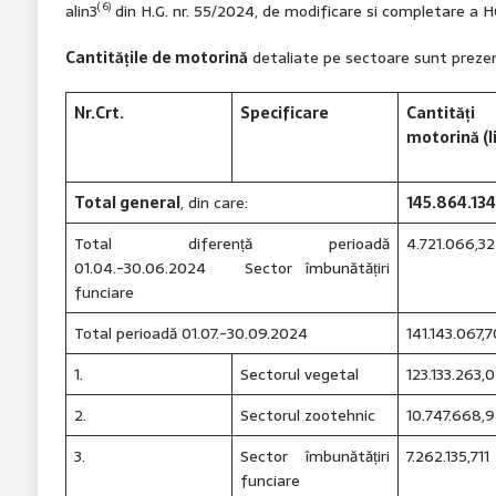
( 6)
alin3
din H.G. nr. 55/2024, de modificare si completare a HG
Cantitățile de motorină
detaliate pe sectoare sunt prezent
Nr.
Crt.
Specificare
Cantită
motorină (li
Total general
, din care:
145.864.134
Total diferență perioadă
4.721.066,32
01.04.-30.06.2024 Sector îmbunătățiri
funciare
Total perioadă 01.07.-30.09.2024
141.143.067,
1.
Sectorul vegetal
123.133.263,
2.
Sectorul zootehnic
10.747.668,
3.
Sector îmbunătățiri
7.262.135,711
funciare