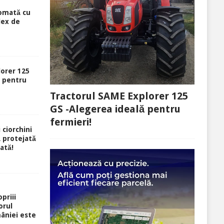
tomată cu
lex de
lorer 125
ă pentru
Tractorul SAME Explorer 125
GS -Alegerea ideală pentru
fermieri!
 ciorchini
ă protejată
rată!
priii
orul
âniei este