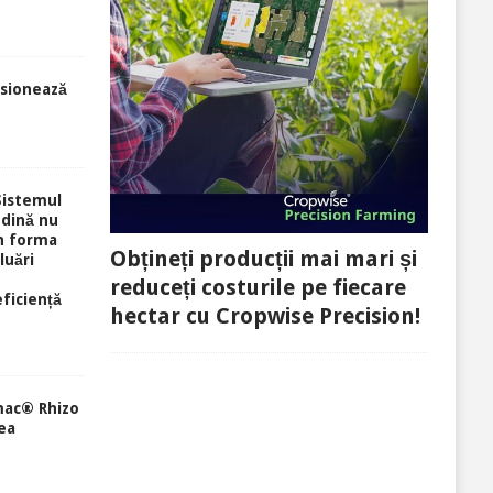
sionează
Sistemul
ndină nu
în forma
Obțineți producții mai mari și
luări
reduceți costurile pe fiecare
eficiență
hectar cu Cropwise Precision!
mac® Rhizo
ea