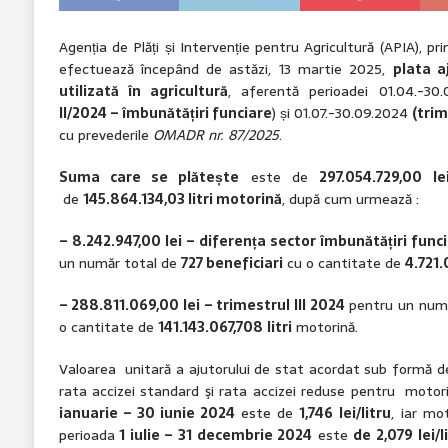
Agenția de Plăți și Intervenție pentru Agricultură (APIA), pr
efectuează începând de astăzi, 13 martie 2025,
plata a
utilizată în agricultură
, aferentă perioadei 01.04.-30.
II/2024 – îmbunătățiri funciare
) și 01.07.-30.09.2024
(trim
cu prevederile
OMADR nr. 87/2025
.
Suma care se plătește
este de
297.054.729,00 le
de
145.864.134,03 litri
motorină
, după cum urmează :
–
8.242.947,00 lei – diferența sector îmbunătățiri func
un număr total de
727 beneficiari
cu o cantitate de
4.721.
–
288
.811.069,00
lei – trimestrul III 20
24
pentru un num
o cantitate de
141.143.067,708
litri
motorină.
Valoarea unitară a ajutorului de stat acordat sub formă d
rata accizei standard şi rata accizei reduse pentru motor
ianuarie – 30 iunie 2024
este de
1
,
746
lei/litru
, iar mo
perioada
1 iulie – 31 decembrie 2024
este
de 2,079 lei/l