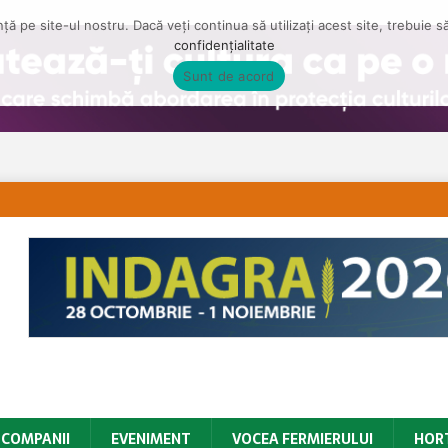
ă pe site-ul nostru. Dacă veți continua să utilizați acest site, trebuie 
confidențialitate
Sunt de acord
COMPANII
EVENIMENT
VOCEA FERMIERULUI
HOR