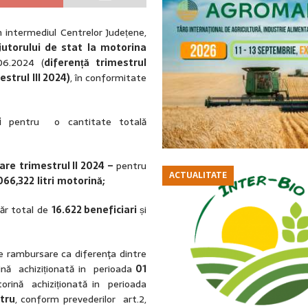
in intermediul Centrelor Județene,
jutorului de stat la motorina
06.2024 (
diferență trimestrul
estrul III 2024)
, în conformitate
i
pentru o cantitate totală
iare
trimestrul II 2024 –
pentru
ACTUALITATE
066,322
litri
motorină
;
ăr total de
16
.622
beneficiari
și
e rambursare ca diferenţa dintre
ină achiziționată in perioada
01
torină achiziționată in perioada
itru
, conform prevederilor art.2,