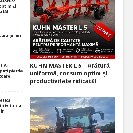
Arătură
optim și
ată!
ara și nici
KUHN MASTER L 5 – Arătură
? Ai
 poți pierde
uniformă, consum optim și
toare
productivitate ridicată!
etica
itivitatea
 în