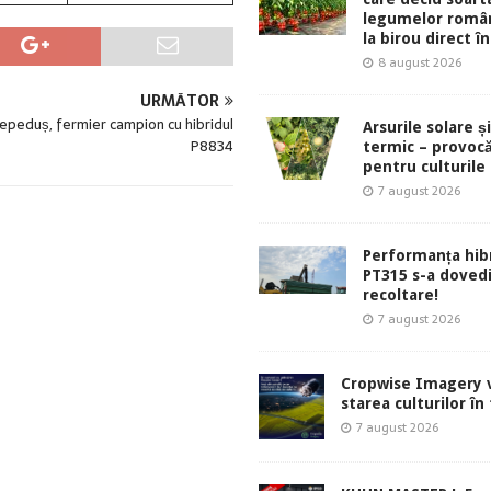
legumelor român
la birou direct în
8 august 2026
URMĂTOR
epeduș, fermier campion cu hibridul
Arsurile solare ș
P8834
termic – provocă
pentru culturile
7 august 2026
Performanța hibr
PT315 s-a dovedi
recoltare!
7 august 2026
Cropwise Imagery v
starea culturilor în
7 august 2026