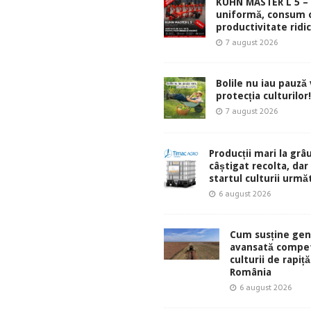
KUHN MASTER L 5 – 
uniformă, consum 
productivitate ridic
7 august 2026
Bolile nu iau pauză v
protecția culturilor!
7 august 2026
Producții mari la grâu
câștigat recolta, dar
startul culturii urmă
6 august 2026
Cum susține gen
avansată compet
culturii de rapiță
România
6 august 2026