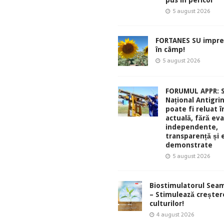
pus în pericol
5 august 2026
FORTANES SU impre
în câmp!
5 august 2026
FORUMUL APPR: 
Național Antigri
poate fi reluat 
actuală, fără eva
independente,
transparență și 
demonstrate
5 august 2026
Biostimulatorul Sea
– Stimulează creșter
culturilor!
4 august 2026