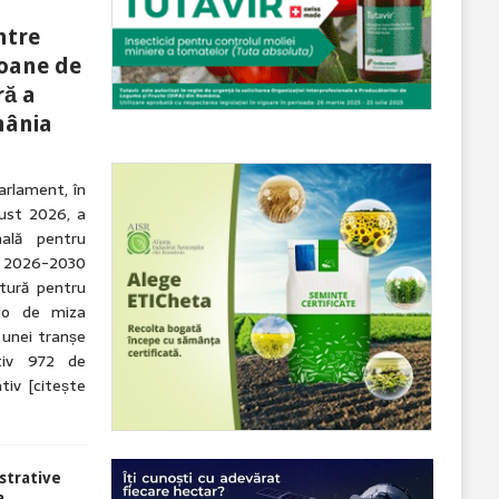
ntre
ioane de
ră a
mânia
arlament, în
gust 2026, a
nală pentru
 2026-2030
tură pentru
olo de miza
 unei tranșe
tiv 972 de
ativ
[citește
strative
a