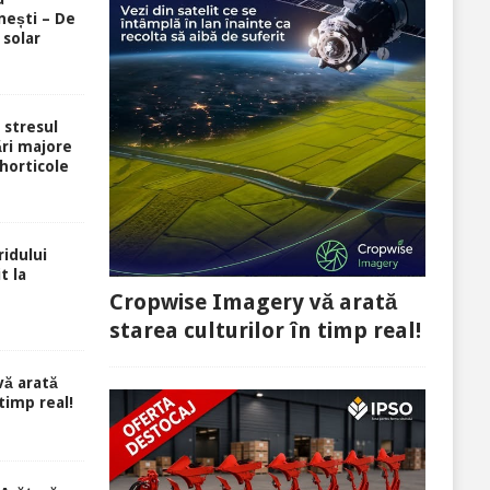
ești – De
 solar
i stresul
ri majore
 horticole
idului
t la
Cropwise Imagery vă arată
starea culturilor în timp real!
ă arată
 timp real!