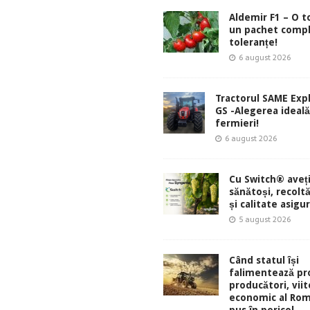
Aldemir F1 – O 
un pachet comp
toleranțe!
6 august 2026
Tractorul SAME Exp
GS -Alegerea ideal
fermieri!
6 august 2026
Cu Switch® aveți
sănătoși, recolt
și calitate asigu
5 august 2026
Când statul își
falimentează pro
producători, viit
economic al Rom