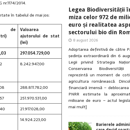
 nr.1174/2014.
Legea Biodiversității î
ate în tabelul de mai jos:
miza celor 972 de mil
euro și realitatea asp
ți de
Valoarea
sectorului bio din Ro
tri)
ajutorului de stat
8 august 2026
(lei)
Adoptarea definitivă de către P
,03
297.054.729,00
ședința extraordinară din 6 au
Legii privind Strategia Națio
2
8.242.947,00
Conservarea Biodiversității
reprezintă un moment de coti
agricultura românească. Dinc
708
288.811.782,00
financiară imensă – deblocarea
PNRR estimate la aproxima
057
251.970.531,00
milioane de euro – actul legisl
mai mult]
940
21.917.028,00
14.924.223,00
Barierele admini
care decid soart