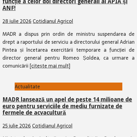
funcție a celor doi directori generali ai APIA și
ANF!
28 iulie 2026
Cotidianul Agricol
MADR a dispus prin ordin de ministru suspendarea de
drept a raportului de serviciu a directorului general Adrian
Pintea și încetarea exercitării temporare a funcției de
director general pentru Romeo Șoldea, ca urmare a
comunicării
[citește mai mult]
Actualitate
MADR lansează un apel de peste 14 milioane de
euro pentru serviciile de mediu furnizate de
fermele de acvacultură
25 iulie 2026
Cotidianul Agricol