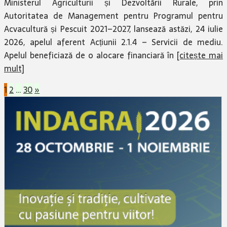
Ministerul Agriculturii și Dezvoltării Rurale, prin
Autoritatea de Management pentru Programul pentru
Acvacultură și Pescuit 2021–2027, lansează astăzi, 24 iulie
2026, apelul aferent Acțiunii 2.1.4 – Servicii de mediu.
Apelul beneficiază de o alocare financiară în
[citește mai
mult]
Paginație
1
2
…
30
»
articole