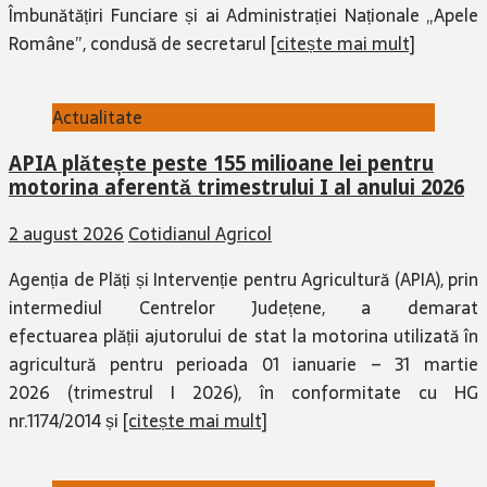
Îmbunătățiri Funciare și ai Administrației Naționale „Apele
Române”, condusă de secretarul
[citește mai mult]
Actualitate
APIA plătește peste 155 milioane lei pentru
motorina aferentă trimestrului I al anului 2026
2 august 2026
Cotidianul Agricol
Agenția de Plăți și Intervenție pentru Agricultură (APIA), prin
intermediul Centrelor Județene, a demarat
efectuarea plății ajutorului de stat la motorina utilizată în
agricultură pentru perioada 01 ianuarie – 31 martie
2026 (trimestrul I 2026), în conformitate cu HG
nr.1174/2014 și
[citește mai mult]