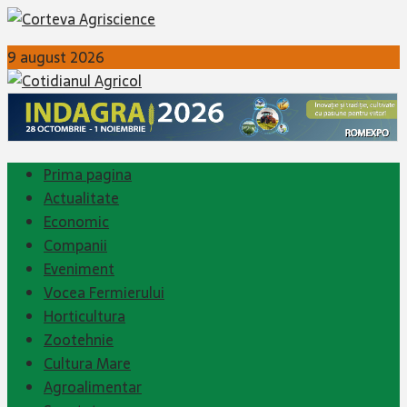
9 august 2026
Prima pagina
Actualitate
Economic
Companii
Eveniment
Vocea Fermierului
Horticultura
Zootehnie
Cultura Mare
Agroalimentar