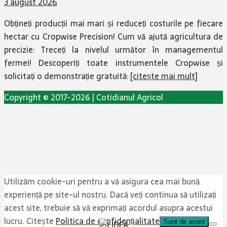
3 august 2026
Obțineți producții mai mari și reduceți costurile pe fiecare
hectar cu Cropwise Precision! Cum vă ajută agricultura de
precizie: Treceți la nivelul următor în managementul
fermei! Descoperiți toate instrumentele Cropwise și
solicitați o demonstrație gratuită:
[citește mai mult]
Copyright © 2017-2026 | Cotidianul Agricol
Utilizăm cookie-uri pentru a vă asigura cea mai bună
experiență pe site-ul nostru. Dacă veți continua să utilizați
acest site, trebuie să vă exprimați acordul asupra acestui
lucru. Citește
Politica de confidențialitate
Sunt de acord