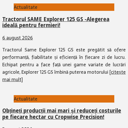
Actualitate
Tractorul SAME Explorer 125 GS -Alegerea
ideală pentru fermieri!
6 august 2026
Tractorul Same Explorer 125 GS este pregătit să ofere
performanță, fiabilitate și eficiență în fiecare zi de lucru.
Echipat pentru a face față unei game variate de lucrări
agricole, Explorer 125 GS îmbină puterea motorului
[citește
mai mult]
Actualitate
Obțineți producții mai mari și reduceți costurile
pe fiecare hectar cu Cropwise Precision!