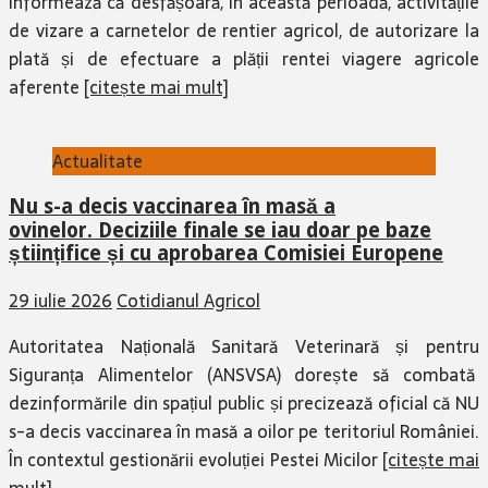
informează că desfășoară, în această perioadă, activitățile
de vizare a carnetelor de rentier agricol, de autorizare la
plată și de efectuare a plății rentei viagere agricole
aferente
[citește mai mult]
Actualitate
Nu s-a decis vaccinarea în masă a
ovinelor. Deciziile finale se iau doar pe baze
științifice și cu aprobarea Comisiei Europene
29 iulie 2026
Cotidianul Agricol
Autoritatea Națională Sanitară Veterinară și pentru
Siguranța Alimentelor (ANSVSA) dorește să combată
dezinformările din spațiul public și precizează oficial că NU
s-a decis vaccinarea în masă a oilor pe teritoriul României.
În contextul gestionării evoluției Pestei Micilor
[citește mai