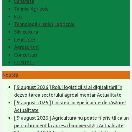
Sanatate
Tehnici Agricole
Eco
Tehnologii şi soluţii agricole
Silvicultura
Legislatie
Agroturism
Concursuri
CONTACT
Noutăți
[ 9 august 2026 ]
Rolul logisticii și al digitalizării în
dezvoltarea sectorului agroalimentar
Actualitate
[ 9 august 2026 ]
Liniștea începe înainte de răsărire!
Actualitate
[ 9 august 2026 ]
Agricultura nu poate fi privită ca un
pericol iminent la adresa biodiversității
Actualitate