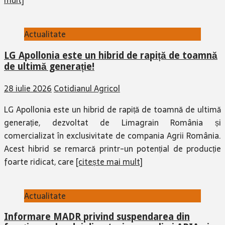
mult]
Actualitate
LG Apollonia este un hibrid de rapiță de toamnă
de ultimă generație!
28 iulie 2026
Cotidianul Agricol
LG Apollonia este un hibrid de rapiță de toamnă de ultimă
generație, dezvoltat de Limagrain România și
comercializat în exclusivitate de compania Agrii România.
Acest hibrid se remarcă printr-un potențial de producție
foarte ridicat, care
[citește mai mult]
Actualitate
Informare MADR privind suspendarea din