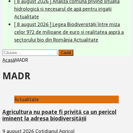
[ 8 august 2026 ]
Analiză comună privind situația
hidrologică și necesarul de apă pentru irigații
Actualitate
[ 8 august 2026 ]
Legea Biodiversității între miza
celor 972 de milioane de euro și realitatea aspră a
sectorului bio din România
Actualitate
Caută
după:
Acasă
MADR
MADR
Actualitate
Agricultura nu poate fi privită ca un pericol
iminent la adresa biodiversității
9 august 2026
Cotidianul Agricol