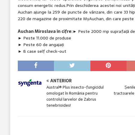
consum energetic redus.Prin deschiderea acestei noi unităț
Auchan ajunge la 259 de puncte de vânzare, din care 33 hip
220 de magazine de proximitate MyAuchan, din care peste 2
Auchan Miroslava în cifre:
► Peste 2000 mp suprafață de
► Peste 11.000 de produse
► Peste 60 de angajați
► 8 case self check-out
ANTERIOR
Austral® Plus insecto-fungicidul
Șenile
omologat în România pentru
tractoarel
controlul larvelor de Zabrus
tenebrioides!