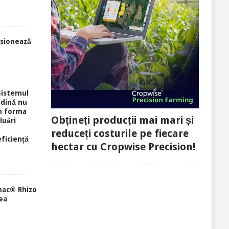
sionează
Sistemul
ndină nu
în forma
Obțineți producții mai mari și
luări
reduceți costurile pe fiecare
eficiență
hectar cu Cropwise Precision!
mac® Rhizo
ea