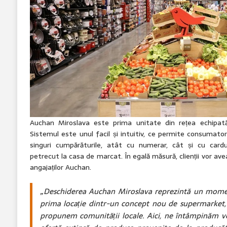
Auchan Miroslava este prima unitate din rețea echipat
Sistemul este unul facil și intuitiv, ce permite consumatori
singuri cumpărăturile, atât cu numerar, cât și cu cardu
petrecut la casa de marcat. În egală măsură, clienții vor av
angajaților Auchan.
„Deschiderea Auchan Miroslava reprezintă un momen
prima locație dintr-un concept nou de supermarket, 
propunem comunității locale. Aici, ne întâmpinăm veci