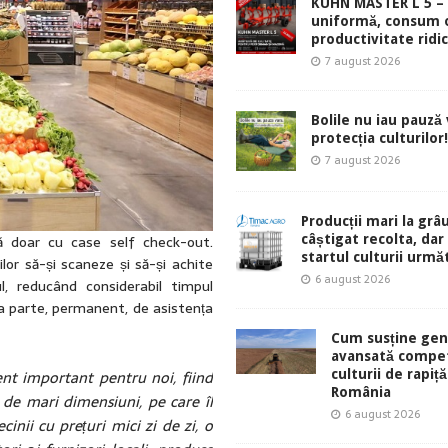
KUHN MASTER L 5 – 
uniformă, consum 
productivitate ridic
7 august 2026
Bolile nu iau pauză v
protecția culturilor!
7 august 2026
Producții mari la grâu
ă doar cu case self check-out.
câștigat recolta, dar
startul culturii urmă
lor să-și scaneze și să-și achite
6 august 2026
l, reducând considerabil timpul
ea parte, permanent, de asistența
Cum susține gen
avansată compet
t important pentru noi, fiind
culturii de rapiță
România
de mari dimensiuni, pe care îl
6 august 2026
nii cu prețuri mici zi de zi, o