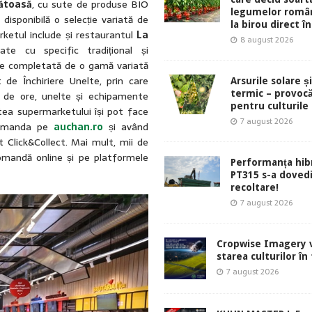
ătoasă
, cu sute de produse BIO
legumelor român
disponibilă o selecție variată de
la birou direct în
ketul include și restaurantul
La
8 august 2026
ate cu specific tradițional și
te completată de o gamă variată
t de Închiriere Unelte, prin care
Arsurile solare ș
termic – provocă
 de ore, unelte și echipamente
pentru culturile
atea supermarketului își pot face
7 august 2026
 comanda pe
auchan.ro
și având
it Click&Collect. Mai mult, mii de
omandă online și pe platformele
Performanța hibr
PT315 s-a dovedi
recoltare!
7 august 2026
Cropwise Imagery v
starea culturilor în
7 august 2026