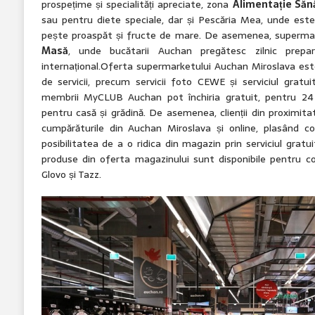
prospețime și specialități apreciate, zona
Alimentație Săn
sau pentru diete speciale, dar și Pescăria Mea, unde este 
pește proaspăt și fructe de mare. De asemenea, supermar
Masă
, unde bucătarii Auchan pregătesc zilnic prepar
internațional.Oferta supermarketului Auchan Miroslava es
de servicii, precum servicii foto CEWE și serviciul gratui
membrii MyCLUB Auchan pot închiria gratuit, pentru 24
pentru casă și grădină. De asemenea, clienții din proximit
cumpărăturile din Auchan Miroslava și online, plasând
posibilitatea de a o ridica din magazin prin serviciul gratu
produse din oferta magazinului sunt disponibile pentru c
Glovo și Tazz.