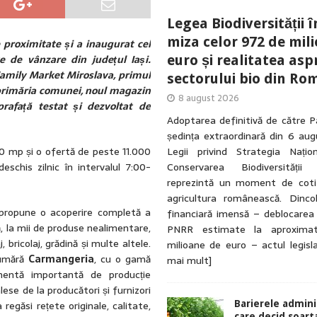
Legea Biodiversității î
miza celor 972 de mil
roximitate și a inaugurat cel
 de vânzare din județul Iași.
euro și realitatea asp
Family Market Miroslava, primul
sectorului bio din Ro
ă primăria comunei, noul magazin
8 august 2026
afață testat și dezvoltat de
Adoptarea definitivă de către P
ședința extraordinară din 6 au
0 mp și o ofertă de peste 11.000
Legii privind Strategia Națio
schis zilnic în intervalul 7:00-
Conservarea Biodiversității
reprezintă un moment de coti
agricultura românească. Dinc
propune o acoperire completă a
financiară imensă – deblocarea
ză, la mii de produse nealimentare,
PNRR estimate la aproxima
bricolaj, grădină și multe altele.
milioane de euro – actul legisl
numără
Carmangeria
, cu o gamă
mai mult]
entă importantă de producție
lese de la producători și furnizori
a regăsi rețete originale, calitate,
Barierele admini
care decid soart