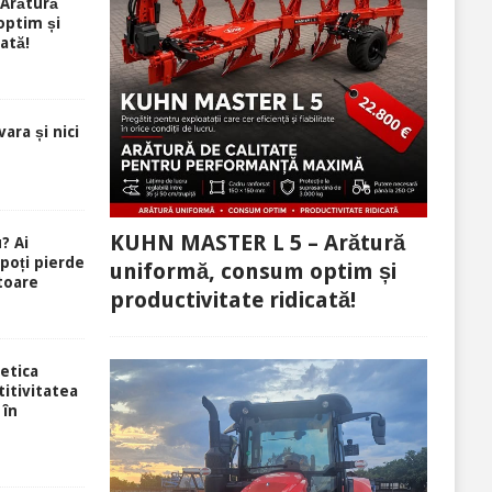
Arătură
optim și
ată!
ara și nici
KUHN MASTER L 5 – Arătură
? Ai
 poți pierde
uniformă, consum optim și
toare
productivitate ridicată!
etica
itivitatea
 în