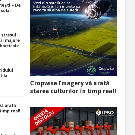
ești – De
 solar
i stresul
ri majore
 horticole
idului
t la
Cropwise Imagery vă arată
starea culturilor în timp real!
ă arată
 timp real!