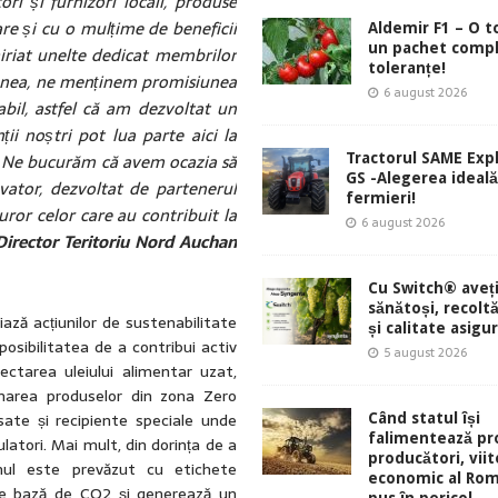
i și furnizori locali, produse
are și cu o mulțime de beneficii
Aldemir F1 – O 
un pachet comp
chiriat unelte dedicat membrilor
toleranțe!
enea, ne menținem promisiunea
6 august 2026
abil, astfel că am dezvoltat un
ții noștri pot lua parte aici la
r. Ne bucurăm că avem ocazia să
Tractorul SAME Exp
GS -Alegerea ideal
vator, dezvoltat de partenerul
fermieri!
uror celor care au contribuit la
6 august 2026
Director Teritoriu Nord Auchan
Cu Switch® aveți
sănătoși, recolt
ază acțiunilor de sustenabilitate
și calitate asigu
osibilitatea de a contribui activ
5 august 2026
lectarea uleiului alimentar uzat,
onarea produselor din zona Zero
sate și recipiente speciale unde
Când statul își
falimentează pro
ulatori. Mai mult, din dorința de a
producători, viit
inul este prevăzut cu etichete
economic al Rom
ă pe bază de CO2 și generează un