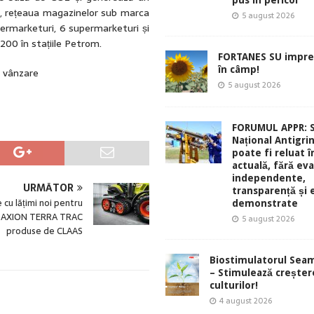
pus în pericol
i, rețeaua magazinelor sub marca
5 august 2026
ermarketuri, 6 supermarketuri și
00 în stațiile Petrom.
FORTANES SU impre
în câmp!
 vânzare
5 august 2026
FORUMUL APPR: 
Național Antigri
poate fi reluat 
actuală, fără eva
independente,
URMĂTOR
transparență și 
 cu lățimi noi pentru
demonstrate
e AXION TERRA TRAC
5 august 2026
produse de CLAAS
Biostimulatorul Sea
– Stimulează creșter
culturilor!
4 august 2026