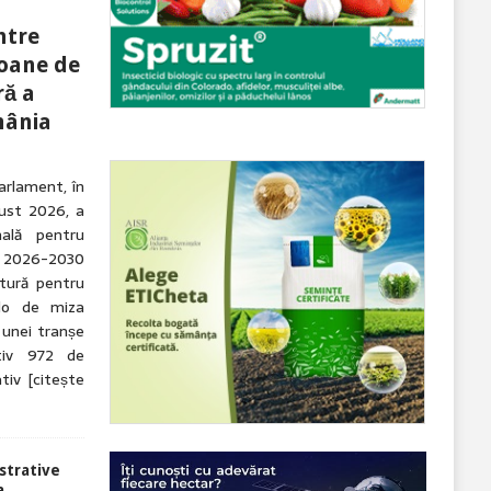
ntre
ioane de
ră a
mânia
arlament, în
gust 2026, a
nală pentru
 2026-2030
tură pentru
olo de miza
 unei tranșe
tiv 972 de
ativ
[citește
strative
a