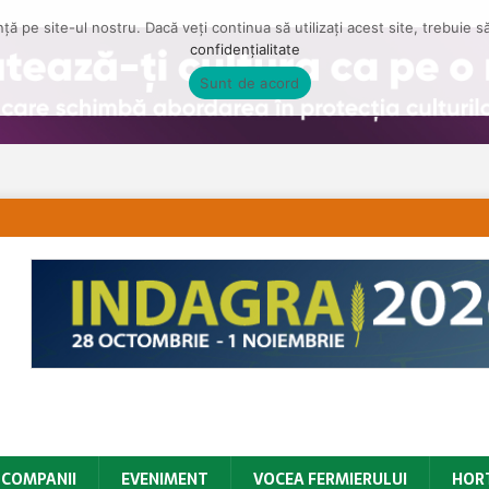
ă pe site-ul nostru. Dacă veți continua să utilizați acest site, trebuie 
confidențialitate
Sunt de acord
COMPANII
EVENIMENT
VOCEA FERMIERULUI
HOR