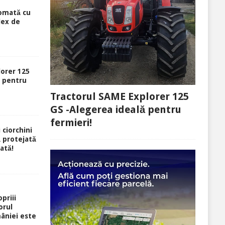
tomată cu
lex de
lorer 125
ă pentru
Tractorul SAME Explorer 125
GS -Alegerea ideală pentru
fermieri!
 ciorchini
ă protejată
rată!
priii
orul
âniei este