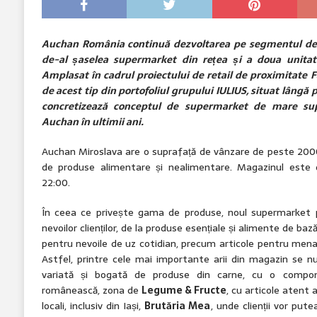
Auchan România continuă dezvoltarea pe segmentul de p
de-al șaselea supermarket din rețea și a doua unitate
Amplasat în cadrul proiectului de retail de proximitate 
de acest tip din portofoliul grupului IULIUS, situat lâng
concretizează conceptul de supermarket de mare supr
Auchan în ultimii ani.
Auchan Miroslava are o suprafață de vânzare de peste 200
de produse alimentare și nealimentare. Magazinul este de
22:00.
În ceea ce privește gama de produse, noul supermarket 
nevoilor clienților, de la produse esențiale și alimente de ba
pentru nevoile de uz cotidian, precum articole pentru menaj, 
Astfel, printre cele mai importante arii din magazin se 
variată și bogată de produse din carne, cu o compon
românească, zona de
Legume & Fructe
, cu articole atent a
locali, inclusiv din Iași,
Brutăria Mea
, unde clienții vor pute