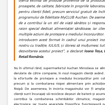
ofertă extinsă de produse provenite de la producător
proaspete, de calitate, fabricate în propriile laborato
pentru clienții fideli, precum serviciul gratuit de în
programului de fidelitate MyCLUB Auchan. De asem
de a contribui la un stil de viață sănătos și respons
raion special dedicat alimentației sănătoase, iar clien
multiple acțiuni de protejare a mediului înconjurăto
introducem acest format în cadrul unui proiect ino
nostru cu tradiție, IULIUS, și doresc să mulțumesc tut
dezvoltarea acestui proiect”
, a declarat
Ioana Toșa, 
Retail România
.
Nu în ultimul rând, supermarketul Auchan Miroslava se alini
derulate de către companie, în noul magazin clienții având p
la eforturile de protejare a mediului înconjurător prin co
precum și la combatarea risipei alimentare prin achiziți
Risipă. De asemenea, în incinta magazinului vor fi ampla
clienții sunt încurajați să recicleze deșeuri de baterii și acum
contribui la combaterea schimbărilor climatice, magaz
electronice, iar toate aparatele frigorifice funcționeaz