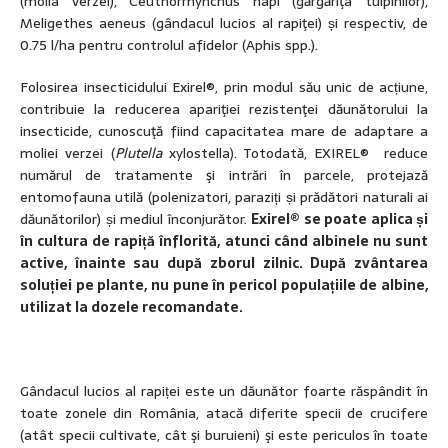
(molia verzei), Ceuthorrhynchus napi (gărgăriţa tulpinilor),
Meligethes aeneus (gândacul lucios al rapiţei) și respectiv, de
0.75 l/ha pentru controlul afidelor (Aphis spp.).
Folosirea insecticidului Exirel®, prin modul său unic de acțiune,
contribuie la reducerea apariţiei rezistenţei dăunătorului la
insecticide, cunoscuţă fiind capacitatea mare de adaptare a
moliei verzei (
Plutella
xylostella). Totodată, EXIREL® reduce
numărul de tratamente şi intrări în parcele, protejază
entomofauna utilă (polenizatori, paraziți și prădători naturali ai
dăunătorilor) și mediul înconjurător.
Exirel® se poate aplica și
în cultura de rapiță înflorită, atunci când albinele nu sunt
active, înainte sau după zborul zilnic. După zvântarea
soluției pe plante, nu pune în pericol populațiile de albine,
utilizat la dozele recomandate.
Gândacul lucios al rapiței este un dăunător foarte răspândit în
toate zonele din România, atacă diferite specii de crucifere
(atât specii cultivate, cât şi buruieni) şi este periculos în toate