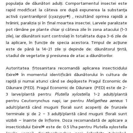
populația de dăunători adulți. Comportamentul insectei este
rapid modificat la câteva ore după expunerea la substanţa
activă cyantraniliprol (cyazypyr®) , rezultând oprirea rapidă a
hrănirii, paralizia și în final moartea insectei. Larvele paralizate
pot rămâne pe plante chiar și câteva zile în zona atacului (1-3
zile), iar dăunătorii sunt controlați în totalitate dupa 3-6 zile de
la aplicare, în funcție de specia acestora. Timpul de acţiune
este de până la 14-21 zile și depinde de: dăunătorul ţintă,
stadiul de vegetatie şi presiunea de atac a dăunătorilor.
Autoritatea fitosanitara recomandă aplicarea insecticidului
Exirel® în momentul identificării dăunătorului în cultura de
rapiță și numai atunci când se depășeste Pragul Economic de
Dăunare (PED). Pragul Economic de Dăunare (PED) este de 2-
3 larve/plantă pentru
Plutella xylostella
; 1-2 adulți/plantă
pentru Ceutorrynchus napi, iar pentru
Meligethea aeneus
: 1
adult/plantă când mugurii florali sunt acoperiți de frunzele
terminale şi de 2 – 3 adulţi/plantă când mugurii florali sunt
vizibili – înainte de înflorire. Doza recomandată de aplicare a
insecticidului Exirel® este de: 0.5 l/ha pentru Plutella xylostella