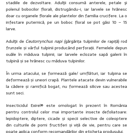
stadiile de dezvoltare. Adulţii consumă anterele, petale şi
polenul bobocilor florali, distrugându-i, iar larvele se hrănesc
doar cu organele florale ale plantelor din familia crucifere. La o
infestare puternică, pe un boboc floral se pot găsi 10 – 15
larve.
Adulţii de
Ceutorrynchus napi (
gărgărița tulpinilor de rapiță) rod
frunzele și vârful tulpinii producând perforații. Femelele depun
ouăle în măduva tulpinii, iar larvele eclozate sapă galerii în
tulpină și se hrănesc cu măduva tulpinilor.
În urma atacului, se formează gale/ umflături, iar tulpina se
deformează și uneori crapă. Plantele atacate devin vulnerabile
la cădere și ramifică bogat, nu formează silicve sau acestea
sunt seci.
Insecticidul Exirel® este omologat în prezent în România
pentru controlul celor mai importante insecte defoliatoare:
lepidoptere, diptere, cicade și specii selective de coleoptere
din culturile de pomi fructiferi și viță de vie, pentru care se
poate aplica conform recomandărilor din eticheta produsului.