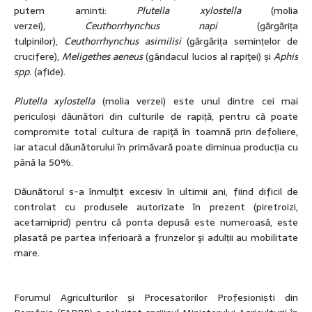
putem aminti:
Plutella xylostella
(molia
verzei),
Ceuthorrhynchus napi
(gărgărița
tulpinilor),
Ceuthorrhynchus asimilisi
(gărgărița semințelor de
crucifere),
Meligethes aeneus
(gândacul lucios al rapiţei) și
Aphis
spp
. (afide).
Plutella xylostella
(molia verzei) este unul dintre cei mai
periculoși dăunători din culturile de rapiță, pentru că poate
compromite total cultura de rapiţă în toamnă prin defoliere,
iar atacul dăunătorului în primăvară poate diminua producția cu
până la 50%.
Dăunătorul s-a înmulţit excesiv în ultimii ani, fiind dificil de
controlat cu produsele autorizate în prezent (piretroizi,
acetamiprid) pentru că ponta depusă este numeroasă, este
plasată pe partea inferioară a frunzelor şi adulții au mobilitate
mare.
Forumul Agriculturilor și Procesatorilor Profesioniști din