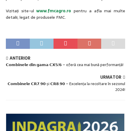
Vizitați site-ul
www.fmcagro.ro
pentru a afla mai multe
detalii, legat de produsele FMC.
ANTERIOR
𝗖𝗼𝗺𝗯𝗶𝗻𝗲𝗹𝗲 𝗱𝗶𝗻 𝗴𝗮𝗺𝗮 𝗖𝗫𝟱/𝟲 – oferă cea mai bună performanță!
URMĂTOR
𝗖𝗼𝗺𝗯𝗶𝗻𝗲𝗹𝗲 𝗖𝗥𝟳.𝟵𝟬 și 𝗖𝗥𝟴.𝟵𝟬 – Excelența la recoltare în sezonul
2024!