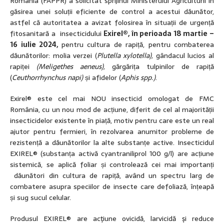
România (FAPPR) a solicitat sprijinul Ministerului Agriculturii în
găsirea unei soluții eficiente de control a acestui dăunător,
astfel că autoritatea a avizat folosirea în situații de urgență
fitosanitară a insecticidului
Exirel®, în perioada 18 martie –
16 iulie 2024,
pentru cultura de rapiță, pentru combaterea
dăunătorilor: molia verzei (
Plutella xylotella),
gândacul lucios al
rapiței
(Meligethes aeneus),
gărgărița tulpinilor de rapiță
(
Ceuthorrhynchus napi)
și afidelor (
Aphis spp.)
.
Exirel® este cel mai NOU insecticid omologat de FMC
România, cu un nou mod de acțiune, diferit de cel al majorității
insecticidelor existente în piață, motiv pentru care este un real
ajutor pentru fermieri, în rezolvarea anumitor probleme de
rezistență a dăunătorilor la alte substanțe active. Insecticidul
EXIREL® (substanța activă cyantraniliprol 100 g/l) are acțiune
sistemică, se aplică foliar și controlează cei mai importanți
dăunători din cultura de rapiță, având un spectru larg de
combatere asupra speciilor de insecte care defoliază, înțeapă
și sug sucul celular.
Produsul EXIREL® are acţiune ovicidă, larvicidă şi reduce