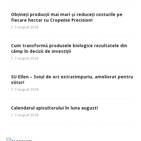
Obțineți producții mai mari și reduceți costurile pe
fiecare hectar cu Cropwise Precision!
3 august 2026
Cum transformă produsele biologice rezultatele din
câmp în decizii de investiții
3 august 2026
SU Ellen – Soiul de orz extratimpuriu, ameliorat pentru
viitor!
3 august 2026
Calendarul apicultorului în luna august!
3 august 2026