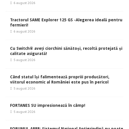
6 august 2026
Tractorul SAME Explorer 125 GS -Alegerea ideală pentru
fermieri!
6 august 2026
Cu Switch® aveți ciorchini sănătoși, recoltă protejată și
calitate asigurată!
5 august 2026
Când statul își falimentează propriii producători,
viitorul economic al României este pus în pericol
5 august 2026
FORTANES SU impresionează în câmp!
5 august 2026
FORUMUL APPR: Sistemul Național Antigrindină nu poate