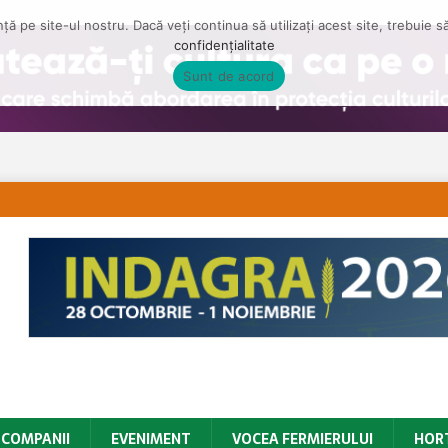
ă pe site-ul nostru. Dacă veți continua să utilizați acest site, trebuie 
confidențialitate
Sunt de acord
COMPANII
EVENIMENT
VOCEA FERMIERULUI
HOR