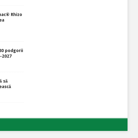
mac® Rhizo
ea
80 podgorii
6-2027
ă să
ească