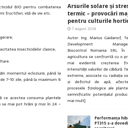
Arsurile solare și stre
cticidul BIO pentru combaterea
 fructiferi, viță de vie etc.
termic – provocări ma
pentru culturile horti
7 august 2026
gerare;
Autor: Ing. Marius Gaidanof, T
Development ManagerA
citatea insecticidelor clasice;
Biocontrol Romania SRL În u
agricultura se confruntă cu o p
ltare.
mai evidentă: creșterea fre
intensității valurilor de căldură. 
din momentul ecloziunii, până la
extreme, asociate cu radiația so
l de 7-10 zile, până la maximum 8
și deficitul de apă, afecte
procesele fiziologice ale plante
semnificativ potențialul produ
pă ce acestea consuma plantele
mai mult]
nu se mai pot hrăni şi mor în 24 –
Performanța hibr
PT315 s-a dovedi