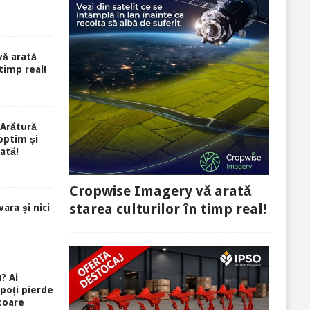
ă arată
 timp real!
Arătură
optim și
ată!
Cropwise Imagery vă arată
starea culturilor în timp real!
ara și nici
? Ai
 poți pierde
toare