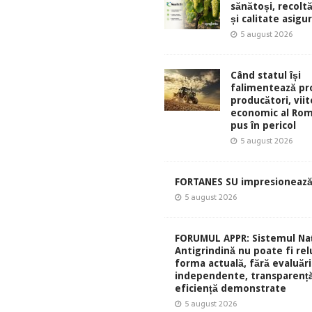
sănătoși, recolt
și calitate asigu
5 august 2026
Când statul își
falimentează pro
producători, viit
economic al Rom
pus în pericol
5 august 2026
FORTANES SU impresionează
5 august 2026
FORUMUL APPR: Sistemul Naț
Antigrindină nu poate fi rel
forma actuală, fără evaluări
independente, transparență
eficiență demonstrate
5 august 2026