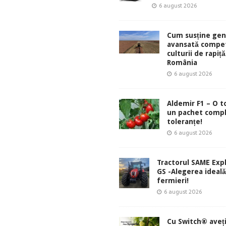
6 august 2026
Cum susține gen
avansată compet
culturii de rapiță
România
6 august 2026
Aldemir F1 – O 
un pachet comp
toleranțe!
6 august 2026
Tractorul SAME Exp
GS -Alegerea ideal
fermieri!
6 august 2026
Cu Switch® aveți