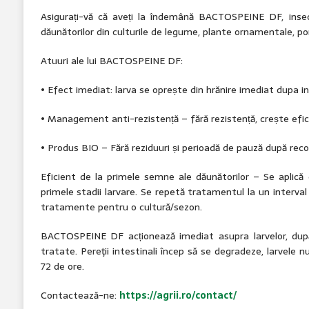
Asigurați-vă că aveți la îndemână BACTOSPEINE DF, inse
dăunătorilor din culturile de legume, plante ornamentale, pomi
Atuuri ale lui BACTOSPEINE DF:
• Efect imediat: larva se oprește din hrănire imediat dupa in
• Management anti-rezistență – fără rezistență, crește efica
• Produs BIO – Fără reziduuri și perioadă de pauză după reco
Eficient de la primele semne ale dăunătorilor – Se aplică 
primele stadii larvare. Se repetă tratamentul la un interva
tratamente pentru o cultură/sezon.
BACTOSPEINE DF acționează imediat asupra larvelor, du
tratate. Pereţii intestinali încep să se degradeze, larvele 
72 de ore.
Contactează-ne:
https://agrii.ro/contact/