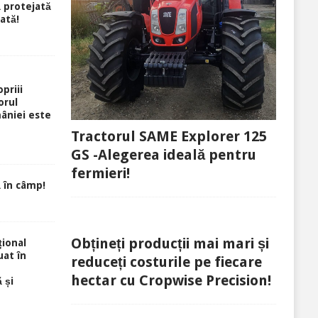
ă protejată
rată!
priii
orul
âniei este
Tractorul SAME Explorer 125
GS -Alegerea ideală pentru
fermieri!
 în câmp!
Obțineți producții mai mari și
ional
uat în
reduceți costurile pe fiecare
hectar cu Cropwise Precision!
 și