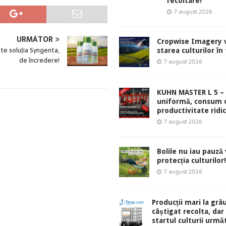
recoltare!
7 august 2026
URMĂTOR
Cropwise Imagery v
te soluția Syngenta,
starea culturilor în
de încredere!
7 august 2026
KUHN MASTER L 5 – 
uniformă, consum 
productivitate ridic
7 august 2026
Bolile nu iau pauză v
protecția culturilor!
7 august 2026
Producții mari la grâu
câștigat recolta, dar
startul culturii urmă