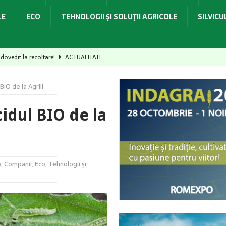
LE
ECO
TEHNOLOGII ŞI SOLUŢII AGRICOLE
SILVIC
dovedit la recoltare!
ACTUALITATE
culturilor în timp real!
ACTUALITATE
IO de la Agrii!
rmă, consum optim și productivitate ridicată!
ACTUALITATE
otecția culturilor!
ACTUALITATE
idul BIO de la
– provocări majore pentru culturile horticole
ACTUALITATE
o
,
Companii
,
Eco
,
Tehnologii şi