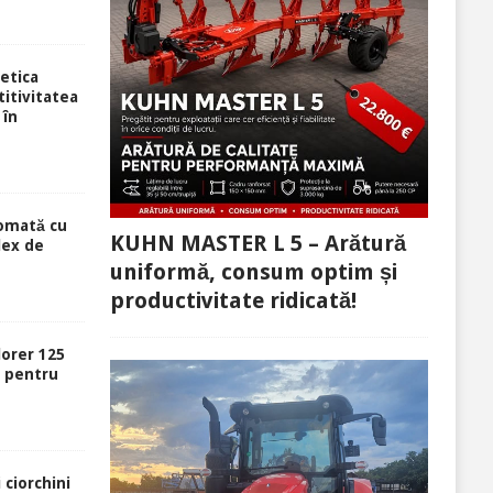
etica
itivitatea
 în
tomată cu
KUHN MASTER L 5 – Arătură
lex de
uniformă, consum optim și
productivitate ridicată!
lorer 125
ă pentru
 ciorchini