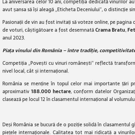
La aniversarea celor 10 ani, competiția dedicată vinurilor au
avut șansa să își aleagă „Eticheta Deceniului”, o distincție 
Pasionații de vin au fost invitați să voteze online, pe pagi
de voturi, câștigătoare a fost desemnată
Crama Bratu
,
Fet
anul 2023.
Piața vinului din România – între tradiție, competitivita
Competiția „Povești cu vinuri românești” reflectă transform
nivel local, cât și internațional.
România se menține în topul celor mai importante țări pr
aproximativ
188.000 hectare
, conform datelor Organizați
clasează pe locul 12 în clasamentul internațional al volumulu
Deși România se bucură de o poziție solidă în clasamentul gl
piețele internaționale. Calitatea tot mai ridicată a vinuri