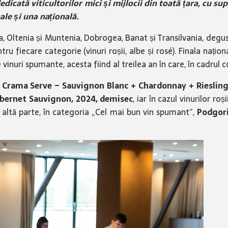
icată viticultorilor mici și mijlocii din toată țara, cu su
ale și una națională.
 Oltenia și Muntenia, Dobrogea, Banat și Transilvania, degust
 fiecare categorie (vinuri roșii, albe și rosé). Finala naționa
 vinuri spumante, acesta fiind al treilea an în care, în cadrul 
t
Crama Serve – Sauvignon Blanc + Chardonnay + Riesling 
bernet Sauvignon, 2024, demisec
, iar în cazul vinurilor ro
 altă parte, în categoria „Cel mai bun vin spumant”,
Podgori