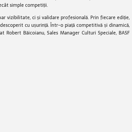
ecât simple competiții.
izibilitate, ci și validare profesională. Prin fiecare ediție,
descoperit cu ușurință. Într-o piață competitivă și dinamică,
rat Robert Băicoianu, Sales Manager Culturi Speciale, BASF