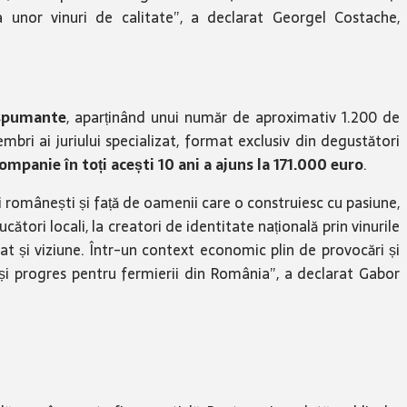
a unor vinuri de calitate”, a declarat Georgel Costache,
 spumante
, aparținând unui număr de aproximativ 1.200 de
ri ai juriului specializat, format exclusiv din degustători
ompanie în toți acești 10 ani a ajuns la 171.000 euro
.
i românești și față de oamenii care o construiesc cu pasiune,
ori locali, la creatori de identitate națională prin vinurile
iat și viziune. Într-un context economic plin de provocări și
 și progres pentru fermierii din România”, a declarat Gabor