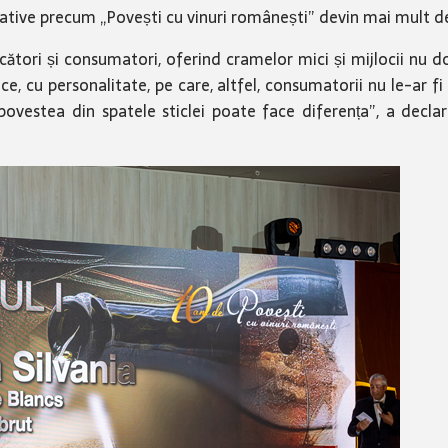
ițiative precum „Povești cu vinuri românești” devin mai mult d
tori și consumatori, oferind cramelor mici și mijlocii nu doar v
e, cu personalitate, pe care, altfel, consumatorii nu le-ar fi 
povestea din spatele sticlei poate face diferența”, a decla