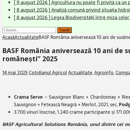
[ 9 august 2026 ]
Agricultura nu poate fi privită ca un 
[ 8 august 2026 ]
Analiză comună privind situația hidrol
[ 8 august 2026 ]
Legea Biodiversității între miza celo
Caută
după:
Acasă
Actualitate
BASF România aniversează 10 ani de susținer
BASF România aniversează 10 ani de sus
românești” 2025
14 mai 2025
Cotidianul Agricol
Actualitate
,
Agroinfo
,
Compa
Crama Serve
– Sauvignon Blanc + Chardonnay + Riesl
Sauvignon + Fetească Neagră + Merlot, 2021, sec,
Podg
3.700 vinuri înscrise, 1.240 crame participante și 171.0
BASF Agricultural Solutions România, unul dintre cei mai