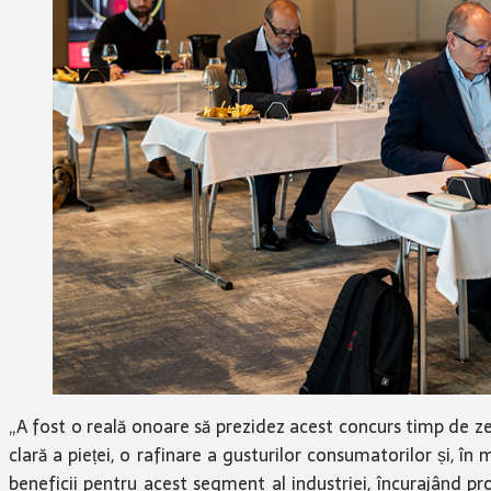
„A fost o reală onoare să prezidez acest concurs timp de zec
clară a pieței, o rafinare a gusturilor consumatorilor și, în
beneficii pentru acest segment al industriei, încurajând pro