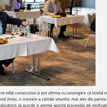
e ediții consecutive și pot afirma cu convingere că nivelul v
 mod firesc, o creștere a calității vinurilor, mai ales din part
ducătorii să acorde o atenție sporită procesului de vinificaț