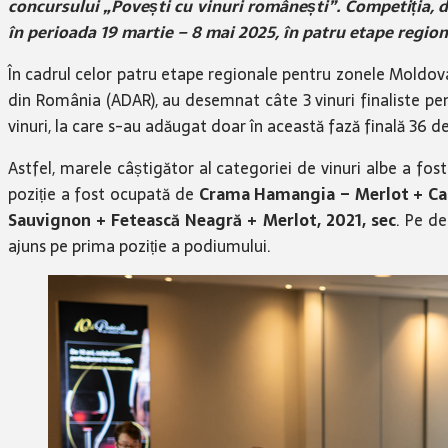
concursului „Povești cu vinuri românești”. Competiția, ded
în perioada 19 martie – 8 mai 2025, în patru etape region
În cadrul celor patru etape regionale pentru zonele Moldova,
din România (ADAR), au desemnat câte 3 vinuri finaliste pentru
vinuri, la care s-au adăugat doar în această fază finală 36 de
Astfel, marele câștigător al categoriei de vinuri albe a fos
poziție a fost ocupată de
Crama Hamangia – Merlot + Ca
Sauvignon + Fetească Neagră + Merlot, 2021, sec
. Pe de
ajuns pe prima poziție a podiumului.