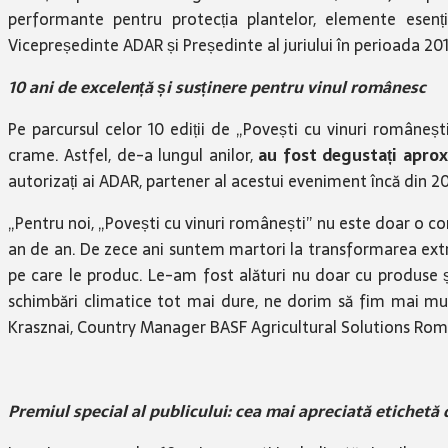
performante pentru protecția plantelor, elemente esenți
Vicepreședinte ADAR și Președinte al juriului în perioada 2
10 ani de excelență și susținere pentru vinul românesc
Pe parcursul celor 10 ediții de „Povești cu vinuri româneșt
crame. Astfel, de-a lungul anilor,
au fost degustați aprox
autorizați ai ADAR, partener al acestui eveniment încă din 20
„Pentru noi, „Povești cu vinuri românești” nu este doar o co
an de an. De zece ani suntem martori la transformarea extrao
pe care le produc. Le-am fost alături nu doar cu produse și 
schimbări climatice tot mai dure, ne dorim să fim mai mult
Krasznai, Country Manager BASF Agricultural Solutions Rom
Premiul special al publicului: cea mai apreciată etichetă d