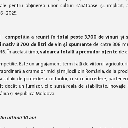
ale pentru obținerea unor culturi sănătoase și, implicit, 
016–2025.
i”,
competiția a reunit în total peste 3.700 de vinuri și
imativ 8.700 de litri de vin și spumante
de către 308 memb
16. În același timp,
valoarea totală a premiilor oferite de c
mpetiție. Este un angajament ferm față de viitorul agriculturi
rdinară a cramelor mici și mijlocii din România, de la producăt
soluții de protecție a culturilor, ci și cu încredere, partener
 decât un furnizor, ci o sursă reală de stabilitate, inovație
ânia și Republica Moldova.
in ultimii 10 ani