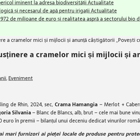
pericol iminent la adresa biodiversității
Actualitate
ogică și necesarul de apă pentru irigații
Actualitate
r 972 de milioane de euro și realitatea aspră a sectorului bio
e a cramelor mici și mijlocii și anunță câștigătorii „Povești 
ținere a cramelor mici și mijlocii și a
nii
,
Eveniment
ing de Rhin, 2024, sec,
Crama Hamangia
– Merlot + Caber
oria Silvania
– Blanc de Blancs, alb, brut – cele mai bune vinu
00 euro în premii – bilanțul unui deceniu dedicat vinurilor rom
 mari furnizori ai pieței locale de produse pentru protecți