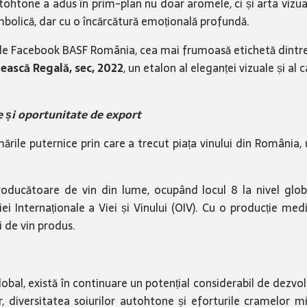
tohtone a adus în prim-plan nu doar aromele, ci și arta vizual
simbolică, dar cu o încărcătură emoțională profundă.
na de Facebook BASF România, cea mai frumoasă etichetă dintre
ească Regală, sec, 2022
, un etalon al eleganței vizuale și al 
te și oportunitate de export
ările puternice prin care a trecut piața vinului din România, 
oducătoare de vin din lume, ocupând locul 8 la nivel global
ei Internaționale a Viei și Vinului (OIV). Cu o producție me
i de vin produs.
obal, există în continuare un potențial considerabil de dezvolt
lor, diversitatea soiurilor autohtone și eforturile cramelor 