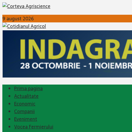
9 august 2026
Prima pagina
Actualitate
Economic
Companii
Eveniment
Vocea Fermierului