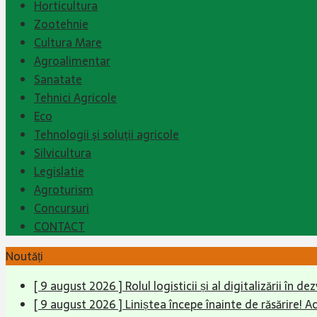
Horticultura
Zootehnie
Cultura Mare
Agroalimentar
Sanatate
Tehnici Agricole
Eco
Tehnologii şi soluţii agricole
Silvicultura
Legislatie
Agroturism
Concursuri
CONTACT
Noutăți
[ 9 august 2026 ]
Rolul logisticii și al digitalizării în
[ 9 august 2026 ]
Liniștea începe înainte de răsărire!
Ac