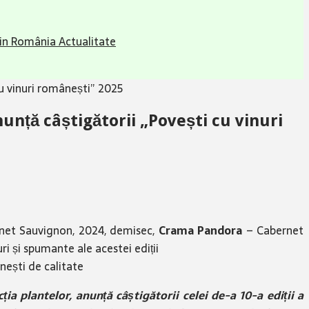
 din România
Actualitate
cu vinuri românești” 2025
nunță câștigătorii „Povești cu vinuri
net Sauvignon, 2024, demisec,
Crama Pandora
– Cabernet
ri și spumante ale acestei ediții
ânești de calitate
a plantelor, anunță câștigătorii celei de-a 10-a ediții a