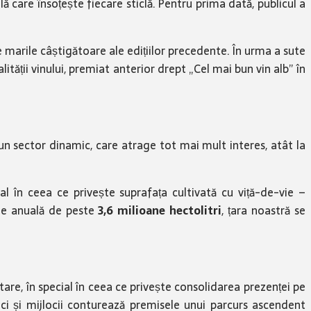
ă care însoțește fiecare sticlă. Pentru prima dată, publicul a
 marile câștigătoare ale edițiilor precedente. În urma a sute
calității vinului, premiat anterior drept „Cel mai bun vin alb” în
un sector dinamic, care atrage tot mai mult interes, atât la
 în ceea ce privește suprafața cultivată cu viță-de-vie –
die anuală de peste
3,6 milioane hectolitri
, țara noastră se
are, în special în ceea ce privește consolidarea prezenței pe
mici și mijlocii conturează premisele unui parcurs ascendent