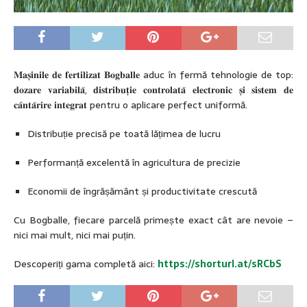
𝐌𝐚𝐬̦𝐢𝐧𝐢𝐥𝐞 𝐝𝐞 𝐟𝐞𝐫𝐭𝐢𝐥𝐢𝐳𝐚𝐭 𝐁𝐨𝐠𝐛𝐚𝐥𝐥𝐞 aduc în fer
mă tehnologie de top:
𝐝𝐨𝐳𝐚𝐫𝐞 𝐯𝐚𝐫𝐢𝐚𝐛𝐢𝐥𝐚̆, 𝐝𝐢𝐬𝐭𝐫𝐢𝐛𝐮𝐭̦𝐢𝐞 𝐜𝐨𝐧𝐭𝐫𝐨𝐥𝐚𝐭𝐚̆ 𝐞𝐥𝐞𝐜𝐭𝐫𝐨𝐧𝐢𝐜 𝐬̦𝐢 𝐬𝐢𝐬𝐭𝐞𝐦 𝐝𝐞
𝐜𝐚̂𝐧𝐭𝐚̆𝐫𝐢𝐫𝐞 𝐢𝐧𝐭𝐞𝐠𝐫𝐚𝐭 pentru o aplicare perfect uniformă.
Distribuție precisă pe toată lățimea de lucru
Performanță excelentă în agricultura de precizie
Economii de îngrășământ și productivitate crescută
Cu Bogballe, fiecare parcelă primește exact cât are nevoie –
nici mai mult, nici mai puțin.
Descoperiți gama completă aici:
https://shorturl.at/sRCbS