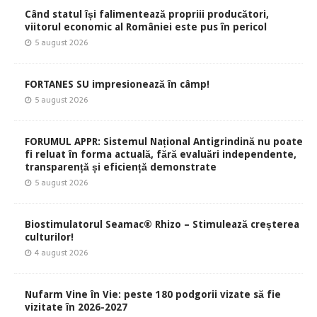
Când statul își falimentează propriii producători,
viitorul economic al României este pus în pericol
5 august 2026
FORTANES SU impresionează în câmp!
5 august 2026
FORUMUL APPR: Sistemul Național Antigrindină nu poate
fi reluat în forma actuală, fără evaluări independente,
transparență și eficiență demonstrate
5 august 2026
Biostimulatorul Seamac® Rhizo – Stimulează creșterea
culturilor!
4 august 2026
Nufarm Vine în Vie: peste 180 podgorii vizate să fie
vizitate în 2026-2027