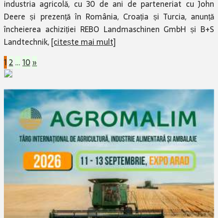
Deere și prezență în România, Croația și Turcia, anunță
încheierea achiziției REBO Landmaschinen GmbH și B+S
Landtechnik,
[citește mai mult]
Paginație
1
2
…
10
»
articole