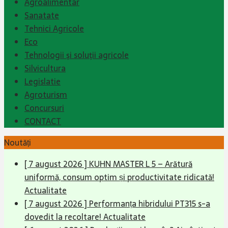
Agroalimentar
Sanatate
Tehnici Agricole
Eco
Tehnologii şi soluţii agricole
Silvicultura
Legislatie
Agroturism
Concursuri
CONTACT
Noutăți
[ 7 august 2026 ]
Performanța hibridului PT315 s-a
dovedit la recoltare!
Actualitate
[ 6 august 2026 ]
Producții mari la grâu? Ai câștigat
recolta, dar poți pierde startul culturii următoare
Actualitate