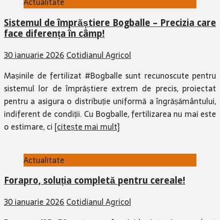
Sistemul de împrăștiere Bogballe – Precizia care
face diferența în câmp!
30 ianuarie 2026
Cotidianul Agricol
Mașinile de fertilizat #Bogballe sunt recunoscute pentru
sistemul lor de împrăștiere extrem de precis, proiectat
pentru a asigura o distribuție uniformă a îngrășământului,
indiferent de condiții. Cu Bogballe, fertilizarea nu mai este
o estimare, ci
[citește mai mult]
Actualitate
Forapro, soluția completă pentru cereale!
30 ianuarie 2026
Cotidianul Agricol
Forapro 425 EC este un fungicid sistemic cu două