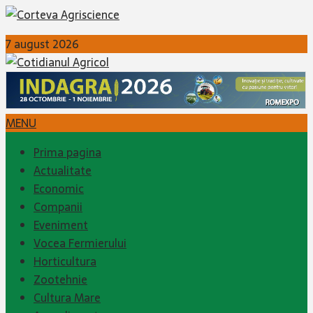
7 august 2026
MENU
Prima pagina
Actualitate
Economic
Companii
Eveniment
Vocea Fermierului
Horticultura
Zootehnie
Cultura Mare