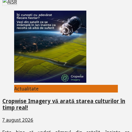
Actualitate
Cropwise Imagery vă arată starea culturilor în
timp real!
7 august 2026
Este bine să vedeți câmpul din satelit, înainte ca
problemele să devină pierderi. Cropwise Imagery vă arată