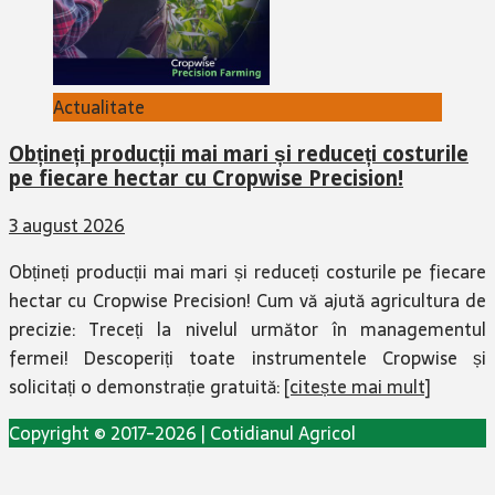
Actualitate
Obțineți producții mai mari și reduceți costurile
pe fiecare hectar cu Cropwise Precision!
3 august 2026
Obțineți producții mai mari și reduceți costurile pe fiecare
hectar cu Cropwise Precision! Cum vă ajută agricultura de
precizie: Treceți la nivelul următor în managementul
fermei! Descoperiți toate instrumentele Cropwise și
solicitați o demonstrație gratuită:
[citește mai mult]
Copyright © 2017-2026 | Cotidianul Agricol