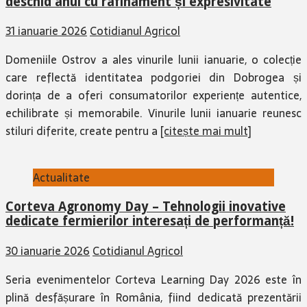
31 ianuarie 2026
Cotidianul Agricol
Domeniile Ostrov a ales vinurile lunii ianuarie, o colecție
care reflectă identitatea podgoriei din Dobrogea și
dorința de a oferi consumatorilor experiențe autentice,
echilibrate și memorabile. Vinurile lunii ianuarie reunesc
stiluri diferite, create pentru a
[citește mai mult]
Actualitate
Corteva Agronomy Day – Tehnologii inovative
dedicate fermierilor interesați de performanță!
30 ianuarie 2026
Cotidianul Agricol
Seria evenimentelor Corteva Learning Day 2026 este în
plină desfășurare în România, fiind dedicată prezentării
soluțiilor inovatoare pentru noul sezon agricol. De la