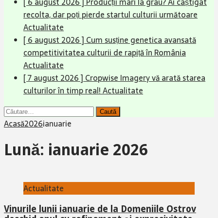
[ 6 august 2026 ]
Cum susține genetica avansată
competitivitatea culturii de rapiță în România
Actualitate
[ 7 august 2026 ]
Cropwise Imagery vă arată starea
culturilor în timp real!
Actualitate
[ 7 august 2026 ]
KUHN MASTER L 5 – Arătură
uniformă, consum optim și productivitate ridicată!
Actualitate
Caută
după:
Acasă
2026
ianuarie
Lună:
ianuarie 2026
Actualitate
Vinurile lunii ianuarie de la Domeniile Ostrov
deschid anul cu rafinament și expresivitate