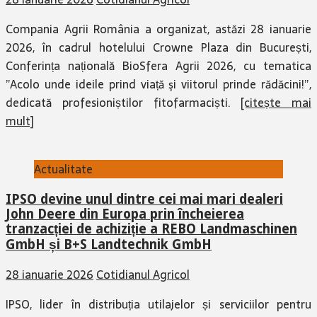
Compania Agrii România a organizat, astăzi 28 ianuarie
2026, în cadrul hotelului Crowne Plaza din București,
Conferința națională BioSfera Agrii 2026, cu tematica
”Acolo unde ideile prind viață şi viitorul prinde rădăcini!”,
dedicată profesioniștilor fitofarmaciști.
[citește mai
mult]
Actualitate
IPSO devine unul dintre cei mai mari dealeri
John Deere din Europa prin încheierea
tranzacției de achiziție a REBO Landmaschinen
GmbH și B+S Landtechnik GmbH
28 ianuarie 2026
Cotidianul Agricol
IPSO, lider în distribuția utilajelor și serviciilor pentru
industria agricolă, cu 30 de ani de parteneriat cu John