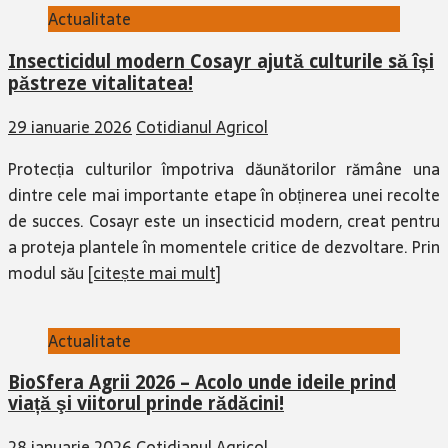
Insecticidul modern Cosayr ajută culturile să își
păstreze vitalitatea!
29 ianuarie 2026
Cotidianul Agricol
Protecția culturilor împotriva dăunătorilor rămâne una
dintre cele mai importante etape în obținerea unei recolte
de succes. Cosayr este un insecticid modern, creat pentru
a proteja plantele în momentele critice de dezvoltare. Prin
modul său
[citește mai mult]
Actualitate
BioSfera Agrii 2026 – Acolo unde ideile prind
viață şi viitorul prinde rădăcini!
28 ianuarie 2026
Cotidianul Agricol