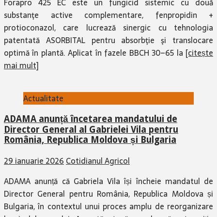
substanţe active complementare, fenpropidin +
protioconazol, care lucrează sinergic cu tehnologia
patentată ASORBITAL pentru absorbţie şi translocare
optimă în plantă. Aplicat în fazele BBCH 30–65 la
[citește
mai mult]
Actualitate
ADAMA anunță încetarea mandatului de
Director General al Gabrielei Vila pentru
România, Republica Moldova și Bulgaria
29 ianuarie 2026
Cotidianul Agricol
ADAMA anunță că Gabriela Vila își încheie mandatul de
Director General pentru România, Republica Moldova și
Bulgaria, în contextul unui proces amplu de reorganizare
la nivelul grupului. Această etapă marchează o tranziție
firească, menită să
[citește mai mult]