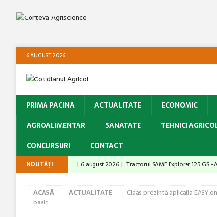
6 AUGUST 2026
PRIMA PAGINA
ACTUALITATE
ECONOMIC
AGROALIMENTAR
SANATATE
TEHNICI AGRICO
CONCURSURI
CONTACT
NOUTĂȚI
[ 6 august 2026 ]
Tractorul SAME Explorer 125 GS -Al
[ 5 august 2026 ]
Cu Switch® aveți ciorchini sănătoși,
ACASĂ
ACTUALITATE
Claas prezintă aplicația EASY 
[ 5 august 2026 ]
Când statul își falimentează propri
basic
ACTUALITATE