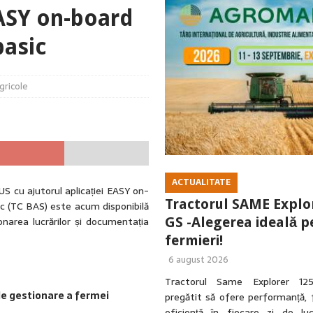
EASY on-board
âmp!
ACTUALITATE
basic
tigrindină nu poate fi reluat în forma actuală, fără evaluări independente,
gricole
ACTUALITATE
S cu ajutorul aplicației EASY on-
Tractorul SAME Explo
c (TC BAS) este acum disponibilă
onarea lucrărilor și documentația
GS -Alegerea ideală p
fermieri!
6 august 2026
Tractorul Same Explorer 1
de gestionare a fermei
pregătit să ofere performanță, f
eficiență în fiecare zi de luc