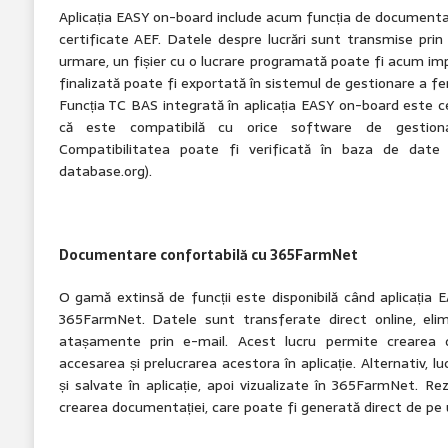
Aplicația EASY on-board include acum funcția de documentar
certificate AEF. Datele despre lucrări sunt transmise pri
urmare, un fișier cu o lucrare programată poate fi acum im
finalizată poate fi exportată în sistemul de gestionare a fe
Funcția TC BAS integrată în aplicația EASY on-board este c
că este compatibilă cu orice software de gestiona
Compatibilitatea poate fi verificată în baza de dat
database.org).
Documentare confortabilă cu 365FarmNet
O gamă extinsă de funcții este disponibilă când aplicația
365FarmNet. Datele sunt transferate direct online, elim
atașamente prin e-mail. Acest lucru permite crearea d
accesarea și prelucrarea acestora în aplicație. Alternativ, lu
și salvate în aplicație, apoi vizualizate în 365FarmNet. R
crearea documentației, care poate fi generată direct de pe u