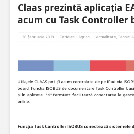
Claas prezintă aplicația 
[ 5 august 2026 ]
FORTANES SU impresionează în c
acum cu Task Controller 
[ 5 august 2026 ]
FORUMUL APPR: Sistemul Național An
transparență și eficiență demonstrate
ACTUALITATE
28 februarie 2019
Cotidianul Agricol
Actualitate
,
Tehnici A
Utilajele CLAAS pot fi acum controlate de pe iPad via ISOBU
board. Funcția ISOBUS de documentare Task Controller basi
și în aplicație. 365FarmNet facilitează conectarea la gesti
online.
Funcția Task Controller ISOBUS conectează sistemele 