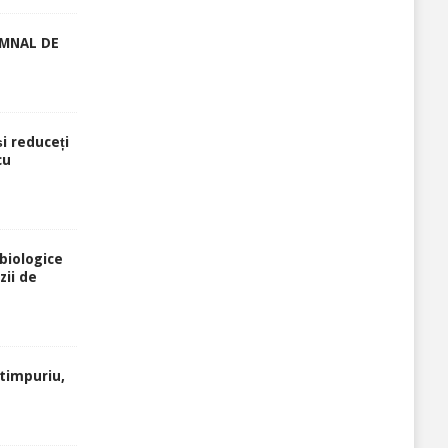
EMNAL DE
și reduceți
cu
biologice
zii de
atimpuriu,