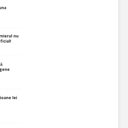
luna
rmierul nu
icial!
ță
 gene
ioane lei