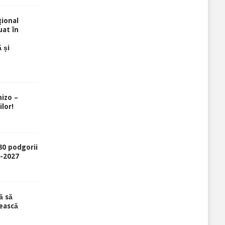
ional
uat în
 și
izo –
lor!
80 podgorii
6-2027
ă să
ească