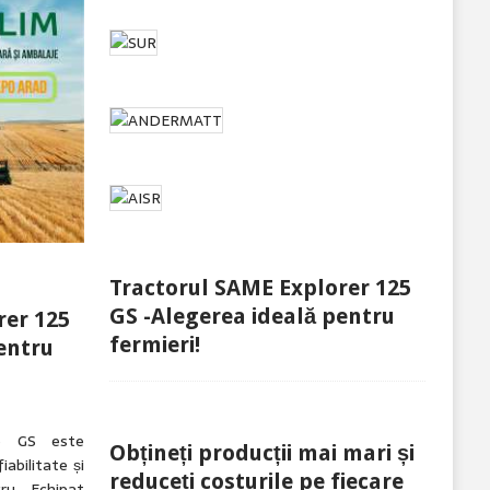
Tractorul SAME Explorer 125
GS -Alegerea ideală pentru
rer 125
fermieri!
entru
25 GS este
Obțineți producții mai mari și
iabilitate și
reduceți costurile pe fiecare
ru. Echipat