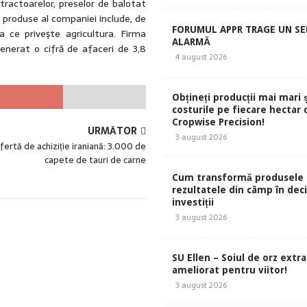
 tractoarelor, preselor de balotat
de produse al companiei include, de
FORUMUL APPR TRAGE UN S
 ce priveşte agricultura. Firma
ALARMĂ
enerat o cifră de afaceri de 3,8
4 august 2026
Obțineți producții mai mari 
costurile pe fiecare hectar 
Cropwise Precision!
URMĂTOR
3 august 2026
fertă de achiziție iraniană: 3.000 de
capete de tauri de carne
Cum transformă produsele 
rezultatele din câmp în deci
investiții
3 august 2026
SU Ellen – Soiul de orz extr
ameliorat pentru viitor!
3 august 2026