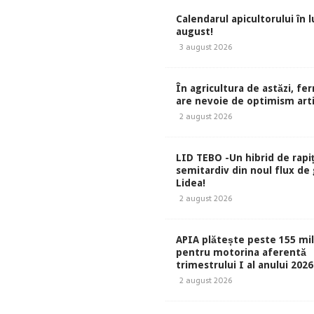
Calendarul apicultorului în 
august!
3 august 2026
În agricultura de astăzi, fe
are nevoie de optimism artif
2 august 2026
LID TEBO -Un hibrid de rapi
semitardiv din noul flux de
Lidea!
2 august 2026
APIA plătește peste 155 mil
pentru motorina aferentă
trimestrului I al anului 2026
2 august 2026