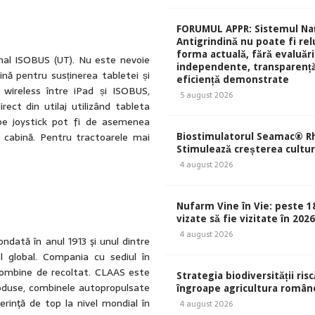
FORUMUL APPR: Sistemul Naț
Antigrindină nu poate fi rel
forma actuală, fără evaluări
nal ISOBUS (UT). Nu este nevoie
independente, transparență
ină pentru susținerea tabletei și
eficiență demonstrate
 wireless între iPad și ISOBUS,
5 august 2026
rect din utilaj utilizând tableta
pe joystick pot fi de asemenea
n cabină. Pentru tractoarele mai
Biostimulatorul Seamac® Rh
Stimulează creșterea culturi
4 august 2026
Nufarm Vine în Vie: peste 1
vizate să fie vizitate în 202
4 august 2026
dată în anul 1913 şi unul dintre
el global. Compania cu sediul în
 combine de recoltat. CLAAS este
Strategia biodiversității risc
roduse, combinele autopropulsate
îngroape agricultura român
rinţă de top la nivel mondial în
4 august 2026