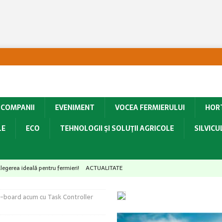
COMPANII
EVENIMENT
VOCEA FERMIERULUI
HOR
LE
ECO
TEHNOLOGII ŞI SOLUŢII AGRICOLE
SILVIC
egerea ideală pentru fermieri!
ACTUALITATE
 recoltă protejată și calitate asigurată!
ACTUALITATE
on-board acum cu Task Controller
ii producători, viitorul economic al României este pus în pericol