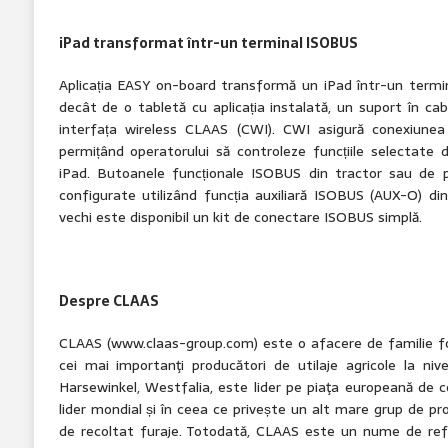
iPad transformat într-un terminal ISOBUS
Aplicația EASY on-board transformă un iPad într-un termi
decât de o tabletă cu aplicația instalată, un suport în cab
interfața wireless CLAAS (CWI). CWI asigură conexiunea
permițând operatorului să controleze funcțiile selectate di
iPad. Butoanele funcționale ISOBUS din tractor sau de 
configurate utilizând funcția auxiliară ISOBUS (AUX-O) di
vechi este disponibil un kit de conectare ISOBUS simplă.
Despre CLAAS
CLAAS (www.claas-group.com) este o afacere de familie fon
cei mai importanţi producători de utilaje agricole la niv
Harsewinkel, Westfalia, este lider pe piaţa europeană de
lider mondial și în ceea ce privește un alt mare grup de p
de recoltat furaje. Totodată, CLAAS este un nume de refe