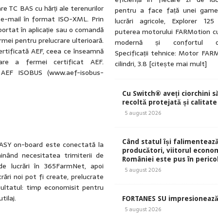
e TC BAS cu hărți ale terenurilor
pentru a face față unei game
n e-mail în format ISO-XML. Prin
lucrări agricole, Explorer 12
portat în aplicație sau o comandă
puterea motorului FARMotion cu
rmei pentru prelucrare ulterioară.
modernă și confortul ope
ertificată AEF, ceea ce înseamnă
Specificații tehnice: Motor FAR
re a fermei certificat AEF.
cilindri, 3.8
[citește mai mult]
e AEF ISOBUS (www.aef-isobus-
Cu Switch® aveți ciorchini s
recoltă protejată și calitate
5 august 2026
Când statul își falimentează
 EASY on-board este conectată la
producători, viitorul econom
inând necesitatea trimiterii de
României este pus în perico
e lucrări în 365FarmNet, apoi
5 august 2026
crări noi pot fi create, prelucrate
ezultatul: timp economisit pentru
tilaj.
FORTANES SU impresionează
5 august 2026