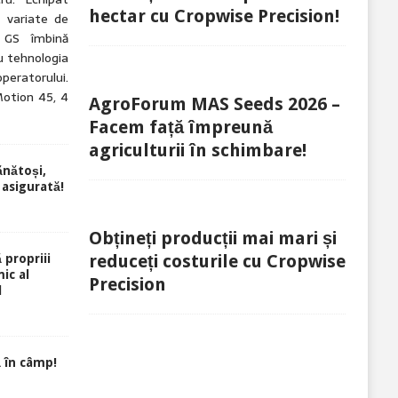
hectar cu Cropwise Precision!
 variate de
5 GS îmbină
 tehnologia
ratorului.
Motion 45, 4
AgroForum MAS Seeds 2026 –
Facem față împreună
agriculturii în schimbare!
ănătoși,
 asigurată!
Obțineți producții mai mari și
reduceți costurile cu Cropwise
 propriii
ic al
Precision
l
 în câmp!