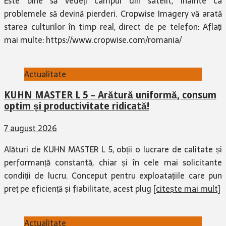
Este bine să vedeți câmpul din satelit, înainte ca
problemele să devină pierderi. Cropwise Imagery vă arată
starea culturilor în timp real, direct de pe telefon: Aflați
mai multe: https://www.cropwise.com/romania/
Actualitate
KUHN MASTER L 5 – Arătură uniformă, consum
optim și productivitate ridicată!
7 august 2026
Alături de KUHN MASTER L 5, obții o lucrare de calitate și
performanță constantă, chiar și în cele mai solicitante
condiții de lucru. Conceput pentru exploatațiile care pun
preț pe eficiență și fiabilitate, acest plug
[citește mai mult]
Actualitate