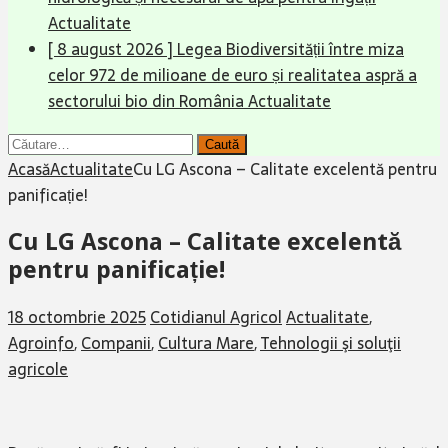
Actualitate
[ 8 august 2026 ]
Legea Biodiversității între miza
celor 972 de milioane de euro și realitatea aspră a
sectorului bio din România
Actualitate
Caută
după:
Acasă
Actualitate
Cu LG Ascona – Calitate excelentă pentru
panificație!
Cu LG Ascona – Calitate excelentă
pentru panificație!
18 octombrie 2025
Cotidianul Agricol
Actualitate
,
Agroinfo
,
Companii
,
Cultura Mare
,
Tehnologii şi soluţii
agricole