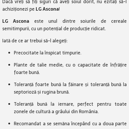
Dacă vreți să fiți siguri că aveți soiul dorit, nu ezitați să-l
achiziționezi pe
LG Ascona
!
LG Ascona
este unul dintre soiurile de cereale
semitimpurii, cu un potențial de producție ridicat.
Iată de ce ar trebui să-l alegeți:
Precocitate la înspicat timpurie.
Plante de talie medie, cu o capacitate de înfrățire
foarte bună.
Toleranță foarte bună la făinare și toleranță bună la
septorioză și rugina brună.
Toleranță bună la iernare, perfect pentru toate
zonele de cultură a grâului din România.
Recomandat a se semăna începând cu a doua parte