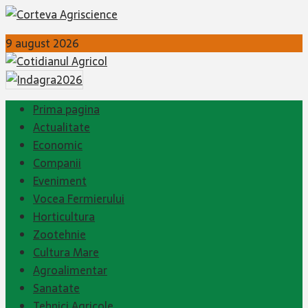
9 august 2026
Prima pagina
Actualitate
Economic
Companii
Eveniment
Vocea Fermierului
Horticultura
Zootehnie
Cultura Mare
Agroalimentar
Sanatate
Tehnici Agricole