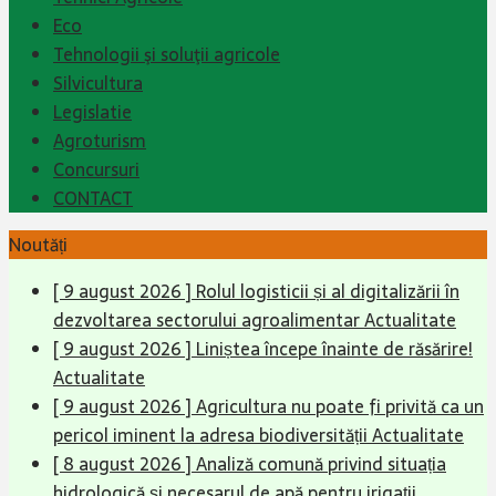
Eco
Tehnologii şi soluţii agricole
Silvicultura
Legislatie
Agroturism
Concursuri
CONTACT
Noutăți
[ 9 august 2026 ]
Rolul logisticii și al digitalizării în
dezvoltarea sectorului agroalimentar
Actualitate
[ 9 august 2026 ]
Liniștea începe înainte de răsărire!
Actualitate
[ 9 august 2026 ]
Agricultura nu poate fi privită ca un
pericol iminent la adresa biodiversității
Actualitate
[ 8 august 2026 ]
Analiză comună privind situația
hidrologică și necesarul de apă pentru irigații