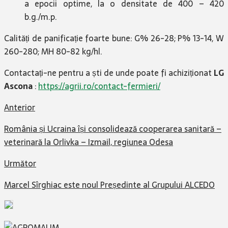
a epocii optime, la o densitate de 400 – 420
b.g./m.p.
Calități de panificație foarte bune: G% 26-28; P% 13-14, W
260-280; MH 80-82 kg/hl.
Contactați-ne pentru a ști de unde poate fi achiziționat
LG
Ascona
:
https://agrii.ro/contact-fermieri/
Anterior
România și Ucraina își consolidează cooperarea sanitară –
veterinară la Orlivka – Izmail, regiunea Odesa
Următor
Marcel Sîrghiac este noul Președinte al Grupului ALCEDO