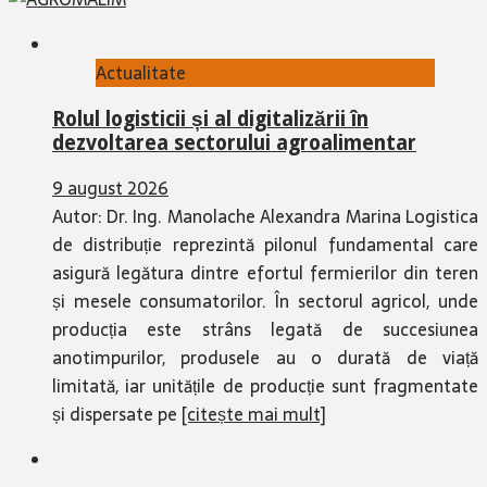
Actualitate
Rolul logisticii și al digitalizării în
dezvoltarea sectorului agroalimentar
9 august 2026
Autor: Dr. Ing. Manolache Alexandra Marina Logistica
de distribuție reprezintă pilonul fundamental care
asigură legătura dintre efortul fermierilor din teren
și mesele consumatorilor. În sectorul agricol, unde
producția este strâns legată de succesiunea
anotimpurilor, produsele au o durată de viață
limitată, iar unitățile de producție sunt fragmentate
și dispersate pe
[citește mai mult]