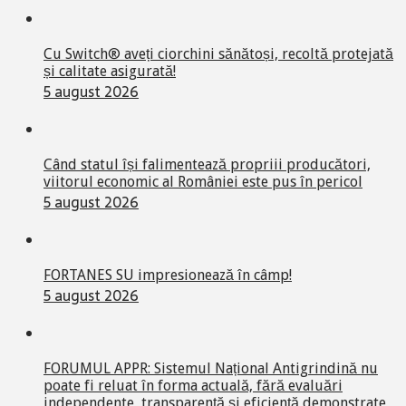
Cu Switch® aveți ciorchini sănătoși, recoltă protejată
și calitate asigurată!
5 august 2026
Când statul își falimentează propriii producători,
viitorul economic al României este pus în pericol
5 august 2026
FORTANES SU impresionează în câmp!
5 august 2026
FORUMUL APPR: Sistemul Național Antigrindină nu
poate fi reluat în forma actuală, fără evaluări
independente, transparență și eficiență demonstrate