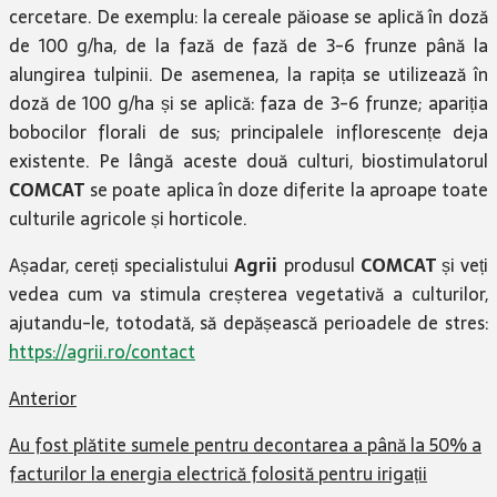
cercetare. De exemplu: la cereale păioase se aplică în doză
de 100 g/ha, de la fază de fază de 3-6 frunze până la
alungirea tulpinii. De asemenea, la rapița se utilizează în
doză de 100 g/ha și se aplică: faza de 3-6 frunze; apariția
bobocilor florali de sus; principalele inflorescențe deja
existente. Pe lângă aceste două culturi, biostimulatorul
COMCAT
se poate aplica în doze diferite la aproape toate
culturile agricole și horticole.
Așadar, cereți specialistului
Agrii
produsul
COMCAT
și veți
vedea cum va stimula creșterea vegetativă a culturilor,
ajutandu-le, totodată, să depășească perioadele de stres:
https://agrii.ro/contact
Anterior
Au fost plătite sumele pentru decontarea a până la 50% a
facturilor la energia electrică folosită pentru irigații