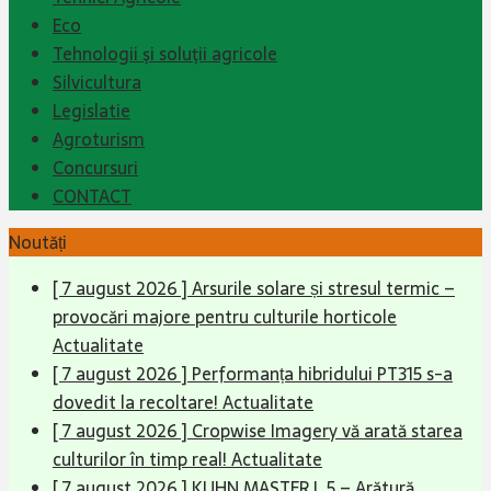
Eco
Tehnologii şi soluţii agricole
Silvicultura
Legislatie
Agroturism
Concursuri
CONTACT
Noutăți
[ 7 august 2026 ]
Arsurile solare și stresul termic –
provocări majore pentru culturile horticole
Actualitate
[ 7 august 2026 ]
Performanța hibridului PT315 s-a
dovedit la recoltare!
Actualitate
[ 7 august 2026 ]
Cropwise Imagery vă arată starea
culturilor în timp real!
Actualitate
[ 7 august 2026 ]
KUHN MASTER L 5 – Arătură