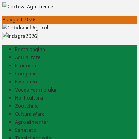
8 august 2026
Prima pagina
Actualitate
Economic
Companii
Eveniment
Vocea Fermierului
Horticultura
Zootehnie
Cultura Mare
Agroalimentar
Sanatate
Tehnici Agricole