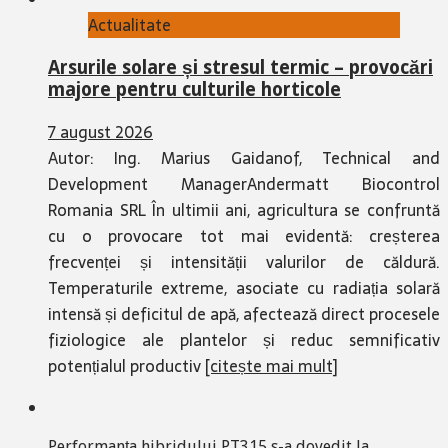
Actualitate
Arsurile solare și stresul termic – provocări
majore pentru culturile horticole
7 august 2026
Autor: Ing. Marius Gaidanof, Technical and
Development ManagerAndermatt Biocontrol
Romania SRL În ultimii ani, agricultura se confruntă
cu o provocare tot mai evidentă: creșterea
frecvenței și intensității valurilor de căldură.
Temperaturile extreme, asociate cu radiația solară
intensă și deficitul de apă, afectează direct procesele
fiziologice ale plantelor și reduc semnificativ
potențialul productiv
[citește mai mult]
Performanța hibridului PT315 s-a dovedit la