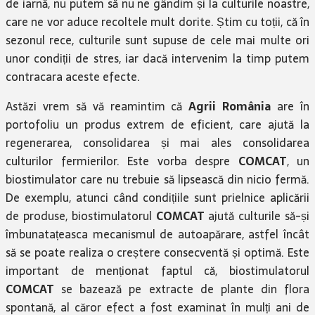
de iarnă, nu putem să nu ne gândim și la culturile noastre,
care ne vor aduce recoltele mult dorite. Știm cu toții, că în
sezonul rece, culturile sunt supuse de cele mai multe ori
unor condiții de stres, iar dacă intervenim la timp putem
contracara aceste efecte.
Astăzi vrem să vă reamintim că
Agrii România
are în
portofoliu un produs extrem de eficient, care ajută la
regenerarea, consolidarea și mai ales consolidarea
culturilor fermierilor. Este vorba despre
COMCAT
, un
biostimulator care nu trebuie să lipsească din nicio fermă.
De exemplu, atunci când condițiile sunt prielnice aplicării
de produse, biostimulatorul
COMCAT
ajută culturile să-și
îmbunatațeasca mecanismul de autoapărare, astfel încât
să se poate realiza o creștere consecventă și optimă. Este
important de menționat faptul că, biostimulatorul
COMCAT
se bazează pe extracte de plante din flora
spontană, al căror efect a fost examinat în mulți ani de