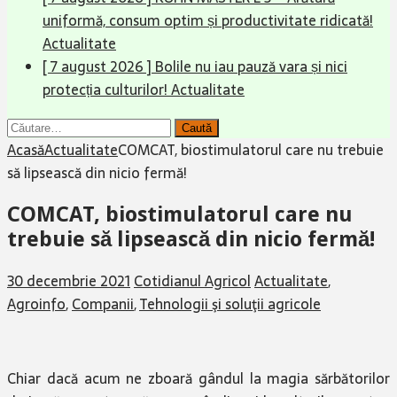
uniformă, consum optim și productivitate ridicată!
Actualitate
[ 7 august 2026 ]
Bolile nu iau pauză vara și nici
protecția culturilor!
Actualitate
Caută
după:
Acasă
Actualitate
COMCAT, biostimulatorul care nu trebuie
să lipsească din nicio fermă!
COMCAT, biostimulatorul care nu
trebuie să lipsească din nicio fermă!
30 decembrie 2021
Cotidianul Agricol
Actualitate
,
Agroinfo
,
Companii
,
Tehnologii şi soluţii agricole
Chiar dacă acum ne zboară gândul la magia sărbătorilor