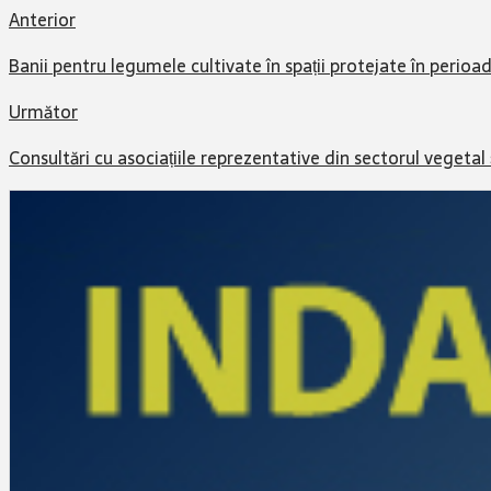
Anterior
Banii pentru legumele cultivate în spații protejate în perioa
Următor
Consultări cu asociațiile reprezentative din sectorul vegetal