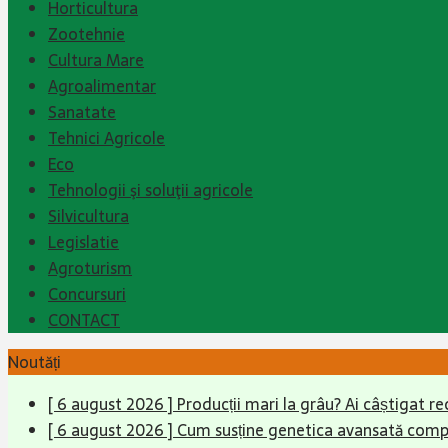
Horticultura
Zootehnie
Cultura Mare
Agroalimentar
Sanatate
Tehnici Agricole
Eco
Tehnologii şi soluţii agricole
Silvicultura
Legislatie
Agroturism
Concursuri
CONTACT
Noutăți
[ 6 august 2026 ]
Producții mari la grâu? Ai câștigat re
[ 6 august 2026 ]
Cum susține genetica avansată compet