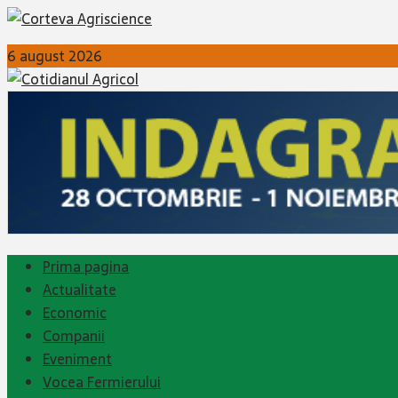
6 august 2026
Prima pagina
Actualitate
Economic
Companii
Eveniment
Vocea Fermierului