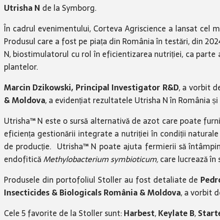
Utrisha N
de la Symborg.
În cadrul evenimentului, Corteva Agriscience a lansat cel 
Produsul care a fost pe piața din România în testări, din 20
N, biostimulatorul cu rol în eficientizarea nutriției, ca part
plantelor.
Marcin Dzikowski, Principal Investigator R&D
, a vorbit 
& Moldova
, a evidențiat rezultatele Utrisha N în România și
Utrisha™ N este o sursă alternativă de azot care poate furni
eficiența gestionării integrate a nutriției în condiții natu
de producție. Utrisha™ N poate ajuta fermierii să întâmpin
endofitică
Methylobacterium symbioticum,
care lucrează în 
Produsele din portofoliul Stoller au fost detaliate de
Pedr
Insecticides & Biologicals România & Moldova
, a vorbit
Cele 5 favorite de la Stoller sunt:
Harbest
,
Keylate B
,
Start