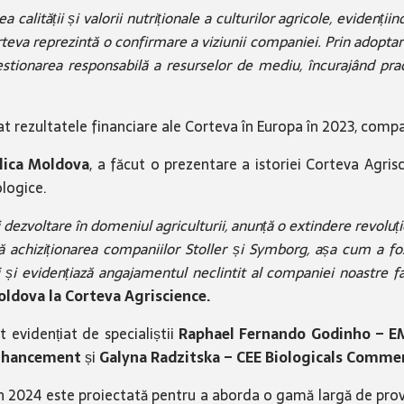
calității și valorii nutriționale a culturilor agricole, evidenții
rteva reprezintă o confirmare a viziunii companiei. Prin adoptar
gestionarea responsabilă a resurselor de mediu, încurajând prac
at rezultatele financiare ale Corteva în Europa în 2023, comp
lica Moldova
, a făcut o prezentare a istoriei Corteva Agr
ologice.
dezvoltare în domeniul agriculturii, anunță o extindere revoluți
pă achiziționarea companiilor Stoller și Symborg, așa cum a
și evidențiază angajamentul neclintit al companiei noastre faț
ldova la Corteva Agriscience.
 evidențiat de specialiștii
Raphael Fernando Godinho – EM
Enhancement
și
Galyna Radzitska – CEE Biologicals Commer
în 2024 este proiectată pentru a aborda o gamă largă de provo