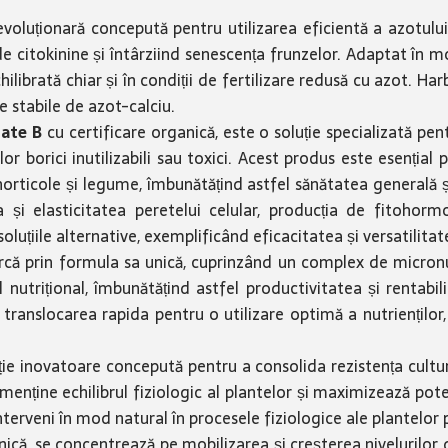
revoluționară concepută pentru utilizarea eficientă a azotului
 citokinine și întârziind senescența frunzelor. Adaptat în mo
hilibrată chiar și în condiții de fertilizare redusă cu azot. H
e stabile de azot-calciu.
late B
cu certificare organică, este o soluție specializată pen
or borici inutilizabili sau toxici. Acest produs este esențial 
 horticole și legume, îmbunătățind astfel sănătatea generală
 elasticitatea peretelui celular, producția de fitohormoni
luțiile alternative, exemplificând eficacitatea și versatilitate
ă prin formula sa unică, cuprinzând un complex de micronutri
nutrițional, îmbunătățind astfel productivitatea și rentabi
și translocarea rapida pentru o utilizare optimă a nutriențilo
uție inovatoare concepută pentru a consolida rezistența culturi
hid menține echilibrul fiziologic al plantelor și maximizează po
nterveni în mod natural în procesele fiziologice ale plantelor
nică, se concentrează pe mobilizarea și creșterea nivelurilor