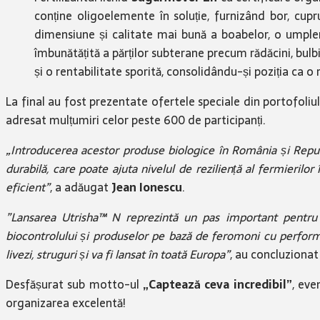
conține oligoelemente în soluție, furnizând bor, cupr
dimensiune și calitate mai bună a boabelor, o umplere
îmbunătățită a părților subterane precum rădăcini, bulb
și o rentabilitate sporită, consolidându-și poziția ca o 
La final au fost prezentate ofertele speciale din portofoliu
adresat mulțumiri celor peste 600 de participanți.
„Introducerea acestor produse biologice în România și Repu
durabilă, care poate ajuta nivelul de reziliență al fermierilo
eficient”
, a adăugat
Jean Ionescu
.
”Lansarea Utrisha™ N reprezintă un pas important pentru Co
biocontrolului și produselor pe bază de feromoni cu performa
livezi, struguri și va fi lansat în toată Europa”
, au concluziona
Desfășurat sub motto-ul
„Captează ceva incredibil”
, eve
organizarea excelentă!