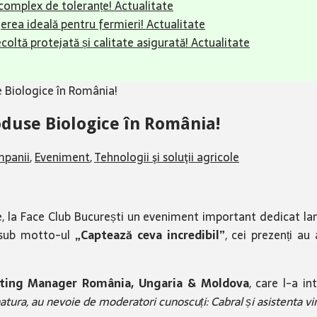
complex de toleranțe!
Actualitate
erea ideală pentru fermieri!
Actualitate
ecoltă protejată și calitate asigurată!
Actualitate
 Biologice în România!
oduse Biologice în România!
panii
,
Eveniment
,
Tehnologii şi soluţii agricole
, la Face Club București un eveniment important dedicat lan
ă sub motto-ul
„Captează ceva incredibil”
, cei prezenți au
keting Manager România, Ungaria & Moldova
, care l-a i
tura, au nevoie de moderatori cunoscuți: Cabral și asistenta vir