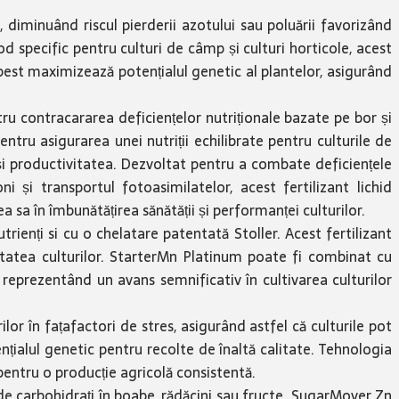
, diminuând riscul pierderii azotului sau poluării favorizând
d specific pentru culturi de câmp și culturi horticole, acest
arbest maximizează potențialul genetic al plantelor, asigurând
tru contracararea deficiențelor nutriționale bazate pe bor și
pentru asigurarea unei nutriții echilibrate pentru culturile de
 și productivitatea. Dezvoltat pentru a combate deficiențele
 și transportul fotoasimilatelor, acest fertilizant lichid
a sa în îmbunătățirea sănătății și performanței culturilor.
enți si cu o chelatare patentată Stoller. Acest fertilizant
litatea culturilor. StarterMn Platinum poate fi combinat cu
r, reprezentând un avans semnificativ în cultivarea culturilor
lor în fațafactori de stres, asigurând astfel că culturile pot
tențialul genetic pentru recolte de înaltă calitate. Tehnologia
 pentru o producție agricolă consistentă.
 de carbohidrați în boabe, rădăcini sau fructe. SugarMover Zn