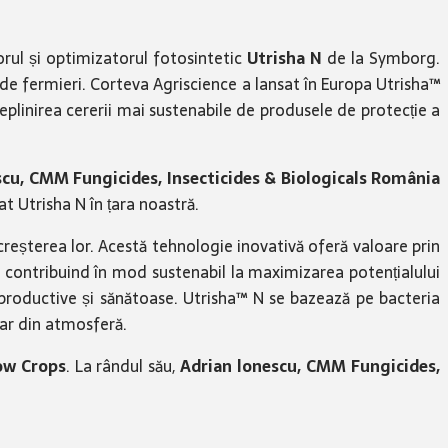
rul și optimizatorul fotosintetic
Utrisha N
de la Symborg.
 de fermieri. Corteva Agriscience a lansat în Europa Utrisha™
ndeplinirea cererii mai sustenabile de produsele de protecție a
scu, CMM Fungicides, Insecticides & Biologicals România
at Utrisha N în țara noastră.
creșterea lor. Acestă tehnologie inovativă oferă valoare prin
și contribuind în mod sustenabil la maximizarea potențialului
 productive și sănătoase. Utrisha™ N se bazează pe bacteria
sar din atmosferă.
ow Crops
. La rândul său,
Adrian lonescu, CMM Fungicides,