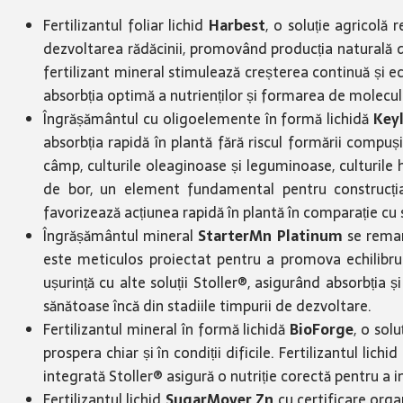
Fertilizantul foliar lichid
Harbest
, o soluție agricolă 
dezvoltarea rădăcinii, promovând producția naturală de
fertilizant mineral stimulează creșterea continuă și ec
absorbția optimă a nutrienților și formarea de molecul
Îngrășământul cu oligoelemente în formă lichidă
Key
absorbția rapidă în plantă fără riscul formării compușil
câmp, culturile oleaginoase și leguminoase, culturile
de bor, un element fundamental pentru construcția și
favorizează acțiunea rapidă în plantă în comparație cu so
Îngrășământul mineral
StarterMn Platinum
se remarc
este meticulos proiectat pentru a promova echilibrul 
ușurință cu alte soluții Stoller®, asigurând absorbția 
sănătoase încă din stadiile timpurii de dezvoltare.
Fertilizantul mineral în formă lichidă
BioForge
, o sol
prospera chiar și în condiții dificile. Fertilizantul lic
integrată Stoller® asigură o nutriție corectă pentru a i
Fertilizantul lichid
SugarMover Zn
cu certificare orga