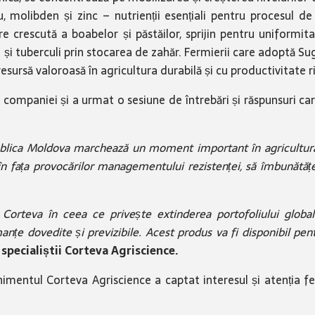
u, molibden și zinc – nutrienții esențiali pentru procesul d
 crescută a boabelor și păstăilor, sprijin pentru uniformita
i și tuberculi prin stocarea de zahăr. Fermierii care adoptă S
resursă valoroasă în agricultura durabilă și cu productivitate r
l companiei și a urmat o sesiune de întrebări și răspunsuri ca
blica Moldova marchează un moment important în agricultură 
r în fața provocărilor managementului rezistenței, să îmbunătățe
rteva în ceea ce privește extinderea portofoliului global d
nțe dovedite și previzibile. Acest produs va fi disponibil pent
t
specialiștii Corteva Agriscience.
nimentul Corteva Agriscience a captat interesul și atenția ferm