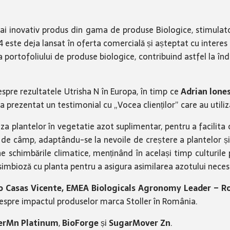
mai inovativ produs din gama de produse Biologice, stimulato
24 este deja lansat în oferta comercială și așteptat cu interes
e a portofoliului de produse biologice, contribuind astfel la î
despre rezultatele Utrisha N în Europa, în timp ce
Adrian lone
 a prezentat un testimonial cu „Vocea clienților” care au utiliz
za plantelor în vegetatie azot suplimentar, pentru a facilita 
rale de câmp, adaptându-se la nevoile de creștere a plantelor 
e schimbările climatice, menținând în același timp culturile
simbioză cu planta pentru a asigura asimilarea azotului nece
o Casas Vicente, EMEA Biologicals Agronomy Leader – R
 despre impactul produselor marca Stoller în România.
erMn Platinum
,
BioForge
și
SugarMover Zn
.