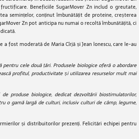
e fructificare. Beneficiile SugarMover Zn includ o greutate,
tea semințelor, conținut îmbunătățit de proteine, creșterea
ugarMover Zn pot anticipa nu numai o recoltă îmbunătățită, ci
idicată.
re a fost moderată de Maria Cîrjă și Jean lonescu, care le-au
pentru cele două țări. Produsele biologice oferă o abordare
ască profitul, productivitate și utilizarea resurselor mult mai
e produse biologice, dedicat dezvoltării biostimulatorilor,
ru o gamă largă de culturi, inclusiv culturi de câmp, legume,
ierilor și distribuitorilor prezenți. Felicitări echipei pentru