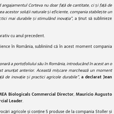
nd angajamentul Corteva nu doar față de cantitate, ci și față de
ea acestor soluții naturale și eficiente, compania stabilește un
tici mai durabile și stimulând inovația”
, a ținut să sublinieze
arativ cu anul precedent.
iscience în România, subliniind că în acest moment compania
onară a portofoliului său în România, introducând în acest an o
 fost anunțat anterior. Această mișcare marchează un moment
ă de inovație și practici agricole durabile”
,
a declarat Jean
EA Biologicals Commercial Director
,
Mauricio Augusto
cial Leader
.
cări agricole și conține 5 produse de la compania Stoller și