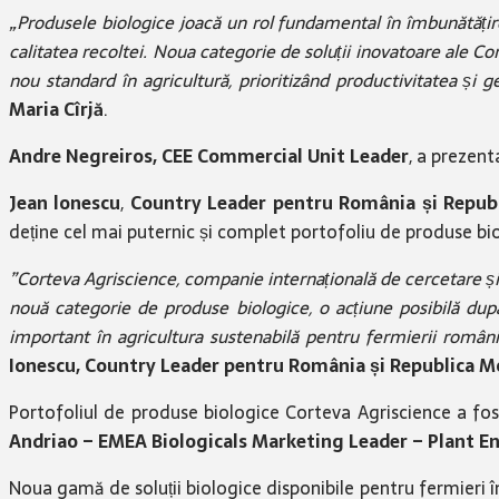
„Produsele biologice joacă un rol fundamental în îmbunătățirea 
calitatea recoltei. Noua categorie de soluții inovatoare ale Co
nou standard în agricultură, prioritizând productivitatea și 
Maria Cîrjă
.
Andre Negreiros, CEE Commercial Unit Leader
, a prezent
Jean lonescu
,
Country Leader pentru România și Repub
deține cel mai puternic și complet portofoliu de produse bi
”Corteva Agriscience, companie internațională de cercetare și 
nouă categorie de produse biologice, o acțiune posibilă du
important în agricultura sustenabilă pentru fermierii români 
Ionescu, Country Leader pentru România și Republica Mo
Portofoliul de produse biologice Corteva Agriscience a fost
Andriao – EMEA Biologicals Marketing Leader – Plant 
Noua gamă de soluții biologice disponibile pentru fermieri 