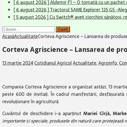
[ 6 august 2026 ]
Aldemir F1 – O tomată cu un pachet 
[ 6 august 2026 ]
Tractorul SAME Explorer 125 GS -Aleg
[ 5 august 2026 ]
Cu Switch® aveți ciorchini sănătoși, r
Caută
după:
Acasă
Actualitate
Corteva Agriscience – Lansarea de produse
Corteva Agriscience – Lansarea de pr
13 martie 2024
Cotidianul Agricol
Actualitate
,
Agroinfo
,
Com
Compania Corteva Agriscience a organizat astăzi, 13 martie
peste 600 de invitați. În cadrul manifestării, desfășurat
revoluționare în agricultură.
Cuvântul de deschidere i-a aparținut
Mariei Cîrjă, Mar
importante și speciale, produsele din natură care protejează na