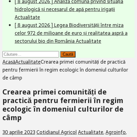
[ 8 august 2026 ]
Analiză comună privind situația
hidrologică și necesarul de apă pentru irigații
Actualitate
[ 8 august 2026 ]
Legea Biodiversității între miza
celor 972 de milioane de euro și realitatea aspră a
sectorului bio din România
Actualitate
Caută
după:
Acasă
Actualitate
Crearea primei comunități de practică
pentru fermierii în regim ecologic în domeniul culturilor
de câmp
Crearea primei comunități de
practică pentru fermierii în regim
ecologic în domeniul culturilor de
câmp
30 aprilie 2023
Cotidianul Agricol
Actualitate
,
Agroinfo
,