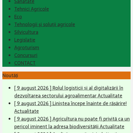
Sanatate
Tehnici Agricole
Eco
Tehnologii şi soluţii agricole
Silvicultura
Legislatie
Agroturism
Concursuri
CONTACT
Noutăți
[ 9 august 2026 ]
Rolul logisticii și al digitalizării în
dezvoltarea sectorului agroalimentar
Actualitate
[ 9 august 2026 ]
Liniștea începe înainte de răsărire!
Actualitate
[ 9 august 2026 ]
Agricultura nu poate fi privită ca un
pericol iminent la adresa biodiversității
Actualitate