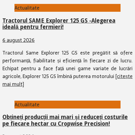
Actualitate
Tractorul SAME Explorer 125 GS -Alegerea
ideală pentru fermieri!
6 august 2026
Tractorul Same Explorer 125 GS este pregătit să ofere
performanță, fiabilitate și eficiență în fiecare zi de lucru.
Echipat pentru a face față unei game variate de lucrări
agricole, Explorer 125 GS îmbină puterea motorului
[citește
mai mult]
Actualitate
Obțineți producții mai mari și reduceți costurile
pe fiecare hectar cu Cropwise Precision!