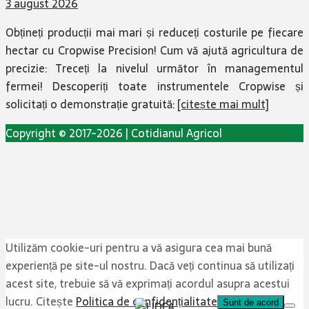
3 august 2026
Obțineți producții mai mari și reduceți costurile pe fiecare
hectar cu Cropwise Precision! Cum vă ajută agricultura de
precizie: Treceți la nivelul următor în managementul
fermei! Descoperiți toate instrumentele Cropwise și
solicitați o demonstrație gratuită:
[citește mai mult]
Copyright © 2017-2026 | Cotidianul Agricol
Utilizăm cookie-uri pentru a vă asigura cea mai bună
experiență pe site-ul nostru. Dacă veți continua să utilizați
acest site, trebuie să vă exprimați acordul asupra acestui
lucru. Citește
Politica de confidențialitate
Sunt de acord