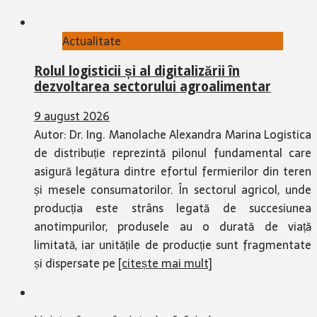
Actualitate
Rolul logisticii și al digitalizării în
dezvoltarea sectorului agroalimentar
9 august 2026
Autor: Dr. Ing. Manolache Alexandra Marina Logistica
de distribuție reprezintă pilonul fundamental care
asigură legătura dintre efortul fermierilor din teren
și mesele consumatorilor. În sectorul agricol, unde
producția este strâns legată de succesiunea
anotimpurilor, produsele au o durată de viață
limitată, iar unitățile de producție sunt fragmentate
și dispersate pe
[citește mai mult]