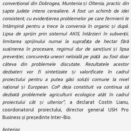
convențional din Dobrogea, Muntenia și Oltenia, practic din
șapte județe intens cerealiere. A fost un schimb de idei
consistent, cu evidențierea problemelor pe care fermierii le
întâmpină pentru a trece la conversia în organic și după.
Lipsa de sprijin prin sistemul AKIS, întârzieri în subvenții,
limitarea sprijinului numai la suprafața de hectar fără
susținerea în procesare, regimul dur de sancțiuni și lipsa
prevenției, concurența uneori neloială pe piață au fost doar
câteva din problemele discutate. Rezultatele acestor
dezbateri vor fi sintetizate și valorificate în cadrul
proiectului pentru a putea găsi soluții comune la nivel
național și European. CoP deja constituit va continua să
dezbată problemele agriculturii ecologice atât în cadrul
proiectului cât și ulterior”
, a declarat Costin Lianu,
coordonatorul proiectului, director general USH Pro
Business și președinte Inter-Bio.
Anterior