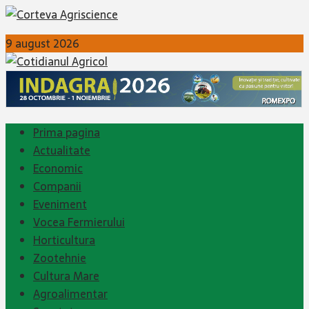
9 august 2026
Prima pagina
Actualitate
Economic
Companii
Eveniment
Vocea Fermierului
Horticultura
Zootehnie
Cultura Mare
Agroalimentar