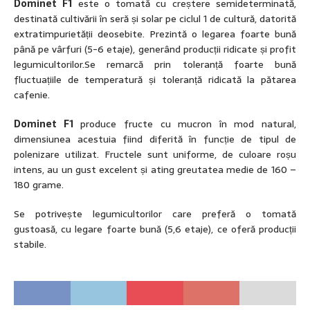
Dominet
F1
este o tomată cu creștere semideterminată,
destinată cultivării în seră și solar pe ciclul 1 de cultură, datorită
extratimpurietății deosebite. Prezintă o legarea foarte bună
până pe vârfuri (5-6 etaje), generând producții ridicate și profit
legumicultorilor.Se remarcă prin toleranță foarte bună
fluctuațiile de temperatură și toleranță ridicată la pătarea
cafenie.
Dominet F1
produce fructe cu mucron în mod natural,
dimensiunea acestuia fiind diferită în funcție de tipul de
polenizare utilizat. Fructele sunt uniforme, de culoare roșu
intens, au un gust excelent și ating greutatea medie de 160 –
180 grame.
Se potrivește legumicultorilor care preferă o tomată
gustoasă, cu legare foarte bună (5,6 etaje), ce oferă producții
stabile.