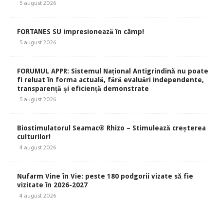
5 august 2026
FORTANES SU impresionează în câmp!
5 august 2026
FORUMUL APPR: Sistemul Național Antigrindină nu poate
fi reluat în forma actuală, fără evaluări independente,
transparență și eficiență demonstrate
5 august 2026
Biostimulatorul Seamac® Rhizo – Stimulează creșterea
culturilor!
4 august 2026
Nufarm Vine în Vie: peste 180 podgorii vizate să fie
vizitate în 2026-2027
4 august 2026