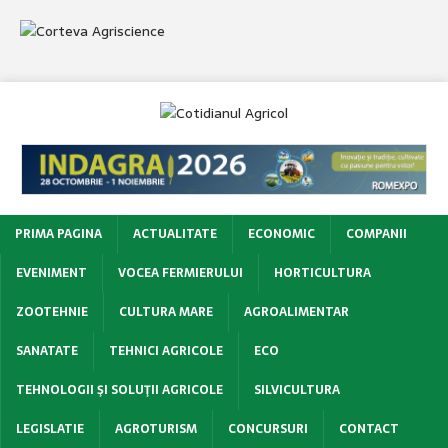
PRIMA PAGINA
ACTUALITATE
ECONOMIC
COMPANII
EVENIMENT
VOCEA FERMIERULUI
HORTICULTURA
ZOOTEHNIE
CULTURA MARE
AGROALIMENTAR
SANATATE
TEHNICI AGRICOLE
ECO
TEHNOLOGII ŞI SOLUŢII AGRICOLE
SILVICULTURA
LEGISLATIE
AGROTURISM
CONCURSURI
CONTACT