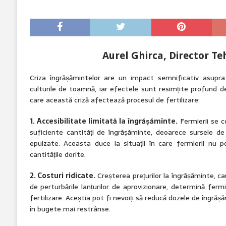
Aurel Ghirca, Director T
Criza îngrășămintelor are un impact semnificativ asupra 
culturile de toamnă, iar efectele sunt resimțite profund d
care această criză afectează procesul de fertilizare:
1. Accesibilitate limitată la îngrășăminte.
Fermierii se co
suficiente cantități de îngrășăminte, deoarece sursele d
epuizate. Aceasta duce la situații în care fermierii nu pot
cantitățile dorite.
2. Costuri ridicate.
Creșterea prețurilor la îngrășăminte, ca
de perturbările lanțurilor de aprovizionare, determină fermie
fertilizare. Aceștia pot fi nevoiți să reducă dozele de îngrăș
în bugete mai restrânse.