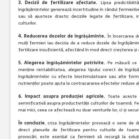
3. Decizii de fertilizare afectate.
Lipsa predictibilităț
îngrășămintelor generează incertitudine în rândul fermieril
sau să ajusteze drastic deciziile legate de fertilizare,
culturilor.
4. Reducerea dozelor de îngrășăminte.
În încercarea de
mulți fermieri iau decizia de a reduce dozele de îngrășăm
fertilizare insuficientă, afectând în mod direct creșterea și 
5. Alegerea îngrășămintelor potrivite.
Pe măsură ce fe
menține rentabilitatea, alegerea tipului corect de îngrășă
îngrășămintelor cu efecte biostimulatoare sau alte formu
nutrienților poate ajuta la contracararea efectelor reduse ale
6. Impact asupra producției agricole.
Toate aceste a
semnificativă asupra productivității culturilor de toamnă. F
mai mici, ceea ce afectează nu doar veniturile lor, ci și secu
În concluzie
, criza îngrășămintelor provoacă o serie de d
direct planurile de fertilizare pentru culturile de to
provocări, este esențial ca fermierii să recurgă la solu