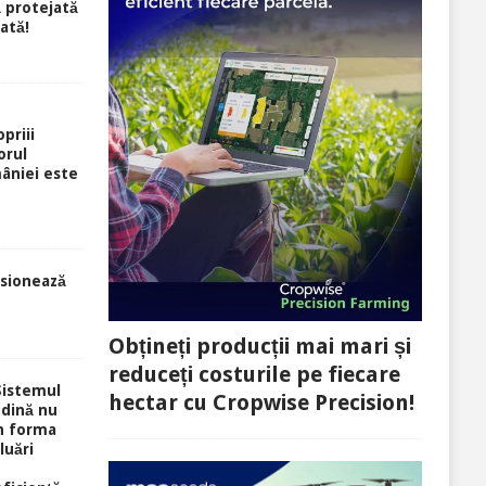
ă protejată
rată!
priii
orul
âniei este
sionează
Obțineți producții mai mari și
reduceți costurile pe fiecare
Sistemul
hectar cu Cropwise Precision!
ndină nu
în forma
luări