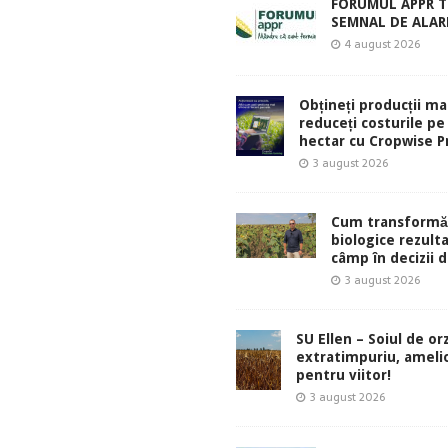
FORUMUL APPR T
SEMNAL DE ALA
4 august 2026
Obțineți producții ma
reduceți costurile pe
hectar cu Cropwise Pr
3 august 2026
Cum transformă
biologice rezult
câmp în decizii d
3 august 2026
SU Ellen – Soiul de or
extratimpuriu, ameli
pentru viitor!
3 august 2026