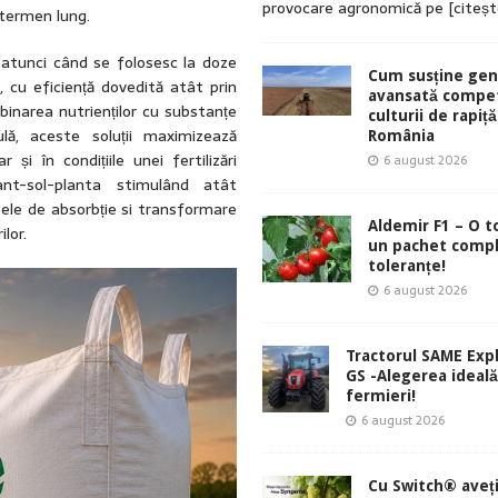
provocare agronomică pe
[citeș
 termen lung.
i atunci când se folosesc la doze
Cum susține gen
 cu eficiență dovedită atât prin
avansată compet
binarea nutrienților cu substanțe
culturii de rapiță
ulă, aceste soluții maximizează
România
 și în condițiile unei fertilizări
6 august 2026
ant-sol-planta stimulând atât
cesele de absorbție si transformare
Aldemir F1 – O 
lor.
un pachet comp
toleranțe!
6 august 2026
Tractorul SAME Exp
GS -Alegerea ideal
fermieri!
6 august 2026
Cu Switch® aveți