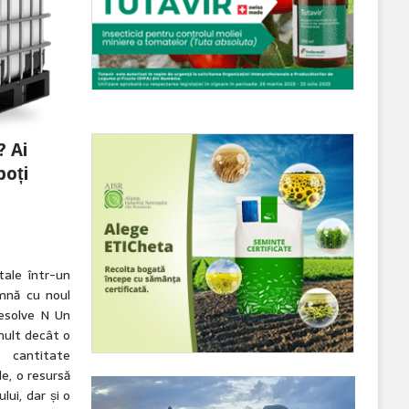
? Ai
poți
ale într-un
mnă cu noul
esolve N Un
mult decât o
o cantitate
e, o resursă
lui, dar și o