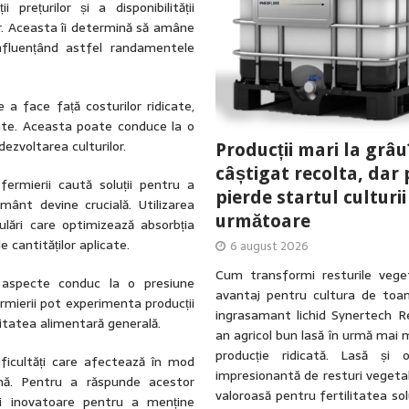
ii prețurilor și a disponibilității
or. Aceasta îi determină să amâne
 influențând astfel randamentele
 a face față costurilor ridicate,
inte. Aceasta poate conduce la o
dezvoltarea culturilor.
Producții mari la grâu
câștigat recolta, dar 
rmierii caută soluții pentru a
pierde startul culturii
mânt devine crucială. Utilizarea
următoare
lări care optimizează absorbția
 cantităților aplicate.
6 august 2026
Cum transformi resturile veget
specte conduc la o presiune
avantaj pentru cultura de toa
ermierii pot experimenta producții
ingrasamant lichid Synertech R
ritatea alimentară generală.
an agricol bun lasă în urmă mai 
producție ridicată. Lasă și 
ificultăți care afectează în mod
impresionantă de resturi vegetal
amnă. Pentru a răspunde acestor
valoroasă pentru fertilitatea solu
ții inovatoare pentru a menține