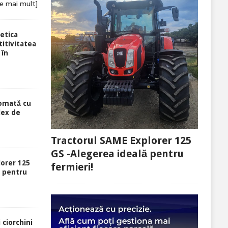
te mai mult]
etica
itivitatea
 în
tomată cu
lex de
Tractorul SAME Explorer 125
GS -Alegerea ideală pentru
lorer 125
fermieri!
ă pentru
 ciorchini