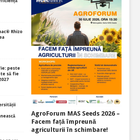
eficiență
mac® Rhizo
ea
ie: peste
te să fie
-2027
rsității
e
AgroForum MAS Seeds 2026 –
ânească
Facem față împreună
agriculturii în schimbare!