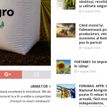
sănătoși, recolt
și calitate asigu
5 august 2026
Când statul își
falimentează pro
producători, viit
economic al Rom
pus în pericol
5 august 2026
FORTANES SU impre
în câmp!
5 august 2026
URMĂTOR
FORUMUL APPR: 
Național Antigri
iază excelența în viticultură: 185 de
poate fi reluat 
concurat la a XI-a ediție a competiției
actuală, fără eva
„Povești cu vinuri românești”
independente,