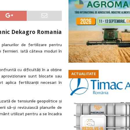
ehnic Dekagro Romania
planurilor de fertilizare pentru
e fermieri. Iată câteva moduri în
nfruntă cu dificultăți în a obține
ACTUALITATE
e aprovizionare sunt blocate sau
 aplica fertilizanții necesari în
uzată de tensiunile geopolitice și
rii să-și revizuiască planurile de
ământ utilizat pentru a se încadra