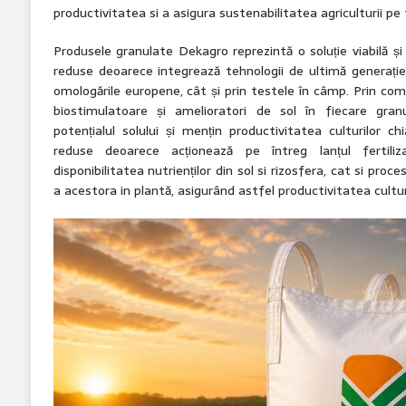
productivitatea si a asigura sustenabilitatea agriculturii pe
Produsele granulate Dekagro reprezintă o soluție viabilă ș
reduse deoarece integrează tehnologii de ultimă generație,
omologările europene, cât și prin testele în câmp. Prin com
biostimulatoare și amelioratori de sol în fiecare gran
potențialul solului și mențin productivitatea culturilor chiar
reduse deoarece acționează pe întreg lanțul fertiliz
disponibilitatea nutrienților din sol si rizosfera, cat si pro
a acestora in plantă, asigurând astfel productivitatea culturi