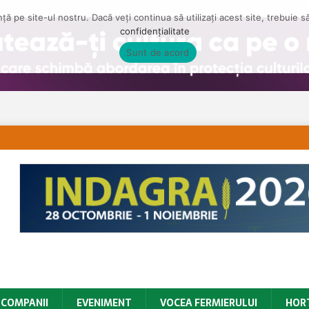
ă pe site-ul nostru. Dacă veți continua să utilizați acest site, trebuie 
confidențialitate
Sunt de acord
COMPANII
EVENIMENT
VOCEA FERMIERULUI
HOR