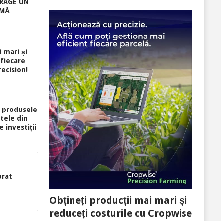
RAGE UN
RMĂ
i mari și
 fiecare
ecision!
 produsele
atele din
e investiții
z
orat
Obțineți producții mai mari și
reduceți costurile cu Cropwise