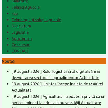
Sanatate
Tehnici Agricole
Eco
Tehnologii şi soluţii agricole
Silvicultura
Legislatie
Agroturism
Concursuri
CONTACT
Noutăți
[ 9 august 2026 ]
Rolul logisticii și al digitalizării în
dezvoltarea sectorului agroalimentar
Actualitate
[ 9 august 2026 ]
Liniștea începe înainte de răsărire!
Actualitate
[ 9 august 2026 ]
Agricultura nu poate fi privită ca un
pericol iminent la adresa biodiversității
Actualitate