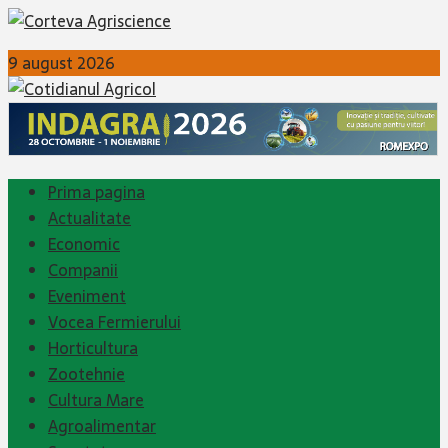
9 august 2026
Prima pagina
Actualitate
Economic
Companii
Eveniment
Vocea Fermierului
Horticultura
Zootehnie
Cultura Mare
Agroalimentar