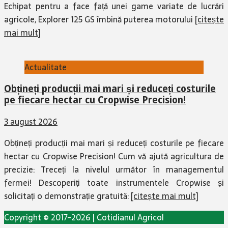
Echipat pentru a face față unei game variate de lucrări
agricole, Explorer 125 GS îmbină puterea motorului
[citește
mai mult]
Actualitate
Obțineți producții mai mari și reduceți costurile
pe fiecare hectar cu Cropwise Precision!
3 august 2026
Obțineți producții mai mari și reduceți costurile pe fiecare
hectar cu Cropwise Precision! Cum vă ajută agricultura de
precizie: Treceți la nivelul următor în managementul
fermei! Descoperiți toate instrumentele Cropwise și
solicitați o demonstrație gratuită:
[citește mai mult]
Copyright © 2017-2026 | Cotidianul Agricol