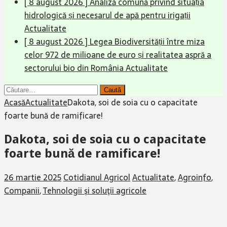
[ 8 august 2026 ]
Analiză comună privind situația
hidrologică și necesarul de apă pentru irigații
Actualitate
[ 8 august 2026 ]
Legea Biodiversității între miza
celor 972 de milioane de euro și realitatea aspră a
sectorului bio din România
Actualitate
Caută
după:
Acasă
Actualitate
Dakota, soi de soia cu o capacitate
foarte bună de ramificare!
Dakota, soi de soia cu o capacitate
foarte bună de ramificare!
26 martie 2025
Cotidianul Agricol
Actualitate
,
Agroinfo
,
Companii
,
Tehnologii şi soluţii agricole