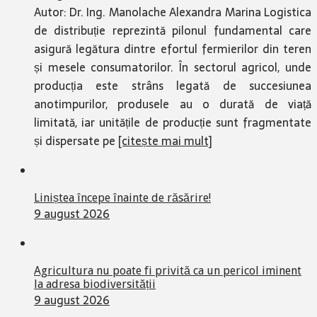
Autor: Dr. Ing. Manolache Alexandra Marina Logistica
de distribuție reprezintă pilonul fundamental care
asigură legătura dintre efortul fermierilor din teren
și mesele consumatorilor. În sectorul agricol, unde
producția este strâns legată de succesiunea
anotimpurilor, produsele au o durată de viață
limitată, iar unitățile de producție sunt fragmentate
și dispersate pe
[citește mai mult]
Liniștea începe înainte de răsărire!
9 august 2026
Agricultura nu poate fi privită ca un pericol iminent
la adresa biodiversității
9 august 2026