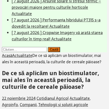
[ 7 august 2026 ]
Arsurile solare și stresul termic –
provocări majore pentru culturile horticole
Actualitate
[ 7 august 2026 ]
Performanța hibridului PT315 s-a
dovedit la recoltare!
Actualitate
[ 7 august 2026 ]
Cropwise Imagery vă arată starea
culturilor în timp real!
Actualitate
Caută
după:
Acasă
Actualitate
De ce să aplicăm un biostimulator, mai
ales în această perioadă, la culturile de cereale păioase?
De ce să aplicăm un biostimulator,
mai ales în această perioadă, la
culturile de cereale păioase?
22 noiembrie 2024
Cotidianul Agricol
Actualitate
,
Agroinfo
,
Companii
,
Tehnologii şi soluţii agricole