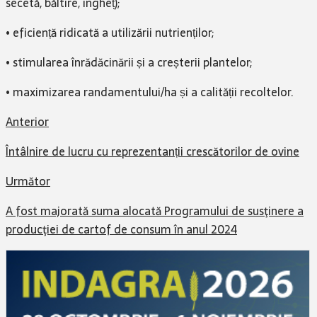
secetă, băltire, îngheț);
• eficiență ridicată a utilizării nutrienților;
• stimularea înrădăcinării și a creșterii plantelor;
• maximizarea randamentului/ha și a calității recoltelor.
Anterior
Întâlnire de lucru cu reprezentanții crescătorilor de ovine
Următor
A fost majorată suma alocată Programului de susţinere a
producţiei de cartof de consum în anul 2024