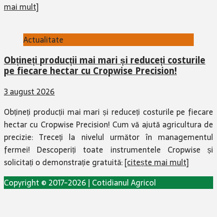
mai mult]
Actualitate
Obțineți producții mai mari și reduceți costurile
pe fiecare hectar cu Cropwise Precision!
3 august 2026
Obțineți producții mai mari și reduceți costurile pe fiecare
hectar cu Cropwise Precision! Cum vă ajută agricultura de
precizie: Treceți la nivelul următor în managementul
fermei! Descoperiți toate instrumentele Cropwise și
solicitați o demonstrație gratuită:
[citește mai mult]
Copyright © 2017-2026 | Cotidianul Agricol