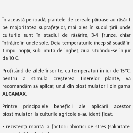
În această perioadă, plantele de cereale păioase au răsărit
pe majoritatea suprafețelor, mai ales în sudul țării unde
culturile sunt în stadiul de răsărire, 3‑4 frunze, chiar
înfrățire în unele sole. Deja temperaturile încep să scadă în
timpul nopții, sub limita de îngheț, ziua situându-se în jur
de 10 C.
Profitând de zilele însorite, cu temperaturi în jur de 15°C,
pentru a stimula creșterea tinerelor plante, vă
recomandăm să aplicați unul din biostimulatorii din gama
ALGAMAX
.
Printre principalele beneficii ale aplicării acestor
biostimulatori la culturile agricole s-au identificat:
• rezistență marită la factorii abiotici de stres (salinitate,