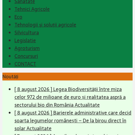
Sanatate
Tehnici Agricole
Eco
Tehnologii şi soluţii agricole
Silvicultura
Legislatie
Agroturism
Concursuri
CONTACT
Noutăți
[ 8 august 2026 ]
Legea Biodiversității între miza
celor 972 de milioane de euro și realitatea aspră a
sectorului bio din România
Actualitate
[ 8 august 2026 ]
Barierele administrative care decid
soarta legumelor românești – De la birou direct în
solar
Actualitate