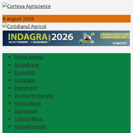
8 august 2026
Prima pagina
Actualitate
Economic
Companii
Eveniment
Vocea Fermierului
Horticultura
Zootehnie
Cultura Mare
Agroalimentar