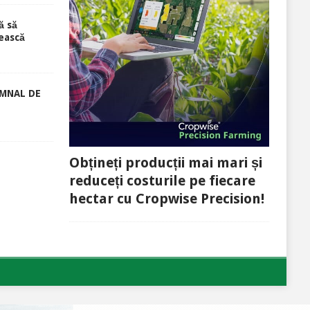
ă să
ească
EMNAL DE
Obțineți producții mai mari și
reduceți costurile pe fiecare
hectar cu Cropwise Precision!