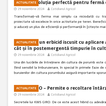
Alegeți soluția perfectă pentru fermă
ACTUALITATE
29 noiembrie 2024
Cotidianul Agricol
Transformați-vă ferma mai simplu ca niciodată cu tra
proiectate să exceleze în orice activitate pe teren. Beneficia
și aduceți un plus de eficiență și performanță în
[citește mai
TONALE: un erbicid iscusit cu aplicare
ACTUALITATE
cât și în postemergentă timpurie în cu
29 noiembrie 2024
Cotidianul Agricol
Una din lucrările de întreținere din cultura de porumb este
fiind sensibil la îmburuienare, în special în primele faze d
buruienilor din cultura porumbului asigură importante sporu
KWS GIRO – Permite o recoltare întârzi
ACTUALITATE
29 noiembrie 2024
Cotidianul Agricol
Secretele lui KWS GIRO: De ce este acest hibrid cu adevă