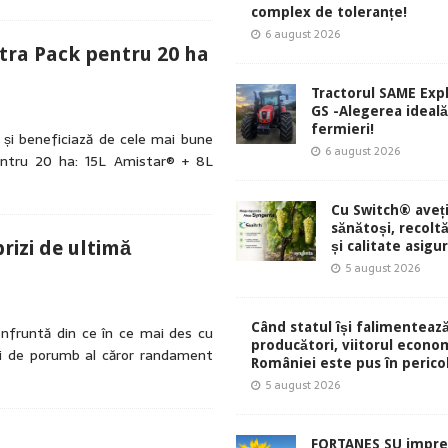
complex de toleranțe!
6 august 2026
tra Pack pentru 20 ha
Tractorul SAME Exp
GS -Alegerea ideal
fermieri!
p și beneficiază de cele mai bune
6 august 2026
pentru 20 ha: 15L Amistar® + 8L
Cu Switch® aveți
sănătoși, recolt
rizi de ultimă
și calitate asigu
5 august 2026
Când statul își falimentează
confruntă din ce în ce mai des cu
producători, viitorul econom
izi de porumb al căror randament
României este pus în perico
5 august 2026
FORTANES SU impre