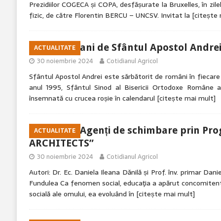
Prezidiilor COGECA și COPA, desfășurate la Bruxelles, în zil
fizic, de către Florentin BERCU – UNCSV. Invitat la
[citește
La mulţi ani de Sfântul Apostol Andrei
ACTUALITATE
30 noiembrie 2024
Cotidianul Agricol
Sfântul Apostol Andrei este sărbătorit de români în fiecar
anul 1995, Sfântul Sinod al Bisericii Ortodoxe Române 
însemnată cu crucea roșie în calendarul
[citește mai mult]
ELEVII – Agenți de schimbare prin P
ACTUALITATE
ARCHITECTS”
30 noiembrie 2024
Cotidianul Agricol
Autori: Dr. Ec. Daniela Ileana Dănilă și Prof. înv. primar Dani
Fundulea Ca fenomen social, educaţia a apărut concomiten
socială ale omului, ea evoluând în
[citește mai mult]