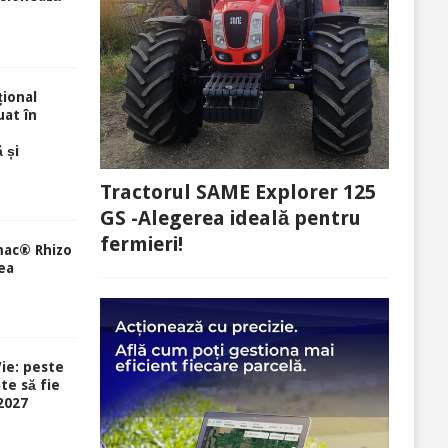
ional
uat în
 și
Tractorul SAME Explorer 125
GS -Alegerea ideală pentru
fermieri!
mac® Rhizo
ea
ie: peste
te să fie
-2027