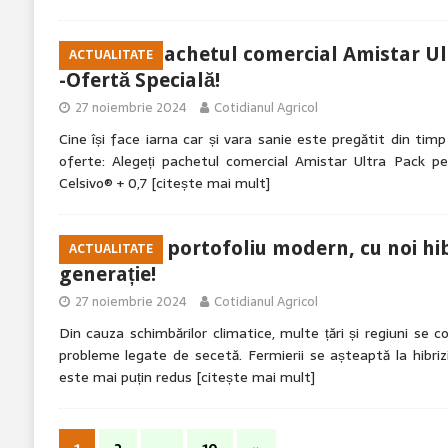
Alegeți pachetul comercial Amistar Ul
ACTUALITATE
-Ofertă Specială!
27 noiembrie 2024
Cotidianul Agricol
Cine își face iarna car și vara sanie este pregătit din tim
oferte: Alegeți pachetul comercial Amistar Ultra Pack 
Celsivo® + 0,7
[citește mai mult]
KWS -Un portofoliu modern, cu noi hib
ACTUALITATE
generație!
27 noiembrie 2024
Cotidianul Agricol
Din cauza schimbărilor climatice, multe țări și regiuni se 
probleme legate de secetă. Fermierii se așteaptă la hibr
este mai puțin redus
[citește mai mult]