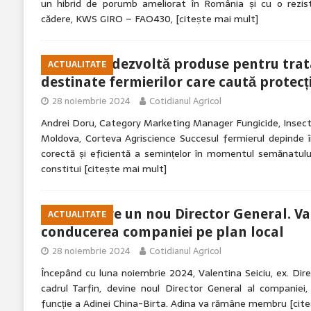
un hibrid de porumb ameliorat în România și cu o rezist
cădere, KWS GIRO – FAO430,
[citește mai mult]
Corteva dezvoltă produse pentru trat
ACTUALITATE
destinate fermierilor care caută protecț
28 noiembrie 2024
Cotidianul Agricol
Andrei Doru, Category Marketing Manager Fungicide, Insecti
Moldova, Corteva Agriscience Succesul fermierul depinde 
corectă și eficientă a semințelor în momentul semănatulu
constitui
[citește mai mult]
Tarfin are un nou Director General. Va
ACTUALITATE
conducerea companiei pe plan local
28 noiembrie 2024
Cotidianul Agricol
Începând cu luna noiembrie 2024, Valentina Seiciu, ex. Direc
cadrul Tarfin, devine noul Director General al companiei
funcție a Adinei China-Birta. Adina va rămâne membru
[cit