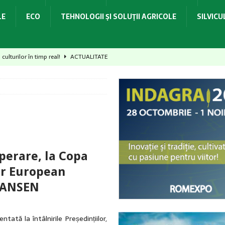
LE
ECO
TEHNOLOGII ŞI SOLUŢII AGRICOLE
SILVIC
culturilor în timp real!
ACTUALITATE
rmă, consum optim și productivitate ridicată!
ACTUALITATE
otecția culturilor!
ACTUALITATE
t recolta, dar poți pierde startul culturii următoare
ACTUALITATE
dovedit la recoltare!
ACTUALITATE
perare, la Copa
ar European
 HANSEN
ată la întâlnirile Președințiilor,