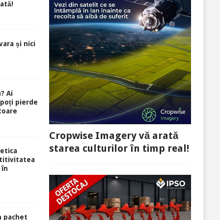
ată!
ara și nici
? Ai
 poți pierde
toare
Cropwise Imagery vă arată
starea culturilor în timp real!
etica
itivitatea
 în
n pachet