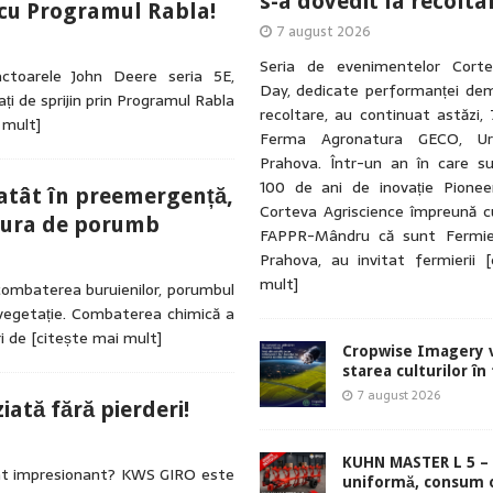
s-a dovedit la recolta
 cu Programul Rabla!
7 august 2026
Seria de evenimentelor Cort
ctoarele John Deere seria 5E,
Day, dedicate performanței dem
ți de sprijin prin Programul Rabla
recoltare, au continuat astăzi, 
 mult]
Ferma Agronatura GECO, Urla
Prahova. Într-un an în care su
100 de ani de inovație Pionee
 atât în preemergență,
Corteva Agriscience împreună cu
ltura de porumb
FAPPR-Mândru că sunt Fermie
Prahova, au invitat fermierii
[
mult]
 combaterea buruienilor, porumbul
e vegetație. Combaterea chimică a
ri de
[citește mai mult]
Cropwise Imagery v
starea culturilor în
7 august 2026
ată fără pierderi!
KUHN MASTER L 5 – 
rat impresionant? KWS GIRO este
uniformă, consum 