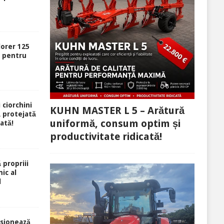
lorer 125
ă pentru
 ciorchini
KUHN MASTER L 5 – Arătură
ă protejată
uniformă, consum optim și
rată!
productivitate ridicată!
 propriii
ic al
l
sionează