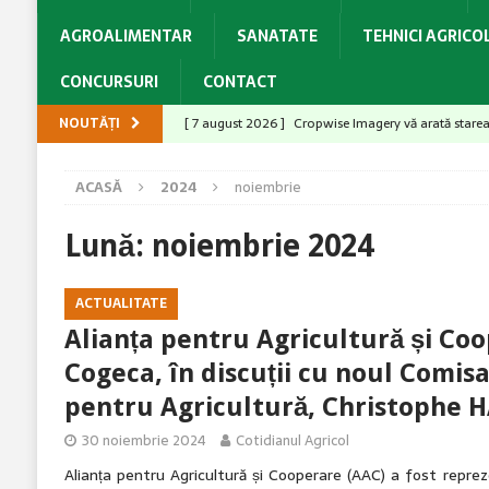
AGROALIMENTAR
SANATATE
TEHNICI AGRICO
CONCURSURI
CONTACT
NOUTĂȚI
[ 7 august 2026 ]
Cropwise Imagery vă arată starea 
[ 7 august 2026 ]
KUHN MASTER L 5 – Arătură unifo
ACASĂ
2024
noiembrie
[ 7 august 2026 ]
Bolile nu iau pauză vara și nici pr
[ 6 august 2026 ]
Producții mari la grâu? Ai câștiga
Lună:
noiembrie 2024
[ 7 august 2026 ]
Performanța hibridului PT315 s-a 
ACTUALITATE
Alianța pentru Agricultură și Coo
Cogeca, în discuții cu noul Comis
pentru Agricultură, Christophe
30 noiembrie 2024
Cotidianul Agricol
Alianța pentru Agricultură și Cooperare (AAC) a fost reprezent