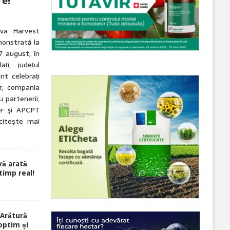
re!
eva Harvest
onstrată la
7 august, în
ți, județul
nt celebrați
r, compania
 partenerii,
r şi APCPT
citește mai
ă arată
 timp real!
Arătură
optim și