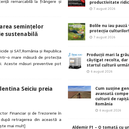
ență remarcabilă la frângere și
productivitate ridic
7 august 2026
area semințelor
Bolile nu iau pauză v
protecția culturilor!
ie sustenabilă
7 august 2026
cide și SAT,România și Republica
Producții mari la grâu
într-o mare măsură de protecția
câștigat recolta, dar
i. Aceste măsuri preventive pot
startul culturii urmă
6 august 2026
lentina Seiciu preia
Cum susține gen
avansată compet
culturii de rapiță
România
6 august 2026
tor Financiar și de Trezorerie în
, după retragerea din această a
ește mai mult]
Aldemir F1 – O tomată cu u