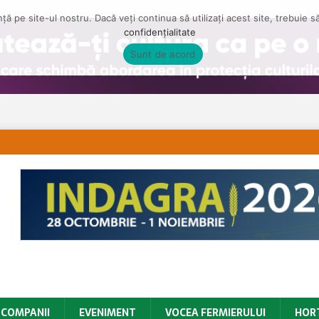
ă pe site-ul nostru. Dacă veți continua să utilizați acest site, trebuie 
confidențialitate
Sunt de acord
COMPANII
EVENIMENT
VOCEA FERMIERULUI
HOR