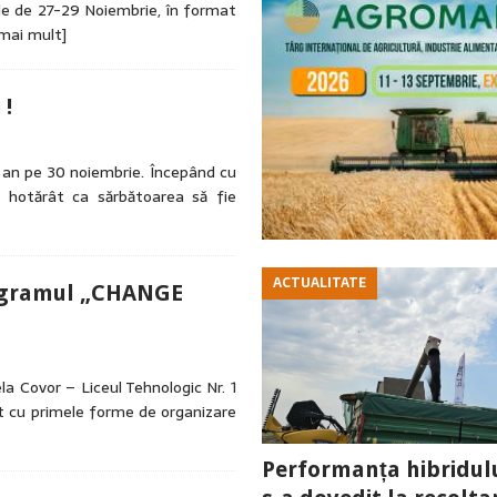
ele de 27-29 Noiembrie, în format
 mai mult]
 !
e an pe 30 noiembrie. Începând cu
a hotărât ca sărbătoarea să fie
ACTUALITATE
rogramul „CHANGE
ela Covor – Liceul Tehnologic Nr. 1
t cu primele forme de organizare
Performanța hibridul