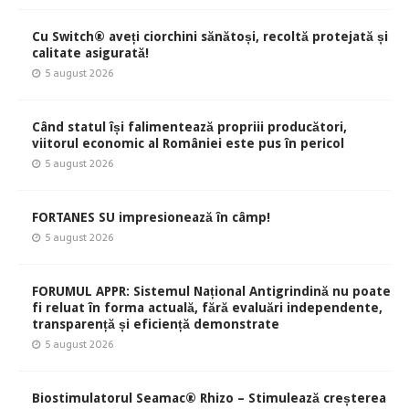
Cu Switch® aveți ciorchini sănătoși, recoltă protejată și
calitate asigurată!
5 august 2026
Când statul își falimentează propriii producători,
viitorul economic al României este pus în pericol
5 august 2026
FORTANES SU impresionează în câmp!
5 august 2026
FORUMUL APPR: Sistemul Național Antigrindină nu poate
fi reluat în forma actuală, fără evaluări independente,
transparență și eficiență demonstrate
5 august 2026
Biostimulatorul Seamac® Rhizo – Stimulează creșterea