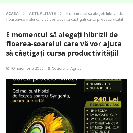
ACASĂ
ACTUALITATE
E momentul să alegeți hibrizii de
floarea-soarelui care vă vor ajuta să câștigați cursa productivității!
E momentul să alegeți hibrizii de
floarea-soarelui care vă vor ajuta
să câștigați cursa productivității!
10 noiembrie 2022
Cotidianul Agricol