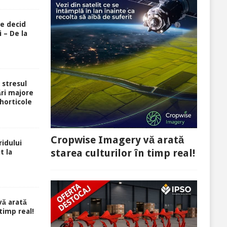
re decid
 – De la
i stresul
ri majore
 horticole
Cropwise Imagery vă arată
idului
starea culturilor în timp real!
t la
ă arată
 timp real!