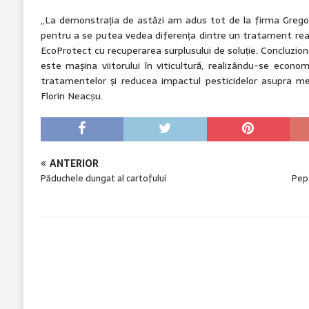
„La demonstrația de astăzi am adus tot de la firma Grego
pentru a se putea vedea diferența dintre un tratament reali
EcoProtect cu recuperarea surplusului de soluție. Concluzi
este maşina viitorului în viticultură, realizându-se economi
tratamentelor şi reducea impactul pesticidelor asupra med
Florin Neacșu.
ANTERIOR
Păduchele dungat al cartofului
Pepe