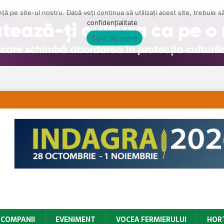
ă pe site-ul nostru. Dacă veți continua să utilizați acest site, trebuie 
confidențialitate
Sunt de acord
COMPANII
EVENIMENT
VOCEA FERMIERULUI
HOR