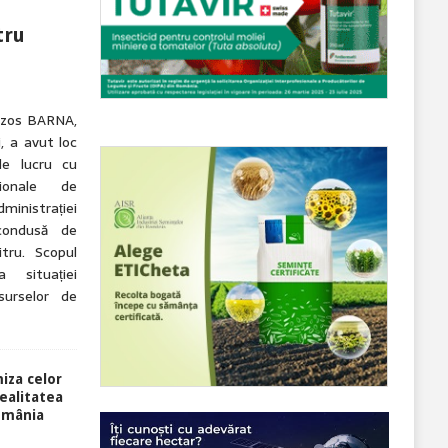
tru
nczos BARNA,
i, a avut loc
de lucru cu
ționale de
ministrației
condusă de
tru. Scopul
 situației
esurselor de
miza celor
ealitatea
România