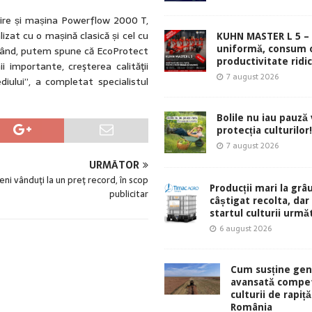
ire și mașina Powerflow 2000 T,
zat cu o mașină clasică și cel cu
KUHN MASTER L 5 – 
onând, putem spune că EcoProtect
uniformă, consum 
productivitate ridic
i importante, creşterea calităţii
7 august 2026
iului”, a completat specialistul
Bolile nu iau pauză v
protecția culturilor!
7 august 2026
URMĂTOR
ni vânduţi la un preţ record, în scop
Producții mari la grâu
publicitar
câștigat recolta, dar
startul culturii urmă
6 august 2026
Cum susține gen
avansată compet
culturii de rapiță
România