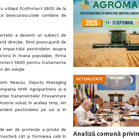
u utilajul EcoProtect S800 de la
uce binecunoscutele combine de
lantelor a devenit un subiect de
tă direcţie, fiind preocupată de
 impactului pesticidelor asupra
stora în hrana populaţiei, firma
EcoProtect S800 pentru tratamente
 din soluţie.
ACTUALITATE
Florin Neacșu, Deputy Managing
, compania NHR Agropartners și-a
ienței tratamentelor fitosanitare
ceste soluții, în același timp, vin
erderii pesticidelor pe sol și în
e aer de protecție a jetului de
Analiză comună privi
mosferă cât și formarea ceții în