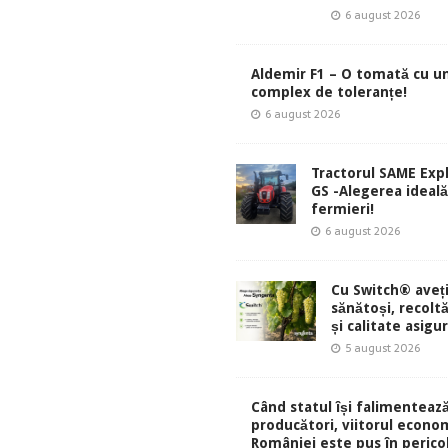
6 august 2026
Aldemir F1 – O tomată cu u
complex de toleranțe!
6 august 2026
Tractorul SAME Exp
GS -Alegerea ideal
fermieri!
6 august 2026
Cu Switch® aveți
sănătoși, recolt
și calitate asigu
5 august 2026
Când statul își falimentează
producători, viitorul econom
României este pus în perico