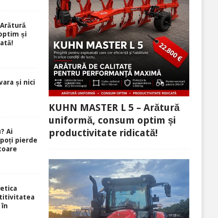
Arătură
optim și
ată!
ara și nici
KUHN MASTER L 5 – Arătură
uniformă, consum optim și
productivitate ridicată!
? Ai
 poți pierde
toare
etica
itivitatea
 în