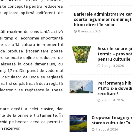
 este concepută pentru reducerea
 o aplicare optimă indiferent de
Barierele administrative ca
soarta legumelor românești
birou direct în solar
ităţi maxime de substanţă activă
8 august 2026
elași timp o economie importantă
are se află cultura în momentul
Arsurile solare ș
de produse fitosanitare poate
termic – provocă
e se poate obține o reducere de
pentru culturile
alizează în două dimensiuni, cu
7 august 2026
m și 1,7 m. Din punct de vedere al
 calculator de unde se reglează
tomat și se păstrează doza reglată
Performanța hibr
PT315 s-a dovedi
 electronic se regăsește la toate
recoltare!
7 august 2026
mare decât a celei clasice, dar
nțe de la primele tratamente. În
Cropwise Imagery v
ichid pe hectar, ceea ce permite
starea culturilor în
n rezervor.
7 august 2026