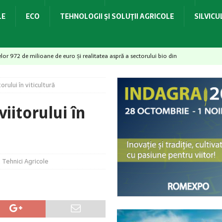
LE
ECO
TEHNOLOGII ŞI SOLUŢII AGRICOLE
SILVIC
elor 972 de milioane de euro și realitatea aspră a sectorului bio din
ului în viticultură
id soarta legumelor românești – De la birou direct în solar
iitorului în
– provocări majore pentru culturile horticole
ACTUALITATE
dovedit la recoltare!
ACTUALITATE
idrologică și necesarul de apă pentru irigații
ACTUALITATE
,
Tehnici Agricole