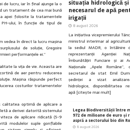
situația hidrologică și
de lucru, iar în final ajunge la o
necesarul de apă pen
ând un tratament de cea mai bună
ea apei folosite la tratamentele
irigații
 PH-ului, în funcție de tipul de
8 august 2026
La inițiativa vicepremierului Tá
ministrul interimar al agriculturi
m vedea în direct la lucru mașina
la sediul MADR, o întâlnire 
urplusului de soluție, Gregoire
reprezentanții Agenției Na
rmieri performanțele ei.”
Îmbunătățiri Funciare și ai Ad
tate la vița de vie. Aceasta are
Naționale „Apele Române”, 
 cortină de aer pentru reducerea
secretarul de stat Emil Dumi
soluţie. Mașina răspunde perfect
ședinței a vizat analizarea
reducerea costurilor tratamentelor
hidrologice, disponibilitatea r
apă
[citește mai mult]
: calitatea optimă de aplicare a
etă a derivei datorită sistemului
Legea Biodiversității între 
972 de milioane de euro și r
viteza de aplicare ridicată (5-9
aspră a sectorului bio din 
orită modulelor suple gonflabile
8 august 2026
-un sistem simplu şi eficient,