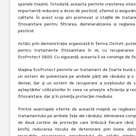
spatele mașinii. Totodată, aceasta permite creșterea vitezei 
importantă reducere a dozei de pesticid, oferind și asigur
calitate. În acest scop am promovat și stațiile de tratar
fitosanitare pentru filtrarea, demineralizarea și reglarea
pesticid.
Astăzi, prin demonstrația organizată în ferma Ostrvit, pute
pentru tratamente fitosanitare în vii, cu recuperarea s
EcoProtect S800. Cu siguranță, aceasta îi va convinge de fe
Maşina EcoProtect permite un tratament de foarte bună cali
un sistem de pulverizare pe ambele părţi ale rândului şi o
derivei, dar şi un sistem de recuperare a surplusului de 
aşteptărilor utilizatorilor în ceea ce priveşte eficienţa şi 
fitosanitare, dar şi în privinţa protecţiei mediului.
Printre avantajele oferite de această maşină se regăsesc
tratamentului pe ambele feţe ale rândului, eliminarea compl
de două cortine de protecţie care îmbracă fiecare rând, 
km/h), reducerea riscului de deteriorare prin lovire, dat
incasabile, recuperarea excedentului de soluţie printr