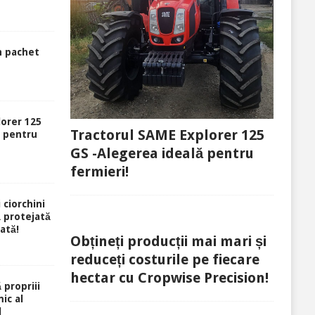
n pachet
lorer 125
Tractorul SAME Explorer 125
ă pentru
GS -Alegerea ideală pentru
fermieri!
 ciorchini
ă protejată
rată!
Obțineți producții mai mari și
reduceți costurile pe fiecare
hectar cu Cropwise Precision!
 propriii
ic al
l