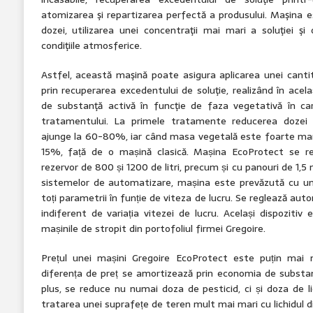
atomizarea şi repartizarea perfectă a produsului. Maşina
dozei, utilizarea unei concentraţii mai mari a soluţiei şi
condiţiile atmosferice.
Astfel, această maşină poate asigura aplicarea unei cant
prin recuperarea excedentului de soluţie, realizând în ac
de substanţă activă în funcţie de faza vegetativă în c
tratamentului. La primele tratamente reducerea dozei 
ajunge la 60-80%, iar când masa vegetală este foarte mar
15%, față de o mașină clasică. Mașina EcoProtect se re
rezervor de 800 și 1200 de litri, precum și cu panouri de 1,5 
sistemelor de automatizare, mașina este prevăzută cu un
toți parametrii în funție de viteza de lucru. Se reglează au
indiferent de variația vitezei de lucru. Același dispozitiv
mașinile de stropit din portofoliul firmei Gregoire.
Prețul unei mașini Gregoire EcoProtect este puțin mai 
diferența de preț se amortizează prin economia de substa
plus, se reduce nu numai doza de pesticid, ci și doza de l
tratarea unei suprafețe de teren mult mai mari cu lichidul di