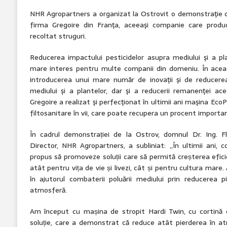
NHR Agropartners a organizat la Ostrovit o demonstraţie c
firma Gregoire din Franţa, aceeaşi companie care prod
recoltat struguri.
Reducerea impactului pesticidelor asupra mediului şi a p
mare interes pentru multe companii din domeniu. În aceas
introducerea unui mare număr de inovaţii şi de reducerea
mediului şi a plantelor, dar şi a reducerii remanenţei ace
Gregoire a realizat şi perfecţionat în ultimii ani maşina 
filtosanitare în vii, care poate recupera un procent important
În cadrul demonstrației de la Ostrov, domnul Dr. Ing. 
Director, NHR Agropartners, a subliniat: „În ultimii ani
propus să promoveze soluții care să permită creșterea efic
atât pentru vița de vie și livezi, cât și pentru cultura mare. A
în ajutorul combaterii poluării mediului prin reducerea pi
atmosferă.
Am început cu mașina de stropit Hardi Twin, cu cortină d
soluție, care a demonstrat că reduce atât pierderea în at