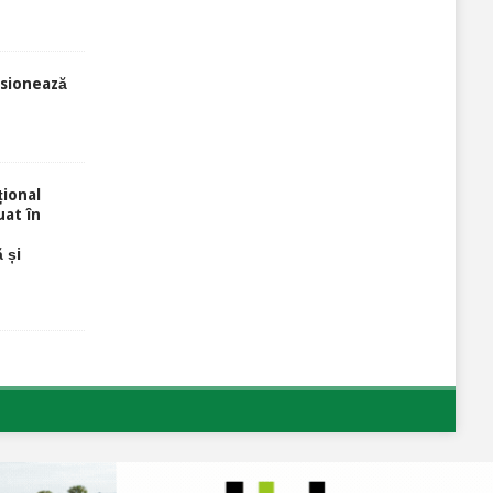
sionează
ional
uat în
 și