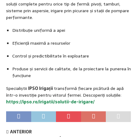
soluții complete pentru orice tip de fermă: pivoți, tamburi,
sisteme prin aspersie, irigare prin picurare și stații de pompare
performante.
Distribuție uniformă a apei
Eficiență maximă a resurselor
Control și predictibilitate în exploatare
Produse și servicii de calitate, de la proiectare la punerea în
funcțiune
Specialiștii
IPSO Irigații
transformă fiecare picătură de apă
într-o investiție pentru viitorul fermei. Descoperiți soluțiile:
https://ipso.ro/irigatii/solutii-de-irigare/
ANTERIOR