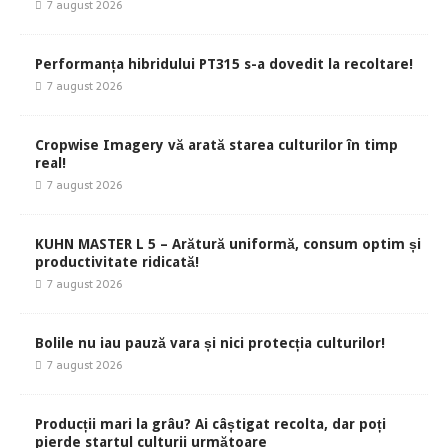
7 august 2026
Performanța hibridului PT315 s-a dovedit la recoltare!
7 august 2026
Cropwise Imagery vă arată starea culturilor în timp
real!
7 august 2026
KUHN MASTER L 5 – Arătură uniformă, consum optim și
productivitate ridicată!
7 august 2026
Bolile nu iau pauză vara și nici protecția culturilor!
7 august 2026
Producții mari la grâu? Ai câștigat recolta, dar poți
pierde startul culturii următoare