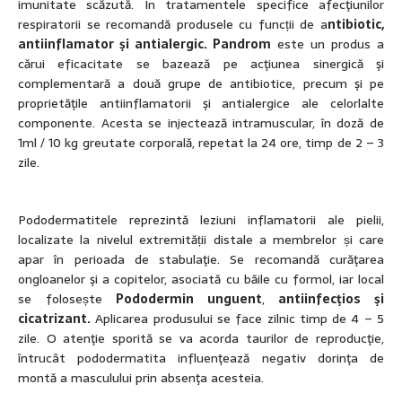
imunitate scăzută. În tratamentele specifice afecţiunilor
respiratorii se recomandă produsele cu funcții de a
ntibiotic,
antiinflamator şi antialergic. Pandrom
este un produs a
cărui eficacitate se bazează pe acţiunea sinergică şi
complementară a două grupe de antibiotice, precum şi pe
proprietăţile antiinflamatorii şi antialergice ale celorlalte
componente. Acesta se injectează intramuscular, în doză de
1ml / 10 kg greutate corporală, repetat la 24 ore, timp de 2 – 3
zile.
Pododermatitele reprezintă leziuni inflamatorii ale pielii,
localizate la nivelul extremității distale a membrelor și care
apar în perioada de stabulaţie. Se recomandă curăţarea
ongloanelor şi a copitelor, asociată cu băile cu formol, iar local
se folosește
Pododermin unguent
,
antiinfecţios şi
cicatrizant.
Aplicarea produsului se face zilnic timp de 4 – 5
zile. O atenţie sporită se va acorda taurilor de reproducţie,
întrucât pododermatita influenţează negativ dorinţa de
montă a masculului prin absenţa acesteia.