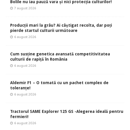
Bolile nu iau pauză vara și nici protecția culturilor!
7 august 2026
Producții mari la grâu? Ai câștigat recolta, dar poți
pierde startul culturii următoare
6 august 2026
Cum susține genetica avansată competitivitatea
culturii de rapiță în România
6 august 2026
Aldemir F1 – O tomată cu un pachet complex de
toleranțe!
6 august 2026
Tractorul SAME Explorer 125 GS -Alegerea ideală pentru
fermieri!
6 august 2026