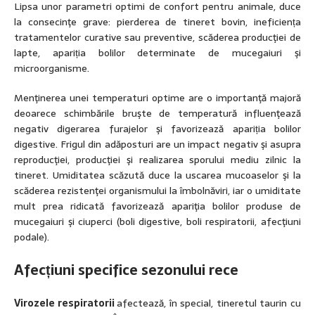
Lipsa unor parametri optimi de confort pentru animale, duce
la consecinţe grave: pierderea de tineret bovin, ineficiența
tratamentelor curative sau preventive, scăderea producţiei de
lapte, apariția bolilor determinate de mucegaiuri şi
microorganisme.
Menţinerea unei temperaturi optime are o importanţă majoră
deoarece schimbările bruşte de temperatură influenţează
negativ digerarea furajelor şi favorizează apariția bolilor
digestive. Frigul din adăposturi are un impact negativ şi asupra
reproducţiei, producţiei şi realizarea sporului mediu zilnic la
tineret. Umiditatea scăzută duce la uscarea mucoaselor şi la
scăderea rezistenţei organismului la îmbolnăviri, iar o umiditate
mult prea ridicată favorizează apariţia bolilor produse de
mucegaiuri şi ciuperci (boli digestive, boli respiratorii, afecţiuni
podale).
Afecțiuni specifice sezonului rece
Virozele respiratorii
afectează, în special, tineretul taurin cu