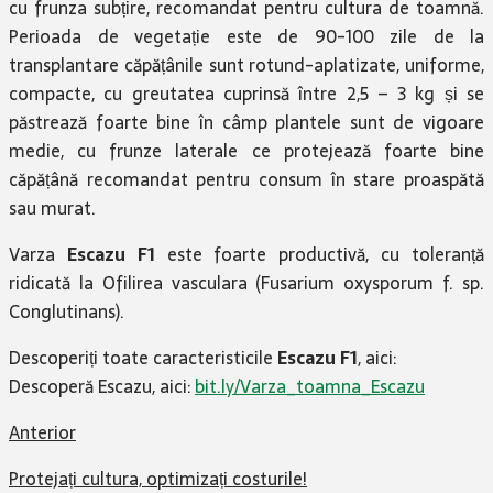
cu frunza subțire, recomandat pentru cultura de toamnă.
Perioada de vegetație este de 90-100 zile de la
transplantare căpățânile sunt rotund-aplatizate, uniforme,
compacte, cu greutatea cuprinsă între 2,5 – 3 kg și se
păstrează foarte bine în câmp plantele sunt de vigoare
medie, cu frunze laterale ce protejează foarte bine
căpățână recomandat pentru consum în stare proaspătă
sau murat.
Varza
Escazu F1
este foarte productivă, cu toleranță
ridicată la Ofilirea vasculara (Fusarium oxysporum f. sp.
Conglutinans).
Descoperiți toate caracteristicile
Escazu F1
, aici:
Descoperă Escazu, aici:
bit.ly/Varza_toamna_Escazu
Anterior
Protejați cultura, optimizați costurile!