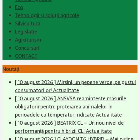
Eco
Tehnologii şi soluţii agricole
Silvicultura
Legislatie
Agroturism
Concursuri
CONTACT
Noutăți
[ 10 august 2026 ]
Mirsini, un pepene verde, pe gustul
consumatorilor!
Actualitate
[ 10 august 2026 ]
ANSVSA reamintește măsurile
obligatorii pentru protejarea animalelor în
perioadele cu temperaturi ridicate
Actualitate
[ 10 august 2026 ]
BEATRIX CL – Un nou nivel de
performanță pentru hibrizii CL!
Actualitate
[ 10 august 2026 ]
CLAYDON T6 HYBRID – Mai puține