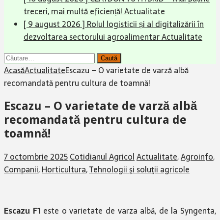
treceri, mai multă eficiență!
Actualitate
[ 9 august 2026 ]
Rolul logisticii și al digitalizării în
dezvoltarea sectorului agroalimentar
Actualitate
Caută
după:
Acasă
Actualitate
Escazu – O varietate de varză albă
recomandată pentru cultura de toamnă!
Escazu – O varietate de varză albă
recomandată pentru cultura de
toamnă!
7 octombrie 2025
Cotidianul Agricol
Actualitate
,
Agroinfo
,
Companii
,
Horticultura
,
Tehnologii şi soluţii agricole
Escazu F1
este o varietate de varza albă, de la Syngenta,