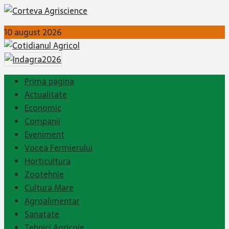
10 august 2026
Prima pagina
Actualitate
Economic
Companii
Eveniment
Vocea Fermierului
Horticultura
Zootehnie
Cultura Mare
Agroalimentar
Sanatate
Tehnici Agricole