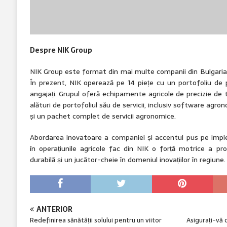
Despre NIK Group
NIK Group este format din mai multe companii din Bulgaria, 
În prezent, NIK operează pe 14 piețe cu un portofoliu de 
angajați. Grupul oferă echipamente agricole de precizie de t
alături de portofoliul său de servicii, inclusiv software agr
și un pachet complet de servicii agronomice.
Abordarea inovatoare a companiei și accentul pus pe implem
în operațiunile agricole fac din NIK o forță motrice a pro
durabilă și un jucător-cheie în domeniul inovațiilor în regiune.
ANTERIOR
Redefinirea sănătății solului pentru un viitor
Asigurați-vă 