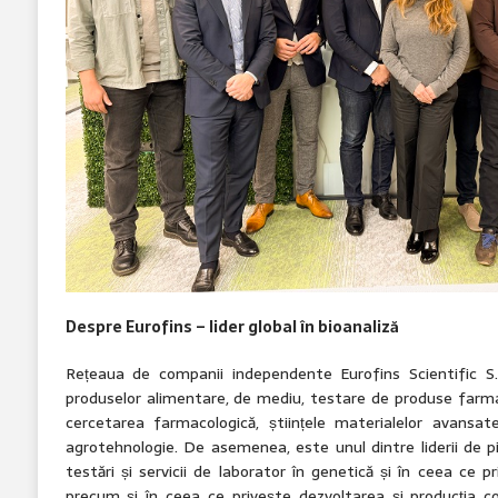
Despre Eurofins – lider global în bioanaliză
Rețeaua de companii independente Eurofins Scientific S.E
produselor alimentare, de mediu, testare de produse farm
cercetarea farmacologică, științele materialelor avansate
agrotehnologie. De asemenea, este unul dintre liderii de p
testări și servicii de laborator în genetică și în ceea ce priv
precum și în ceea ce privește dezvoltarea și producția c