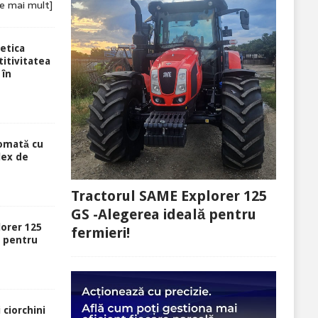
te mai mult]
etica
itivitatea
 în
tomată cu
lex de
Tractorul SAME Explorer 125
GS -Alegerea ideală pentru
lorer 125
fermieri!
ă pentru
 ciorchini