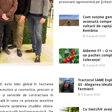
provocare agronomică pe
[citeș
Cum susține gen
avansată compet
culturii de rapiță
România
6 august 2026
Aldemir F1 – O 
un pachet comp
toleranțe!
6 august 2026
Tractorul SAME Exp
. este lider global în testarea
GS -Alegerea ideal
aceutice și cosmetice, precum și
fermieri!
 și serviciile de contractare în
6 august 2026
iață în ceea ce privește anumite
ește sprijinirea studiilor clinice,
Cu Switch® aveți
ontractuală biofarmaceutică. De