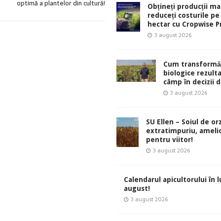
optimă a plantelor din cultură!
Obțineți producții ma
reduceți costurile pe
hectar cu Cropwise Pr
3 august 2026
Cum transformă
biologice rezult
câmp în decizii d
3 august 2026
SU Ellen – Soiul de or
extratimpuriu, ameli
pentru viitor!
3 august 2026
Calendarul apicultorului în 
august!
3 august 2026