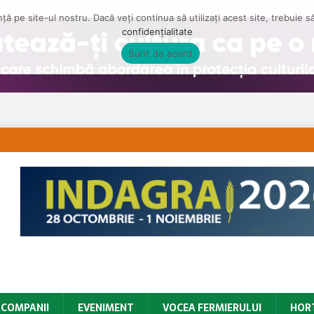
ă pe site-ul nostru. Dacă veți continua să utilizați acest site, trebuie 
confidențialitate
Sunt de acord
COMPANII
EVENIMENT
VOCEA FERMIERULUI
HOR