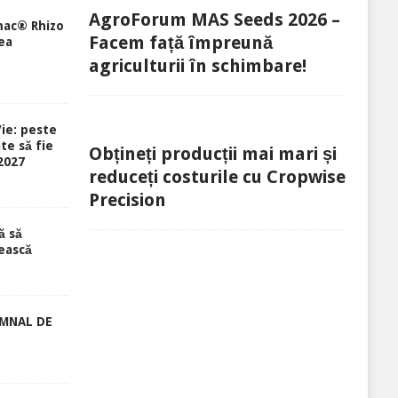
AgroForum MAS Seeds 2026 –
mac® Rhizo
Facem față împreună
ea
agriculturii în schimbare!
ie: peste
te să fie
Obțineți producții mai mari și
-2027
reduceți costurile cu Cropwise
Precision
ă să
ească
EMNAL DE