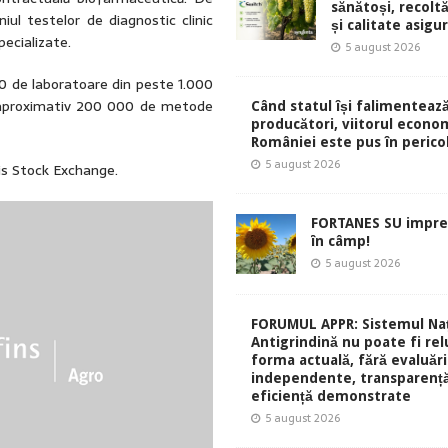
sănătoși, recolt
ul testelor de diagnostic clinic
și calitate asigu
pecializate.
5 august 2026
0 de laboratoare din peste 1.000
de aproximativ 200 000 de metode
Când statul își falimentează
producători, viitorul econom
României este pus în perico
5 august 2026
ris Stock Exchange.
FORTANES SU impre
în câmp!
5 august 2026
FORUMUL APPR: Sistemul Naț
Antigrindină nu poate fi rel
forma actuală, fără evaluări
independente, transparență
eficiență demonstrate
5 august 2026