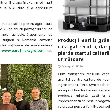
nutrienții și apa într-un mod mult
e la o cultură și o agricultură
unic de soluții pentru agricultura
e 20 de ani cu portofoliul său de
melor agricole. Grupul este, de
 Bulgaria și România, datorită
Producții mari la grâu
riului software de eșantionarea
câștigat recolta, dar 
e:
www.eurofins-agro.com
sau
pierde startul culturii
următoare
6 august 2026
Cum transformi resturile veget
avantaj pentru cultura de toa
ingrasamant lichid Synertech R
an agricol bun lasă în urmă mai 
producție ridicată. Lasă și 
impresionantă de resturi vegetal
valoroasă pentru fertilitatea solu