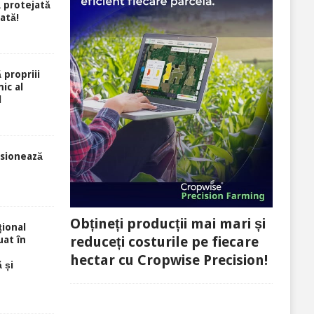
ă protejată
rată!
 propriii
ic al
l
sionează
Obțineți producții mai mari și
ional
reduceți costurile pe fiecare
uat în
hectar cu Cropwise Precision!
 și