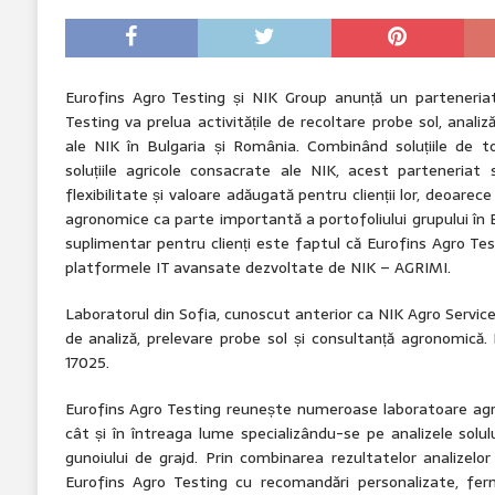
Eurofins Agro Testing și NIK Group anunță un parteneriat
Testing va prelua activitățile de recoltare probe sol, analiz
ale NIK în Bulgaria și România. Combinând soluțiile de t
soluțiile agricole consacrate ale NIK, acest parteneriat
flexibilitate și valoare adăugată pentru clienții lor, deoarec
agronomice ca parte importantă a portofoliului grupului în 
suplimentar pentru clienți este faptul că Eurofins Agro Tes
platformele IT avansate dezvoltate de NIK – AGRIMI.
Laboratorul din Sofia, cunoscut anterior ca NIK Agro Service, 
de analiză, prelevare probe sol și consultanță agronomică.
17025.
Eurofins Agro Testing reunește numeroase laboratoare agric
cât și în întreaga lume specializându-se pe analizele solului
gunoiului de grajd. Prin combinarea rezultatelor analizelo
Eurofins Agro Testing cu recomandări personalizate, ferm