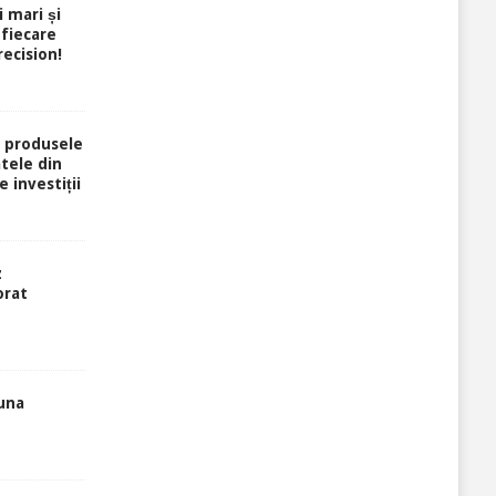
i mari și
 fiecare
ecision!
 produsele
atele din
e investiții
z
orat
luna