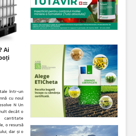
? Ai
poți
ale într-un
mnă cu noul
esolve N Un
mult decât o
o cantitate
e, o resursă
lui, dar și o