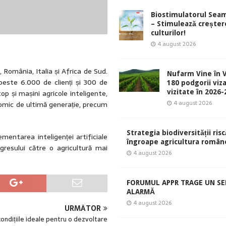
Biostimulatorul Sea
– Stimulează creșter
culturilor!
4 august 2026
România, Italia și Africa de Sud.
Nufarm Vine în V
peste 6.000 de clienți și 300 de
180 podgorii viza
op și mașini agricole inteligente,
vizitate în 2026
4 august 2026
onomic de ultimă generație, precum
Strategia biodiversității risc
entarea inteligenței artificiale
îngroape agricultura român
gresului către o agricultură mai
4 august 2026
FORUMUL APPR TRAGE UN S
ALARMĂ
4 august 2026
URMĂTOR
condițiile ideale pentru o dezvoltare