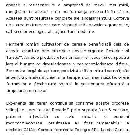
apariție a rezistenței și o amprentă de mediu mai mică,
menținând în același timp performanța excelentă în câmp.
Acestea sunt rezultate concrete ale angajamentului Corteva
de a crea instrumente care răspund atât nevoilor agronomice,
cât și celor ecologice ale agriculturii moderne.
Fermierii români cultivatori de cereale beneficiază deja de
aceste avantaje prin erbicidele postemergente Rexade™ și
Tarzec™. Ambele produse oferă un control robust și cu spectru
larg al buruienilor dicotiledonate și monocotiledonate dificile.
Fereastra largă de aplicare, potrivită atât pentru toamnă, cât
și pentru primăvară, chiar și la temperaturi mai scăzute, oferă
fermierilor o flexibilitate sporită în gestionarea eficientă a
timpului și resurselor.
Experiența din teren continuă să confirme aceste progrese
științifice. „Am testat Rexade™ pe o suprafață de 3 hectare,
puternic infestată cu ovăz sălbatic și buruieni
monocotiledonate. Rezultatele au fost remarcabile,” a
declarat Cătălin Corbea, fermier la Totagro SRL, județul Giurgiu.