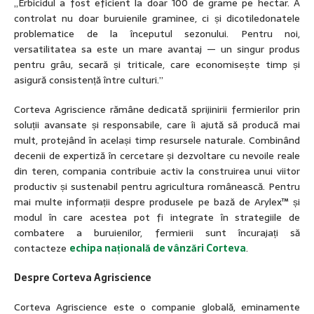
„Erbicidul a fost eficient la doar 100 de grame pe hectar. A
controlat nu doar buruienile graminee, ci și dicotiledonatele
problematice de la începutul sezonului. Pentru noi,
versatilitatea sa este un mare avantaj — un singur produs
pentru grâu, secară și triticale, care economisește timp și
asigură consistență între culturi.”
Corteva Agriscience rămâne dedicată sprijinirii fermierilor prin
soluții avansate și responsabile, care îi ajută să producă mai
mult, protejând în același timp resursele naturale. Combinând
decenii de expertiză în cercetare și dezvoltare cu nevoile reale
din teren, compania contribuie activ la construirea unui viitor
productiv și sustenabil pentru agricultura românească. Pentru
mai multe informații despre produsele pe bază de Arylex™ și
modul în care acestea pot fi integrate în strategiile de
combatere a buruienilor, fermierii sunt încurajați să
contacteze
echipa națională de vânzări Corteva
.
Despre Corteva Agriscience
Corteva Agriscience este o companie globală, eminamente