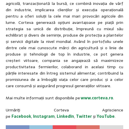
agricolă, tranzacționată la bursă, ce combină inovația de vârf
din industrie, implicarea clienților și execuția operațională
pentru a oferi soluții la cele mai mari provocări agricole din
lume. Corteva generează opțiuni avantajoase pe piață prin
strategia sa unică de distribuție, împreună cu mixul său
echilibrat și divers de semințe, produse de protecția a plantelor
și servicii digitale la nivel mondial. Având în portofoliu unele
dintre cele mai cunoscute mărci din agricultură și o linie de
produse și tehnologii de top în industrie, ce pot genera
creșteri viitoare, compania se angajează să maximizeze
productivitatea fermierilor, colaborand in acelasi timp cu
părțile interesate din întreg sistemul alimentar, contribuind la
promisiunea de a îmbogăți viața celor care produc și a celor
care consumă și asigurând progresul generațiilor viitoare.
Mai multe informații sunt disponibile pe
www.corteva.ro
.
Urmăriţi Corteva Agriscience
pe
Facebook
,
Instagram
,
LinkedIn
,
Twitter
şi
YouTube
.