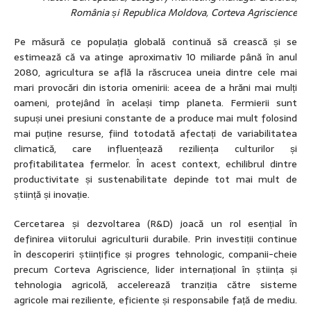
România și Republica Moldova, Corteva Agriscience
Pe măsură ce populația globală continuă să crească și se
estimează că va atinge aproximativ 10 miliarde până în anul
2080, agricultura se află la răscrucea uneia dintre cele mai
mari provocări din istoria omenirii: aceea de a hrăni mai mulți
oameni, protejând în același timp planeta. Fermierii sunt
supuși unei presiuni constante de a produce mai mult folosind
mai puține resurse, fiind totodată afectați de variabilitatea
climatică, care influențează reziliența culturilor și
profitabilitatea fermelor. În acest context, echilibrul dintre
productivitate și sustenabilitate depinde tot mai mult de
știință și inovație.
Cercetarea și dezvoltarea (R&D) joacă un rol esențial în
definirea viitorului agriculturii durabile. Prin investiții continue
în descoperiri științifice și progres tehnologic, companii-cheie
precum Corteva Agriscience, lider internațional în știința și
tehnologia agricolă, accelerează tranziția către sisteme
agricole mai reziliente, eficiente și responsabile față de mediu.