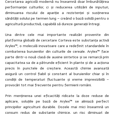
Cercetarea agricolă modernă nu înseamnă doar îmbunătățirea
performanței culturilor, ci și reducerea utilizării de inputuri,
diminuarea riscului de apariție a rezistenței și susținerea
sănătății solului pe termen lung – creând o bază solidă pentru o
agricultură productivă, capabilă să dureze generații întregi.
Una dintre cele mai importante realizări provenite din
platforma globală de cercetare Corteva este substanța activă
Arylex™, o moleculă inovatoare care a redefinit standardele în
combaterea buruienilor din culturile de cereale. Arylex™ face
parte dintr-o nouă clasă de auxine sintetice și se remarcă prin
capacitatea sa de a pătrunde eficient în plante și de a acționa
precis în punctele de creștere. Această chimie avansată
asigură un control fiabil și constant al buruienilor chiar și în
condiții de temperaturi fluctuante și vreme imprevizibilă –
provocări tot mai frecvente pentru fermierii români.
Prin menținerea unei eficacități ridicate la doze reduse de
aplicare, soluțiile pe bază de Arylex™ se aliniază perfect
principiilor agriculturii durabile. Dozele mai mici înseamnă un
consum redus de substanțe chimice, un risc diminuat de