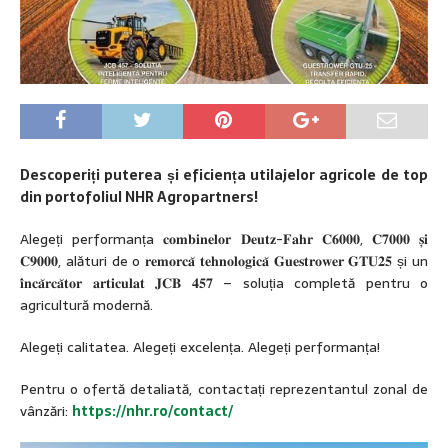
Descoperiți puterea și eficiența utilajelor agricole de top
din portofoliul NHR Agropartners!
Alegeți performanța 𝐜𝐨𝐦𝐛𝐢𝐧𝐞𝐥𝐨𝐫 𝐃𝐞𝐮𝐭𝐳-𝐅𝐚𝐡𝐫 𝐂𝟔𝟎𝟎𝟎, 𝐂𝟕𝟎𝟎𝟎 𝐬̦𝐢
𝐂𝟗𝟎𝟎𝟎, alături de o 𝐫𝐞𝐦𝐨𝐫𝐜𝐚̆ 𝐭𝐞𝐡𝐧𝐨𝐥𝐨𝐠𝐢𝐜𝐚̆ 𝐆𝐮𝐞𝐬𝐭𝐫𝐨𝐰𝐞𝐫 𝐆𝐓𝐔𝟐𝟓 și un
𝐢̂𝐧𝐜𝐚̆𝐫𝐜𝐚̆𝐭𝐨𝐫 𝐚𝐫𝐭𝐢𝐜𝐮𝐥𝐚𝐭 𝐉𝐂𝐁 𝟒𝟓𝟕 – soluția completă pentru o
agricultură modernă.
Alegeți calitatea. Alegeți excelența. Alegeți performanța!
Pentru o ofertă detaliată, contactați reprezentantul zonal de
vânzări:
https://nhr.ro/contact/