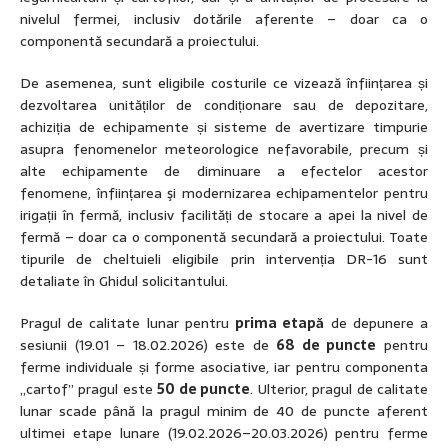
nivelul fermei, inclusiv dotările aferente – doar ca o
componentă secundară a proiectului.
De asemenea, sunt eligibile costurile ce vizează înființarea și
dezvoltarea unităților de condiționare sau de depozitare,
achiziția de echipamente și sisteme de avertizare timpurie
asupra fenomenelor meteorologice nefavorabile, precum și
alte echipamente de diminuare a efectelor acestor
fenomene, înființarea şi modernizarea echipamentelor pentru
irigații în fermă, inclusiv facilități de stocare a apei la nivel de
fermă – doar ca o componentă secundară a proiectului. Toate
tipurile de cheltuieli eligibile prin intervenția DR-16 sunt
detaliate în Ghidul solicitantului.
Pragul de calitate lunar pentru
prima etapă
de depunere a
sesiunii (19.01 – 18.02.2026) este de
68 de puncte
pentru
ferme individuale și forme asociative, iar pentru componenta
„cartof” pragul este
50 de puncte
. Ulterior, pragul de calitate
lunar scade până la pragul minim de 40 de puncte aferent
ultimei etape lunare (19.02.2026–20.03.2026)
pentru ferme