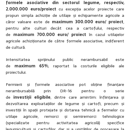
formele asociative din sectorul legume, respectiv,
2.000.000 euro/proiect
cu
excepția acelor proiecte care
propun simpla achiziție de utilaje și echipamente agricole a
căror valoare este de
maximum 300.000 euro/ proiect
,
pentru alte culturi decât cea a cartofului, respectiv
de
maximum 700.000 euro/ proiect
în cazul utilajelor
agricole achiziționate de către formele asociative, indiferent
de cultură.
Intensitatea sprijinului public nerambursabil este
de
maximum 65%
, raportat la costurile eligibile ale
proiectului.
Fermierii și formele asociative pot obține finanțare
nerambursabilă prin DR-16 pentru o serie
de
investiții
eligibile
, dintre care amintim: înființarea și
dezvoltarea exploatațiilor de legume și cartofi, precum și
investiții în spații protejate și dotarea tehnică a fermelor cu
utilaje agricole, remorci și semiremorci tehnologice
(specializate pentru activitatea agricolă) specifice
legumiculturii și cartofilor, dar și a unităților de procesare la