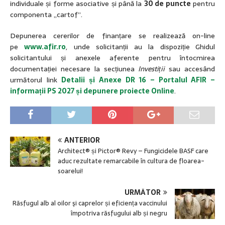
individuale și forme asociative și până la
30 de puncte
pentru
componenta „cartof”.
Depunerea cererilor de finanțare se realizează on-line
pe
www.afir.ro
, unde solicitanții au la dispoziție
Ghidul
solicitantului și anexele aferente pentru întocmirea
documentației necesare la secțiunea
Investiții
sau accesând
următorul link
Detalii și Anexe DR 16 – Portalul AFIR –
informații PS 2027 și depunere proiecte Online
.
ANTERIOR
Architect® și Pictor® Revy – Fungicidele BASF care
aduc rezultate remarcabile în cultura de floarea-
soarelui!
URMĂTOR
Răsfugul alb al oilor şi caprelor și eficiența vaccinului
împotriva răsfugului alb și negru