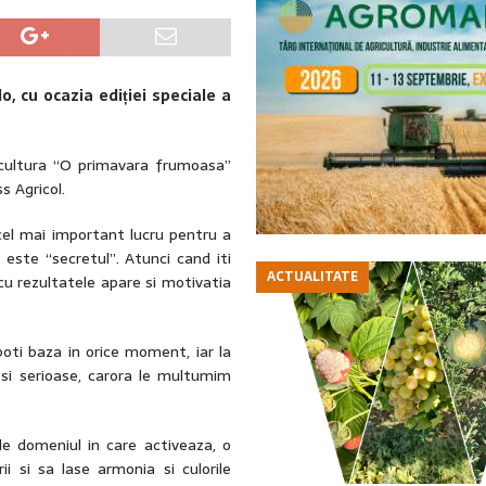
, cu ocazia ediției speciale a
icultura “O primavara frumoasa”
s Agricol.
, cel mai important lucru pentru a
este “secretul”. Atunci cand iti
ACTUALITATE
 cu rezultatele apare si motivatia
oti baza in orice moment, iar la
si serioase, carora le multumim
de domeniul in care activeaza, o
ii si sa lase armonia si culorile