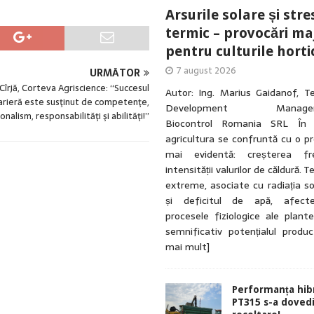
Arsurile solare și stre
termic – provocări ma
pentru culturile horti
7 august 2026
URMĂTOR
Cîrjă, Corteva Agriscience: “Succesul
Autor: Ing. Marius Gaidanof, T
carieră este susţinut de competenţe,
Development ManagerA
nalism, responsabilităţi şi abilităţi!”
Biocontrol Romania SRL În u
agricultura se confruntă cu o p
mai evidentă: creșterea fre
intensității valurilor de căldură. 
extreme, asociate cu radiația so
și deficitul de apă, afecte
procesele fiziologice ale plante
semnificativ potențialul produ
mai mult]
Performanța hibr
PT315 s-a dovedi