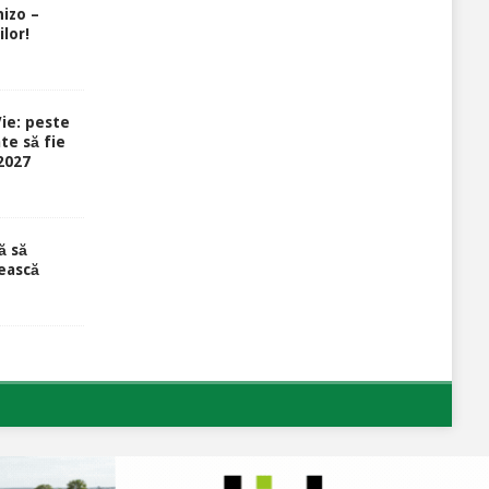
izo –
lor!
ie: peste
te să fie
-2027
ă să
ească