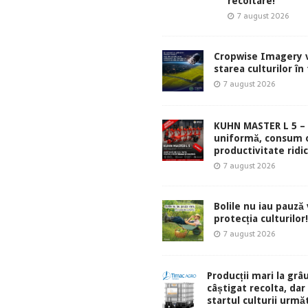
recoltare!
7 august 2026
Cropwise Imagery v
starea culturilor în
7 august 2026
KUHN MASTER L 5 – 
uniformă, consum 
productivitate ridic
7 august 2026
Bolile nu iau pauză v
protecția culturilor!
7 august 2026
Producții mari la grâu
câștigat recolta, dar
startul culturii urmă