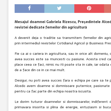
Mesajul doamnei Gabriela Rizescu, Președintele Alcedo
revistei dedicate femeilor din agricultură
A devenit deja o traditie sa transmitem femeilor din agr
prin intermediul revistelor Cotidianul Agricol și Business Pres
Fie ca ai o cariera in agricultura, sau in orice alt domeniu
avea succes este sa muncesti cu pasiune. Acesta cred ca 
place ceea ce faci, nimic nu iti poate sta in cale, iar odata
de a face din ce in ce mai mult.
Desigur, nu poti avea succes fara o echipa pe care sa te p
Alcedo avem doamne si domnisoare puternice, pasionate 
pentru ca fac parte din echipa noastra iscusita.
Le dorim tuturor doamnelor si domnisoarelor, indiferent 
primavara insorita si plina de energie, entuziasm si bucur