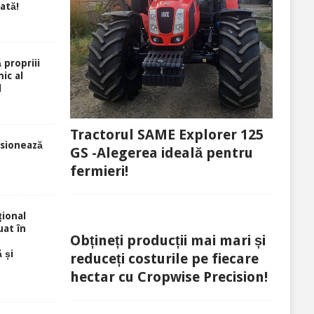
rată!
 propriii
ic al
l
Tractorul SAME Explorer 125
sionează
GS -Alegerea ideală pentru
fermieri!
ional
uat în
Obțineți producții mai mari și
 și
reduceți costurile pe fiecare
hectar cu Cropwise Precision!