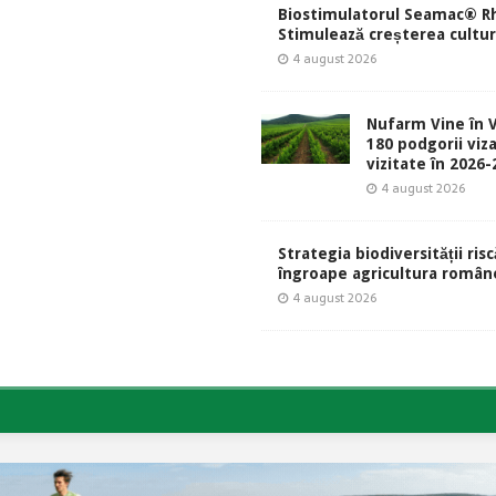
Biostimulatorul Seamac® Rh
Stimulează creșterea culturi
4 august 2026
Nufarm Vine în V
180 podgorii viza
vizitate în 2026
4 august 2026
Strategia biodiversității risc
îngroape agricultura român
4 august 2026