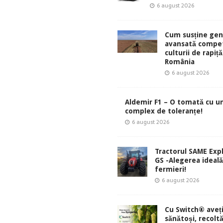
6 august 2026
Cum susține gen
avansată compet
culturii de rapiță
România
6 august 2026
Aldemir F1 – O tomată cu u
complex de toleranțe!
6 august 2026
Tractorul SAME Exp
GS -Alegerea ideal
fermieri!
6 august 2026
Cu Switch® aveți
sănătoși, recolt