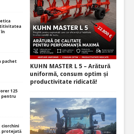
etica
itivitatea
 în
n pachet
KUHN MASTER L 5 – Arătură
uniformă, consum optim și
productivitate ridicată!
lorer 125
ă pentru
 ciorchini
ă protejată