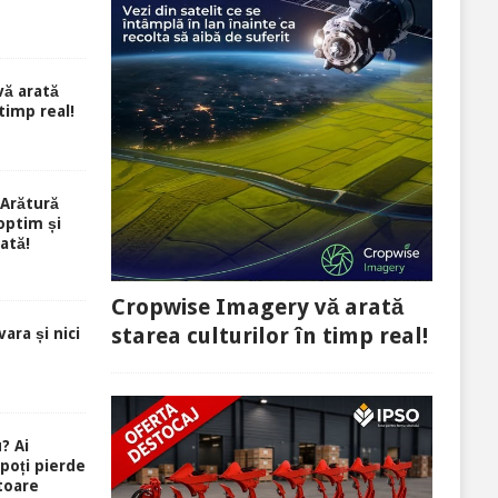
ă arată
 timp real!
Arătură
optim și
ată!
Cropwise Imagery vă arată
starea culturilor în timp real!
ara și nici
? Ai
 poți pierde
toare