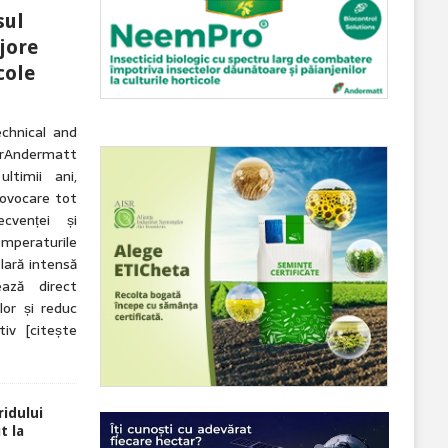
sul
jore
cole
echnical and
ndermatt
ltimii ani,
rovocare tot
cvenței și
Temperaturile
lară intensă
ază direct
lor și reduc
ctiv
[citește
idului
t la