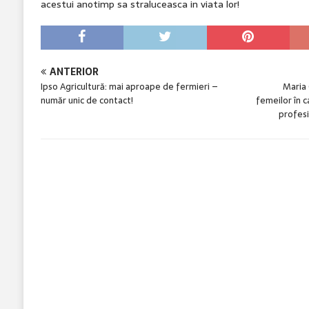
acestui anotimp sa straluceasca in viata lor!
ANTERIOR
Ipso Agricultură: mai aproape de fermieri –
Maria 
număr unic de contact!
femeilor în 
profesio