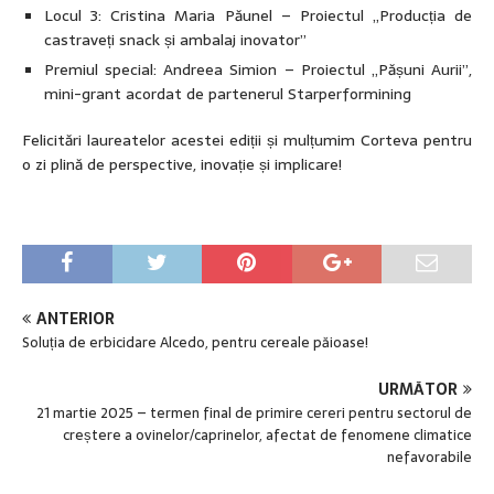
Locul 3: Cristina Maria Păunel – Proiectul „Producția de
castraveți snack și ambalaj inovator”
Premiul special: Andreea Simion – Proiectul „Pășuni Aurii”,
mini-grant acordat de partenerul Starperformining
Felicitări laureatelor acestei ediții și mulțumim Corteva pentru
o zi plină de perspective, inovație și implicare!
ANTERIOR
Soluția de erbicidare Alcedo, pentru cereale păioase!
URMĂTOR
21 martie 2025 – termen final de primire cereri pentru sectorul de
creștere a ovinelor/caprinelor, afectat de fenomene climatice
nefavorabile