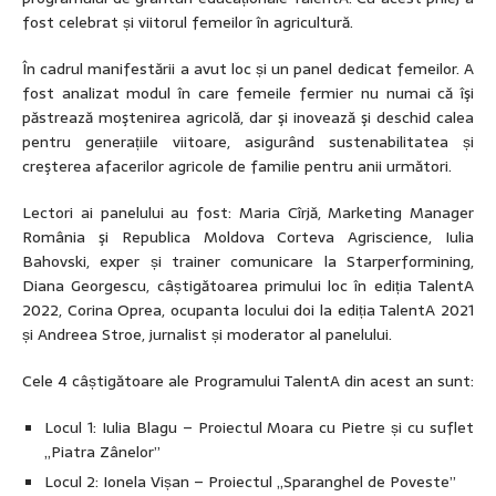
fost celebrat și viitorul femeilor în agricultură.
În cadrul manifestării a avut loc și un panel dedicat femeilor. A
fost analizat modul în care femeile fermier nu numai că îşi
păstrează moştenirea agricolă, dar şi inovează şi deschid calea
pentru generațiile viitoare, asigurând sustenabilitatea și
creşterea afacerilor agricole de familie pentru anii următori.
Lectori ai panelului au fost: Maria Cîrjă, Marketing Manager
România şi Republica Moldova Corteva Agriscience, Iulia
Bahovski, exper și trainer comunicare la Starperformining,
Diana Georgescu, câștigătoarea primului loc în ediția TalentA
2022, Corina Oprea, ocupanta locului doi la ediția TalentA 2021
și Andreea Stroe, jurnalist și moderator al panelului.
Cele 4 câștigătoare ale Programului TalentA din acest an sunt:
Locul 1: Iulia Blagu – Proiectul Moara cu Pietre și cu suflet
„Piatra Zânelor”
Locul 2: Ionela Vișan – Proiectul „Sparanghel de Poveste”