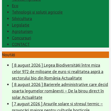
Eco
Tehnologii şi soluţii agricole
Silvicultura
Legislatie
Agroturism
Concursuri
CONTACT
Noutăți
[ 8 august 2026 ]
Legea Biodiversității între miza
celor 972 de milioane de euro și realitatea aspră a
sectorului bio din România
Actualitate
[ 8 august 2026 ]
Barierele administrative care decid
soarta legumelor românești – De la birou direct în
solar
Actualitate
[ 7 august 2026 ]
Arsurile solare și stresul termic –
provocări majore pentru culturile horticole