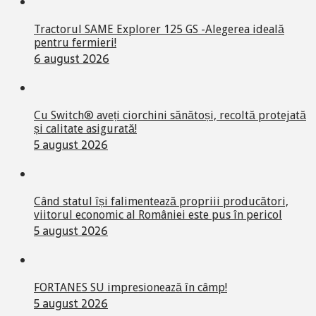
Tractorul SAME Explorer 125 GS -Alegerea ideală
pentru fermieri!
6 august 2026
Cu Switch® aveți ciorchini sănătoși, recoltă protejată
și calitate asigurată!
5 august 2026
Când statul își falimentează propriii producători,
viitorul economic al României este pus în pericol
5 august 2026
FORTANES SU impresionează în câmp!
5 august 2026