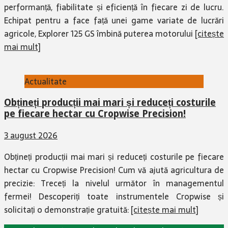
performanță, fiabilitate și eficiență în fiecare zi de lucru.
Echipat pentru a face față unei game variate de lucrări
agricole, Explorer 125 GS îmbină puterea motorului
[citește
mai mult]
Actualitate
Obțineți producții mai mari și reduceți costurile
pe fiecare hectar cu Cropwise Precision!
3 august 2026
Obțineți producții mai mari și reduceți costurile pe fiecare
hectar cu Cropwise Precision! Cum vă ajută agricultura de
precizie: Treceți la nivelul următor în managementul
fermei! Descoperiți toate instrumentele Cropwise și
solicitați o demonstrație gratuită:
[citește mai mult]