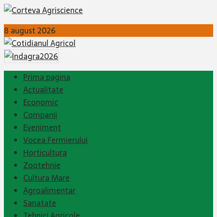
8 august 2026
Prima pagina
Actualitate
Economic
Companii
Eveniment
Vocea Fermierului
Horticultura
Zootehnie
Cultura Mare
Agroalimentar
Sanatate
Tehnici Agricole