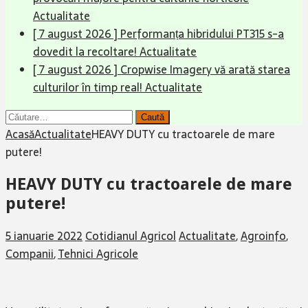
Actualitate
[ 7 august 2026 ]
Performanța hibridului PT315 s-a
dovedit la recoltare!
Actualitate
[ 7 august 2026 ]
Cropwise Imagery vă arată starea
culturilor în timp real!
Actualitate
Caută
după:
Acasă
Actualitate
HEAVY DUTY cu tractoarele de mare
putere!
HEAVY DUTY cu tractoarele de mare
putere!
5 ianuarie 2022
Cotidianul Agricol
Actualitate
,
Agroinfo
,
Companii
,
Tehnici Agricole