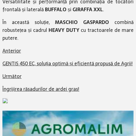
Versatilitate și performanță prin combinația de tocători
frontală și laterală
BUFFALO
și
GIRAFFA XXL
.
În această soluție,
MASCHIO
GASPARDO
combină
robustețea și cadrul
HEAVY DUTY
cu tractoarele de mare
putere.
Anterior
GENTIS 450 EC, soluția optimă și eficientă propusă de Agrii!
Următor
Îngrijirea răsadurilor de ardei gras!