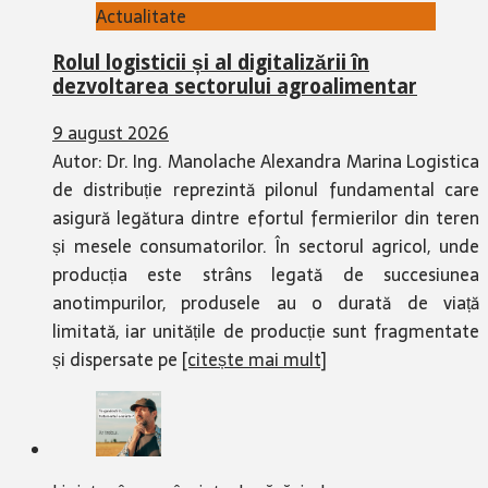
Actualitate
Rolul logisticii și al digitalizării în
dezvoltarea sectorului agroalimentar
9 august 2026
Autor: Dr. Ing. Manolache Alexandra Marina Logistica
de distribuție reprezintă pilonul fundamental care
asigură legătura dintre efortul fermierilor din teren
și mesele consumatorilor. În sectorul agricol, unde
producția este strâns legată de succesiunea
anotimpurilor, produsele au o durată de viață
limitată, iar unitățile de producție sunt fragmentate
și dispersate pe
[citește mai mult]