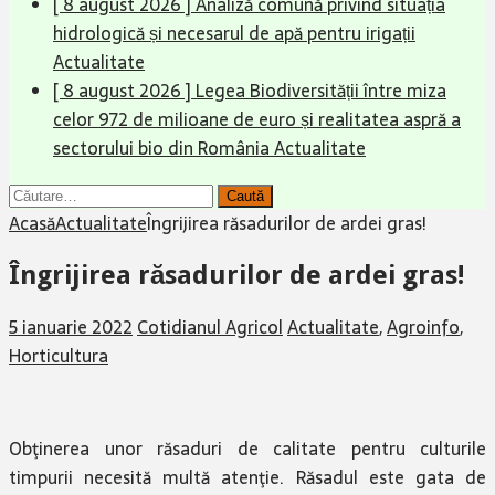
[ 8 august 2026 ]
Analiză comună privind situația
hidrologică și necesarul de apă pentru irigații
Actualitate
[ 8 august 2026 ]
Legea Biodiversității între miza
celor 972 de milioane de euro și realitatea aspră a
sectorului bio din România
Actualitate
Caută
după:
Acasă
Actualitate
Îngrijirea răsadurilor de ardei gras!
Îngrijirea răsadurilor de ardei gras!
5 ianuarie 2022
Cotidianul Agricol
Actualitate
,
Agroinfo
,
Horticultura
Obţinerea unor răsaduri de calitate pentru culturile
timpurii necesită multă atenţie. Răsadul este gata de