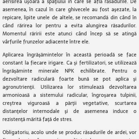
aerisirea uşoară a spaţiului în care se află răsadurile. De
asemenea, în cazul în care ghivecele au fost aşezate, la
repicare, lipite unele de altele, se recomandă din când în
când rărirea lor pentru a evita alungirea răsadurilor.
Momentul răririi este atunci când încep să se atingă
vârfurile frunzelor adiacente între ele.
Aplicarea îngrăşămintelor în această perioadă se face
constant la fiecare irigare. Ca şi fertilizatori, se utilizează
îngrăşăminte minerale NPK echilibrate. Pentru o
dezvoltare radiculară foarte bună se pot aplica şi
agronutrienţii. Utilizarea lor stimulează dezvoltarea
armonioasă a sistemului radicular, îngroşarea tulpinii,
creştrea viguroasă a părţii vegetative, scurtarea
distanţelor internodale şi de asemenea induce o
rezistenţă mărită faţă de stres.
Obligatoriu, acolo unde se produc răsadurile de ardei, vor