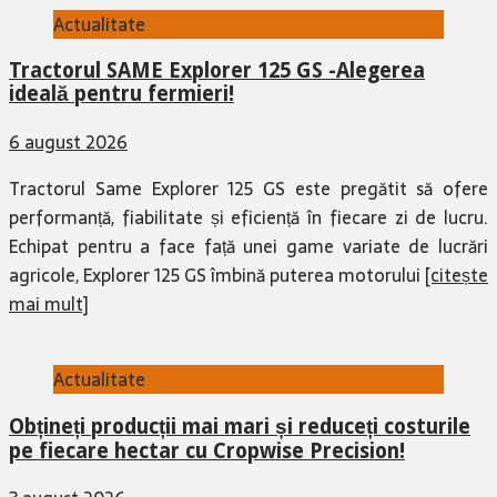
Actualitate
Tractorul SAME Explorer 125 GS -Alegerea
ideală pentru fermieri!
6 august 2026
Tractorul Same Explorer 125 GS este pregătit să ofere
performanță, fiabilitate și eficiență în fiecare zi de lucru.
Echipat pentru a face față unei game variate de lucrări
agricole, Explorer 125 GS îmbină puterea motorului
[citește
mai mult]
Actualitate
Obțineți producții mai mari și reduceți costurile
pe fiecare hectar cu Cropwise Precision!