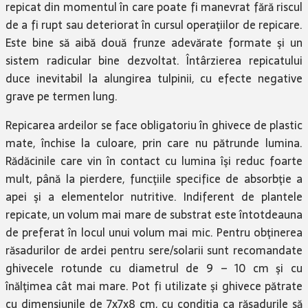
repicat din momentul în care poate fi manevrat fără riscul
de a fi rupt sau deteriorat în cursul operaţiilor de repicare.
Este bine să aibă două frunze adevărate formate şi un
sistem radicular bine dezvoltat. Întârzierea repicatului
duce inevitabil la alungirea tulpinii, cu efecte negative
grave pe termen lung.
Repicarea ardeilor se face obligatoriu în ghivece de plastic
mate, închise la culoare, prin care nu pătrunde lumina.
Rădăcinile care vin în contact cu lumina îşi reduc foarte
mult, până la pierdere, funcţiile specifice de absorbţie a
apei şi a elementelor nutritive. Indiferent de plantele
repicate, un volum mai mare de substrat este întotdeauna
de preferat în locul unui volum mai mic. Pentru obţinerea
răsadurilor de ardei pentru sere/solarii sunt recomandate
ghivecele rotunde cu diametrul de 9 – 10 cm şi cu
înălţimea cât mai mare. Pot fi utilizate şi ghivece pătrate
cu dimensiunile de 7x7x8 cm, cu condiţia ca răsadurile să