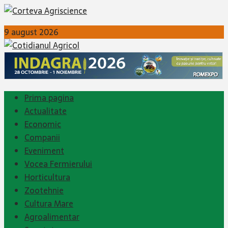
9 august 2026
Prima pagina
Actualitate
Economic
Companii
Eveniment
Vocea Fermierului
Horticultura
Zootehnie
Cultura Mare
Agroalimentar