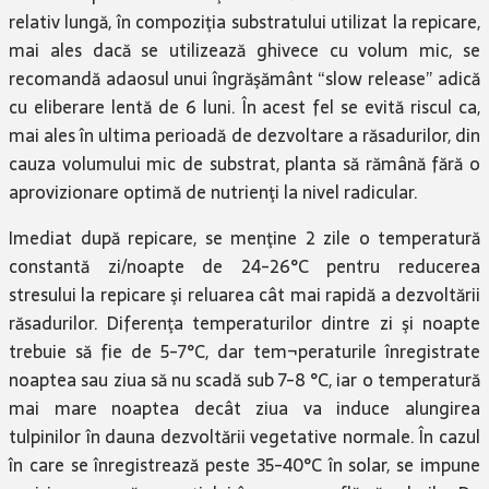
relativ lungă, în compoziţia substratului utilizat la repicare,
mai ales dacă se utilizează ghivece cu volum mic, se
recomandă adaosul unui îngrăşământ “slow release” adică
cu eliberare lentă de 6 luni. În acest fel se evită riscul ca,
mai ales în ultima perioadă de dezvoltare a răsadurilor, din
cauza volumului mic de substrat, planta să rămână fără o
aprovizionare optimă de nutrienţi la nivel radicular.
Imediat după repicare, se menţine 2 zile o temperatură
constantă zi/noapte de 24-26°C pentru reducerea
stresului la repicare şi reluarea cât mai rapidă a dezvoltării
răsadurilor. Diferenţa temperaturilor dintre zi şi noapte
trebuie să fie de 5-7°C, dar tem¬peraturile înregistrate
noaptea sau ziua să nu scadă sub 7-8 °C, iar o temperatură
mai mare noaptea decât ziua va induce alungirea
tulpinilor în dauna dezvoltării vegetative normale. În cazul
în care se înregistrează peste 35-40°C în solar, se impune