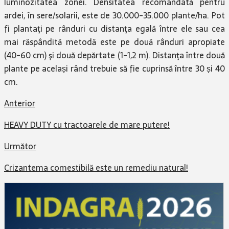
luminozitatea zonei. Densitatea recomandată pentru
ardei, în sere/solarii, este de 30.000-35.000 plante/ha. Pot
fi plantaţi pe rânduri cu distanţa egală între ele sau cea
mai răspândită metodă este pe două rânduri apropiate
(40-60 cm) şi două depărtate (1-1,2 m). Distanţa între două
plante pe același rând trebuie să fie cuprinsă între 30 și 40
cm.
Anterior
HEAVY DUTY cu tractoarele de mare putere!
Următor
Crizantema comestibilă este un remediu natural!