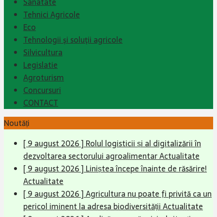
Sanatate
Tehnici Agricole
Eco
Tehnologii şi soluţii agricole
Silvicultura
Legislatie
Agroturism
Concursuri
CONTACT
Noutăți
[ 9 august 2026 ]
Rolul logisticii și al digitalizării în
dezvoltarea sectorului agroalimentar
Actualitate
[ 9 august 2026 ]
Liniștea începe înainte de răsărire!
Actualitate
[ 9 august 2026 ]
Agricultura nu poate fi privită ca un
pericol iminent la adresa biodiversității
Actualitate