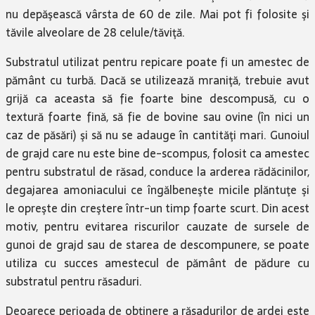
nu depăşească vârsta de 60 de zile. Mai pot fi folosite şi
tăvile alveolare de 28 celule/tăviţă.
Substratul utilizat pentru repicare poate fi un amestec de
pământ cu turbă. Dacă se utilizează mraniţă, trebuie avut
grijă ca aceasta să fie foarte bine descompusă, cu o
textură foarte fină, să fie de bovine sau ovine (în nici un
caz de păsări) şi să nu se adauge în cantităţi mari. Gunoiul
de grajd care nu este bine de-scompus, folosit ca amestec
pentru substratul de răsad, conduce la arderea rădăcinilor,
degajarea amoniacului ce îngălbeneşte micile plăntuţe şi
le opreşte din creştere într-un timp foarte scurt. Din acest
motiv, pentru evitarea riscurilor cauzate de sursele de
gunoi de grajd sau de starea de descompunere, se poate
utiliza cu succes amestecul de pământ de pădure cu
substratul pentru răsaduri.
Deoarece perioada de obţinere a răsadurilor de ardei este