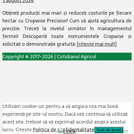
3 august 2026
Obțineți producții mai mari și reduceți costurile pe fiecare
hectar cu Cropwise Precision! Cum vă ajută agricultura de
precizie: Treceți la nivelul următor în managementul
fermei! Descoperiți toate instrumentele Cropwise și
solicitați o demonstrație gratuită:
[citește mai mult]
Copyright © 2017-2026 | Cotidianul Agricol
Utilizăm cookie-uri pentru a vă asigura cea mai bună
experiență pe site-ul nostru. Dacă veți continua să utilizați
acest site, trebuie să vă exprimați acordul asupra acestui
lucru. Citește
Politica de confidențialitate
Sunt de acord