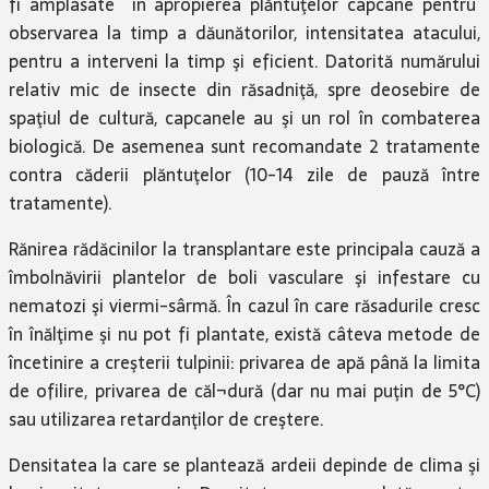
fi amplasate în apropierea plăntuţelor capcane pentru
observarea la timp a dăunătorilor, intensitatea atacului,
pentru a interveni la timp şi eficient. Datorită numărului
relativ mic de insecte din răsadniţă, spre deosebire de
spaţiul de cultură, capcanele au şi un rol în combaterea
biologică. De asemenea sunt recomandate 2 tratamente
contra căderii plăntuţelor (10-14 zile de pauză între
tratamente).
Rănirea rădăcinilor la transplantare este principala cauză a
îmbolnăvirii plantelor de boli vasculare şi infestare cu
nematozi şi viermi-sârmă. În cazul în care răsadurile cresc
în înălţime şi nu pot fi plantate, există câteva metode de
încetinire a creşterii tulpinii: privarea de apă până la limita
de ofilire, privarea de căl¬dură (dar nu mai puţin de 5°C)
sau utilizarea retardanţilor de creştere.
Densitatea la care se plantează ardeii depinde de clima şi