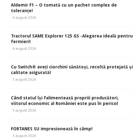
Aldemir F1 – O tomată cu un pachet complex de
toleranțe!
6 august 2026
Tractorul SAME Explorer 125 GS -Alegerea ideală pentru
fermieri!
6 august 2026
Cu Switch® aveți ciorchini sănătoși, recoltă protejată și
calitate asigurată!
5 august 2026
Când statul își falimentează propriii producători,
viitorul economic al României este pus în pericol
5 august 2026
FORTANES SU impresionează în câmp!
5 august 2026