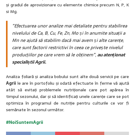
și gradul de aprovizionare cu elemente chimice precum N, P, K
si Mg.
”Efectuarea unor analize mai detaliate pentru stabilirea
nivelului de Ca, B, Cu, Fe, Zn, Mo și în anumite situații a
Mn ne ajută să stabilim dacă mai avem și alte carențe,
care sunt factorii restrictivi în ceea ce privește nivelul
producțiilor pe care vrem să le obținem”,
au atenționat
specialiștii Agrii.
Analiza foliară și analiza bobului sunt alte două servicii pe care
Agrii
le are în portofoliu și odată efectuate în ferme vă ajută
atât să evitați problemele nutriționale care pot apărea în
timpul sezonului, dar și să identificați unele carențe care se pot
optimiza în programul de nutriție pentru culturile ce vor fi
semănate în sezonul următor.
#N
oiSuntemAgrii