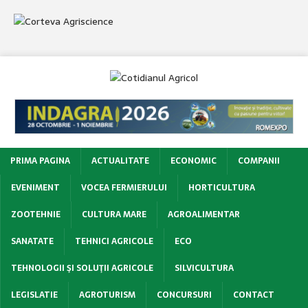
PRIMA PAGINA
ACTUALITATE
ECONOMIC
COMPANII
EVENIMENT
VOCEA FERMIERULUI
HORTICULTURA
ZOOTEHNIE
CULTURA MARE
AGROALIMENTAR
SANATATE
TEHNICI AGRICOLE
ECO
TEHNOLOGII ŞI SOLUŢII AGRICOLE
SILVICULTURA
LEGISLATIE
AGROTURISM
CONCURSURI
CONTACT