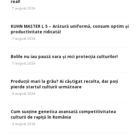
real!
7 august 2026
KUHN MASTER L 5 – Arătură uniformă, consum optim și
productivitate ridicată!
7 august 2026
Bolile nu iau pauză vara și nici protecția culturilor!
7 august 2026
Producții mari la grâu? Ai câștigat recolta, dar poți
pierde startul culturii următoare
6 august 2026
Cum susține genetica avansată competitivitatea
culturii de rapiță în România
6 august 2026