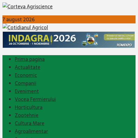
7 august 2026
Prima pagina
Actualitate
Economic
Companii
Eveniment
Vocea Fermierului
Horticultura
Zootehnie
Cultura Mare
Agroalimentar