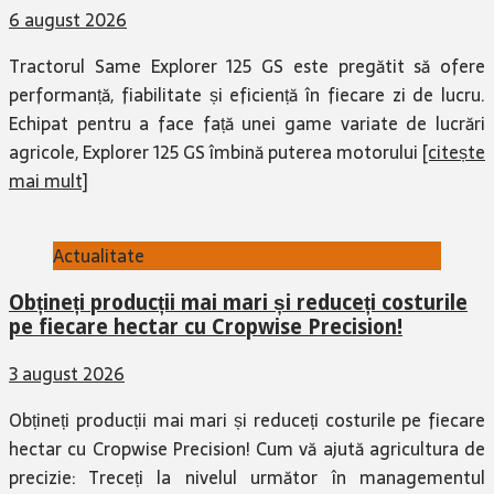
6 august 2026
Tractorul Same Explorer 125 GS este pregătit să ofere
performanță, fiabilitate și eficiență în fiecare zi de lucru.
Echipat pentru a face față unei game variate de lucrări
agricole, Explorer 125 GS îmbină puterea motorului
[citește
mai mult]
Actualitate
Obțineți producții mai mari și reduceți costurile
pe fiecare hectar cu Cropwise Precision!
3 august 2026
Obțineți producții mai mari și reduceți costurile pe fiecare
hectar cu Cropwise Precision! Cum vă ajută agricultura de
precizie: Treceți la nivelul următor în managementul