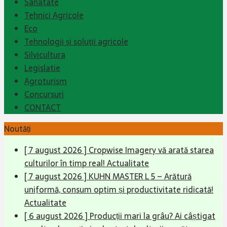
Sanatate
Tehnici Agricole
Eco
Tehnologii şi soluţii agricole
Silvicultura
Legislatie
Agroturism
Concursuri
CONTACT
Noutăți
[ 7 august 2026 ]
Cropwise Imagery vă arată starea
culturilor în timp real!
Actualitate
[ 7 august 2026 ]
KUHN MASTER L 5 – Arătură
uniformă, consum optim și productivitate ridicată!
Actualitate
[ 6 august 2026 ]
Producții mari la grâu? Ai câștigat