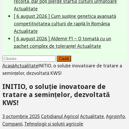
recolta, dar poți pierde startul culturii următoare
Actualitate
[ 6 august 2026 ]
Cum susține genetica avansată
competitivitatea culturii de rapiță în România
Actualitate
[ 6 august 2026 ]
Aldemir F1 – O tomată cu un
pachet complex de toleranțe!
Actualitate
Caută
după:
Acasă
Actualitate
INITIO, o soluție inovatoare de tratare a
semințelor, dezvoltată KWS!
INITIO, o soluție inovatoare de
tratare a semințelor, dezvoltată
KWS!
3 octombrie 2025
Cotidianul Agricol
Actualitate
,
Agroinfo
,
Companii
,
Tehnologii şi soluţii agricole