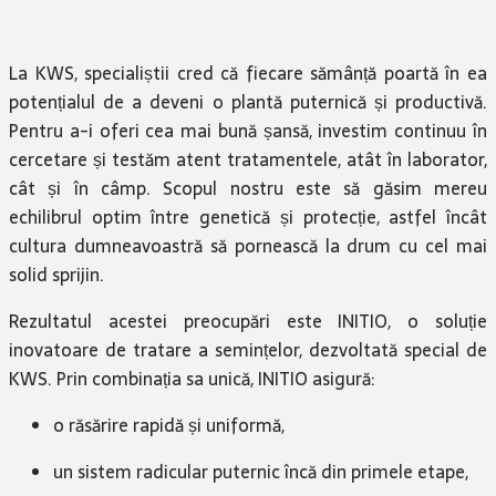
La KWS, specialiștii cred că fiecare sămânță poartă în ea
potențialul de a deveni o plantă puternică și productivă.
Pentru a-i oferi cea mai bună șansă, investim continuu în
cercetare și testăm atent tratamentele, atât în laborator,
cât și în câmp. Scopul nostru este să găsim mereu
echilibrul optim între genetică și protecție, astfel încât
cultura dumneavoastră să pornească la drum cu cel mai
solid sprijin.
Rezultatul acestei preocupări este INITIO, o soluție
inovatoare de tratare a semințelor, dezvoltată special de
KWS. Prin combinația sa unică, INITIO asigură:
o răsărire rapidă și uniformă,
un sistem radicular puternic încă din primele etape,