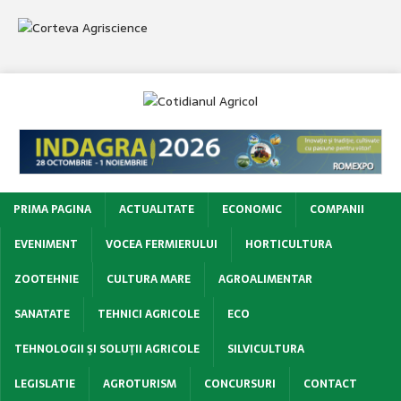
PRIMA PAGINA
ACTUALITATE
ECONOMIC
COMPANII
EVENIMENT
VOCEA FERMIERULUI
HORTICULTURA
ZOOTEHNIE
CULTURA MARE
AGROALIMENTAR
SANATATE
TEHNICI AGRICOLE
ECO
TEHNOLOGII ŞI SOLUŢII AGRICOLE
SILVICULTURA
LEGISLATIE
AGROTURISM
CONCURSURI
CONTACT