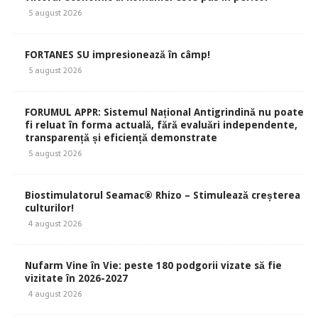
5 august 2026
FORTANES SU impresionează în câmp!
5 august 2026
FORUMUL APPR: Sistemul Național Antigrindină nu poate
fi reluat în forma actuală, fără evaluări independente,
transparență și eficiență demonstrate
5 august 2026
Biostimulatorul Seamac® Rhizo – Stimulează creșterea
culturilor!
4 august 2026
Nufarm Vine în Vie: peste 180 podgorii vizate să fie
vizitate în 2026-2027
4 august 2026