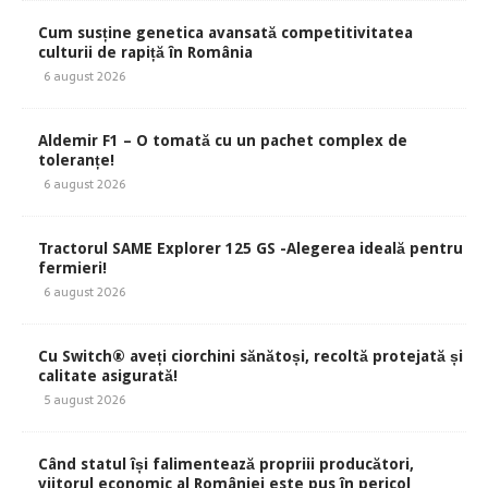
Cum susține genetica avansată competitivitatea
culturii de rapiță în România
6 august 2026
Aldemir F1 – O tomată cu un pachet complex de
toleranțe!
6 august 2026
Tractorul SAME Explorer 125 GS -Alegerea ideală pentru
fermieri!
6 august 2026
Cu Switch® aveți ciorchini sănătoși, recoltă protejată și
calitate asigurată!
5 august 2026
Când statul își falimentează propriii producători,
viitorul economic al României este pus în pericol