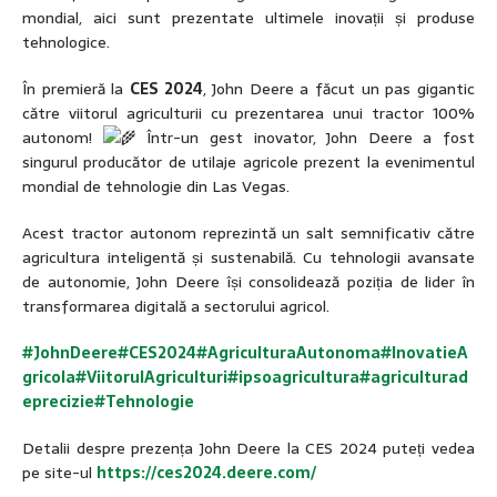
mondial, aici sunt prezentate ultimele inovații și produse
tehnologice.
În premieră la
CES 2024
, John Deere a făcut un pas gigantic
către viitorul agriculturii cu prezentarea unui tractor 100%
autonom!
Într-un gest inovator, John Deere a fost
singurul producător de utilaje agricole prezent la evenimentul
mondial de tehnologie din Las Vegas.
Acest tractor autonom reprezintă un salt semnificativ către
agricultura inteligentă și sustenabilă. Cu tehnologii avansate
de autonomie, John Deere își consolidează poziția de lider în
transformarea digitală a sectorului agricol.
#
JohnDeere
#
CES2024
#
AgriculturaAutonoma
#
InovatieA
gricola
#
ViitorulAgriculturi
#i
psoagricultura
#
agriculturad
eprecizie
#
Tehnologie
Detalii despre prezența John Deere la CES 2024 puteți vedea
pe site-ul
https://ces2024.deere.com/