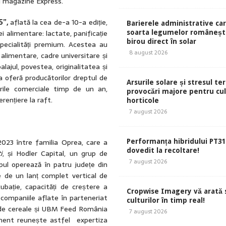
i magazine Express.
5”,
aflată la cea de-a 10-a ediție,
Barierele administrative ca
ei alimentare: lactate, panificație
soarta legumelor românești
birou direct în solar
specialități premium. Acestea au
8 august 2026
 alimentare, cadre universitare și
alajul, povestea, originalitatea și
a oferă producătorilor dreptul de
Arsurile solare și stresul te
ările comerciale timp de un an,
provocări majore pentru cul
rențiere la raft.
horticole
7 august 2026
2023 între familia Oprea, care a
Performanța hibridului PT31
dovedit la recoltare!
i
, și Hodler Capital, un grup de
7 august 2026
upul operează în patru județe din
e de un lanț complet vertical de
cubație, capacități de creștere a
Cropwise Imagery vă arată 
 companiile aflate în parteneriat
culturilor în timp real!
 de cereale și UBM Feed România
7 august 2026
estment reunește astfel expertiza