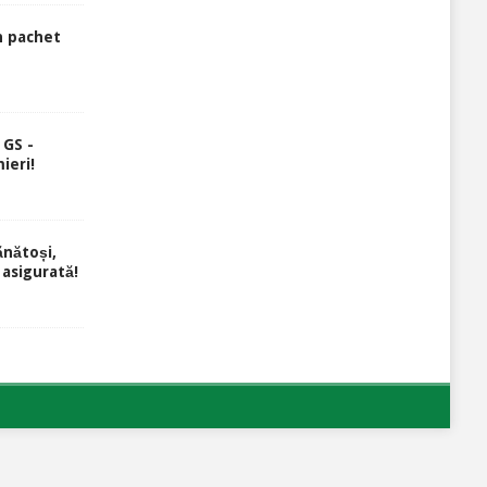
n pachet
 GS -
ieri!
ănătoși,
 asigurată!