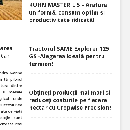
KUHN MASTER L 5 – Arătură
uniformă, consum optim și
productivitate ridicată!
tarea
Tractorul SAME Explorer 125
ntar
GS -Alegerea ideală pentru
fermieri!
andra Marina
intă pilonul
tura dintre
n și mesele
Obțineți producții mai mari și
ricol, unde
reduceți costurile pe fiecare
 succesiunea
hectar cu Cropwise Precision!
rată de viață
ducție sunt
[citește mai