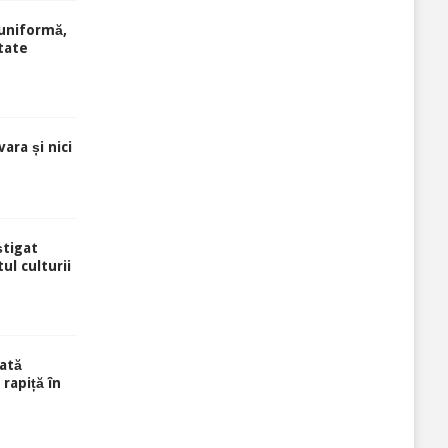
uniformă,
tate
ara și nici
știgat
ul culturii
ată
rapiță în