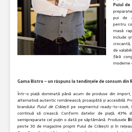
Puiul de 
preparate
pui de c
pentru co
masă rap
include șn
crocantă,
de valabil
fără cong
moderne d
Gama Bistro – un răspuns la tendințele de consum din
Într-o piață dominată până acum de produse din import,
alternativă autentic românească, proaspătă și accesibilă. Pr
brandului
Puiul de Crăiești
pe segmentul ready-to-cook, î
continuă să crească. Conform datelor de piață, 43% 
semipreparate cel puțin o dată pe săptămână. Produsele
B
peste 30 de magazine proprii Puiul de Crăiești și în reț