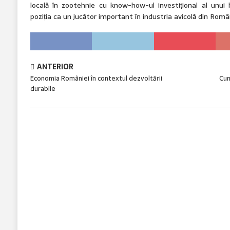
locală în zootehnie cu know-how-ul investițional al unui h
poziția ca un jucător important în industria avicolă din Româ
ANTERIOR
Economia României în contextul dezvoltării
Cum
durabile