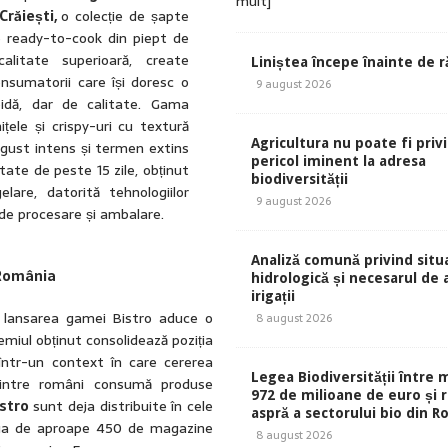
mult]
Crăiești,
o colecție de șapte
 ready-to-cook din piept de
alitate superioară, create
Liniștea începe înainte de r
nsumatorii care își doresc o
9 august 2026
idă, dar de calitate. Gama
ițele și crispy-uri cu textură
Agricultura nu poate fi priv
 gust intens și termen extins
pericol iminent la adresa
itate de peste 15 zile, obținut
biodiversității
elare, datorită tehnologiilor
9 august 2026
e procesare și ambalare.
Analiză comună privind situa
 România
hidrologică și necesarul de
irigații
 lansarea gamei Bistro aduce o
8 august 2026
emiul obținut consolidează poziția
ntr-un context în care cererea
Legea Biodiversității între 
dintre români consumă produse
972 de milioane de euro și r
istro
sunt deja distribuite în cele
aspră a sectorului bio din 
eaua de aproape 450 de magazine
8 august 2026