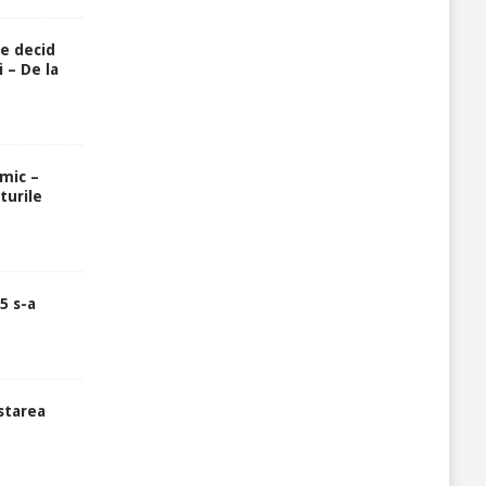
re decid
 – De la
rmic –
turile
5 s-a
starea