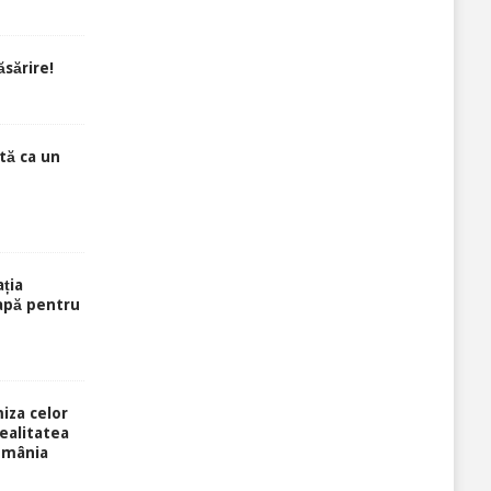
ăsărire!
ită ca un
ția
 apă pentru
miza celor
ealitatea
România