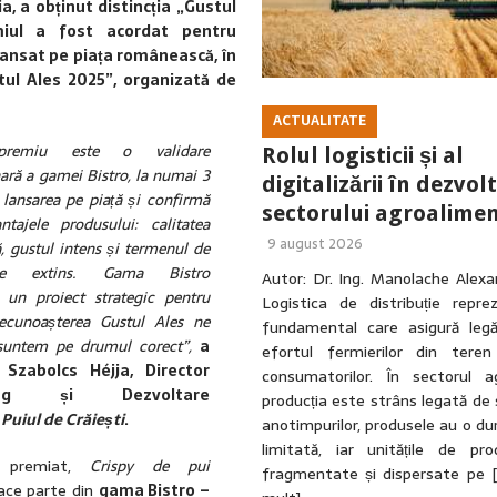
, a obținut distincția „Gustul
miul a fost acordat pentru
lansat pe piața românească, în
tul Ales 2025”, organizată de
ACTUALITATE
premiu este o validare
Rolul logisticii și al
ară a gamei Bistro, la numai 3
digitalizării în dezvol
 lansarea pe piață și confirmă
sectorului agroalime
ntajele produsului: calitatea
9 august 2026
, gustul intens și termenul de
tate extins. Gama Bistro
Autor: Dr. Ing. Manolache Alex
ă un proiect strategic pentru
Logistica de distribuție reprez
recunoașterea Gustul Ales ne
fundamental care asigură legă
suntem pe drumul corect”,
a
efortul fermierilor din tere
 Szabolcs Héjja, Director
consumatorilor. În sectorul ag
ting și Dezvoltare
producția este strâns legată de
,
Puiul de Crăiești
.
anotimpurilor, produsele au o du
limitată, iar unitățile de pro
l premiat,
Crispy de pui
fragmentate și dispersate pe
ce parte din
gama Bistro –