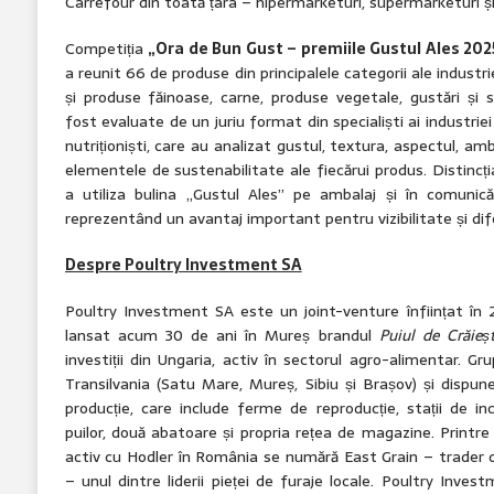
Carrefour din toată țara – hipermarketuri, supermarketuri ș
Competiția
„Ora de Bun Gust – premiile Gustul Ales 202
a reunit 66 de produse din principalele categorii ale industri
și produse făinoase, carne, produse vegetale, gustări și 
fost evaluate de un juriu format din specialiști ai industriei
nutriționiști, care au analizat gustul, textura, aspectul, amb
elementele de sustenabilitate ale fiecărui produs. Distincți
a utiliza bulina „Gustul Ales” pe ambalaj și în comunic
reprezentând un avantaj important pentru vizibilitate și dife
Despre Poultry Investment SA
Poultry Investment SA este un joint-venture înființat în 
lansat acum 30 de ani în Mureș brandul
Puiul de Crăieșt
investiții din Ungaria, activ în sectorul agro-alimentar. Gr
Transilvania (Satu Mare, Mureș, Sibiu și Brașov) și dispun
producție, care include ferme de reproducție, stații de in
puilor, două abatoare și propria rețea de magazine. Printre
activ cu Hodler în România se numără East Grain – trader
– unul dintre liderii pieței de furaje locale. Poultry Inv