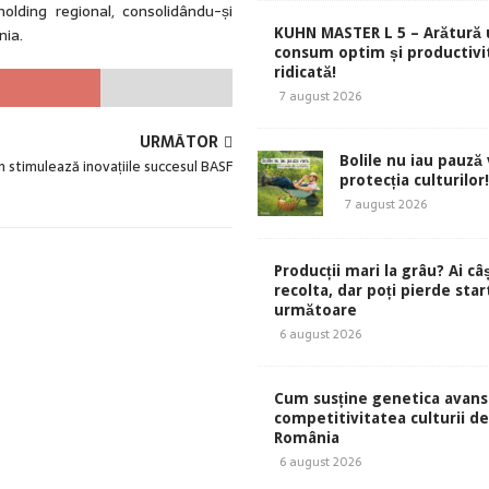
olding regional, consolidându-și
nia.
KUHN MASTER L 5 – Arătură 
consum optim și productivi
ridicată!
7 august 2026
URMĂTOR
Bolile nu iau pauză v
 stimulează inovațiile succesul BASF
protecția culturilor!
7 august 2026
Producții mari la grâu? Ai câ
recolta, dar poți pierde start
următoare
6 august 2026
Cum susține genetica avans
competitivitatea culturii de 
România
6 august 2026