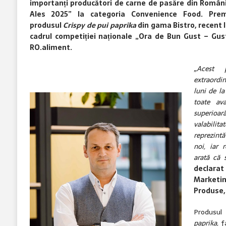
importanți producători de carne de pasăre din România
Ales 2025” la categoria Convenience Food. Pre
produsul
Crispy de pui paprika
din gama Bistro, recent 
cadrul competiției naționale „Ora de Bun Gust – Gus
RO.aliment.
„Acest 
extraordin
luni de la
toate ava
superioară
valabili
reprezint
noi, iar 
arată că 
declarat
Marke
Produse
Produsu
paprika,
fa