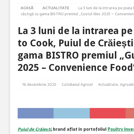
[ 9 august 2026 ]
Liniștea începe înainte de răsărire!
ACASĂ
ACTUALITATE
La 3 luni de la intrarea pe piaț
[ 9 august 2026 ]
Agricultura nu poate fi privită ca u
câștigă cu gama BISTRO premiul „Gustul Ales 2025 – Convenie
[ 8 august 2026 ]
Analiză comună privind situația hid
La 3 luni de la intrarea p
[ 8 august 2026 ]
Legea Biodiversității între miza ce
to Cook, Puiul de Crăiești
ACTUALITATE
gama BISTRO premiul „Gu
2025 – Convenience Food
16 decembrie 2025
Cotidianul Agricol
Actualitate
,
Agroali
Puiul de Crăiești
, brand aflat în portofoliul
Poultry Inv