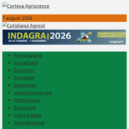
7 august 2026
Prima pagina
Actualitate
Economic
Companii
Eveniment
Vocea Fermierului
Horticultura
Zootehnie
Cultura Mare
Agroalimentar