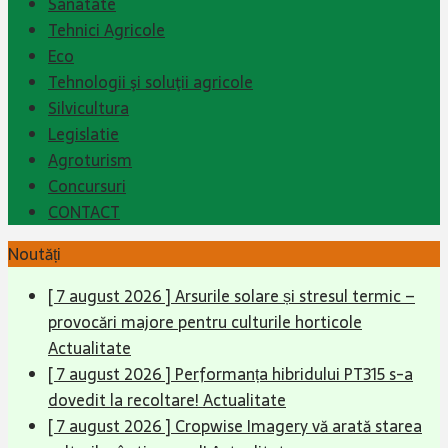
Sanatate
Tehnici Agricole
Eco
Tehnologii şi soluţii agricole
Silvicultura
Legislatie
Agroturism
Concursuri
CONTACT
Noutăți
[ 7 august 2026 ]
Arsurile solare și stresul termic –
provocări majore pentru culturile horticole
Actualitate
[ 7 august 2026 ]
Performanța hibridului PT315 s-a
dovedit la recoltare!
Actualitate
[ 7 august 2026 ]
Cropwise Imagery vă arată starea