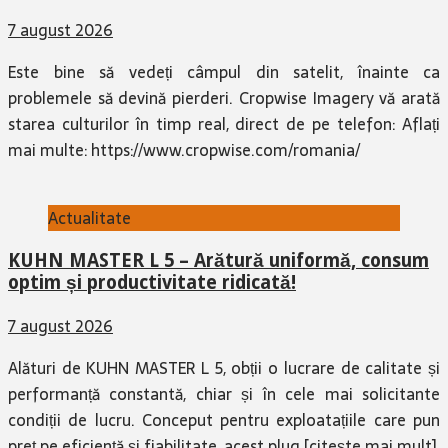
7 august 2026
Este bine să vedeți câmpul din satelit, înainte ca
problemele să devină pierderi. Cropwise Imagery vă arată
starea culturilor în timp real, direct de pe telefon: Aflați
mai multe: https://www.cropwise.com/romania/
Actualitate
KUHN MASTER L 5 – Arătură uniformă, consum
optim și productivitate ridicată!
7 august 2026
Alături de KUHN MASTER L 5, obții o lucrare de calitate și
performanță constantă, chiar și în cele mai solicitante
condiții de lucru. Conceput pentru exploatațiile care pun
preț pe eficiență și fiabilitate, acest plug
[citește mai mult]