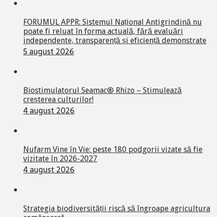
FORUMUL APPR: Sistemul Național Antigrindină nu
poate fi reluat în forma actuală, fără evaluări
independente, transparență și eficiență demonstrate
5 august 2026
Biostimulatorul Seamac® Rhizo – Stimulează
creșterea culturilor!
4 august 2026
Nufarm Vine în Vie: peste 180 podgorii vizate să fie
vizitate în 2026-2027
4 august 2026
Strategia biodiversității riscă să îngroape agricultura