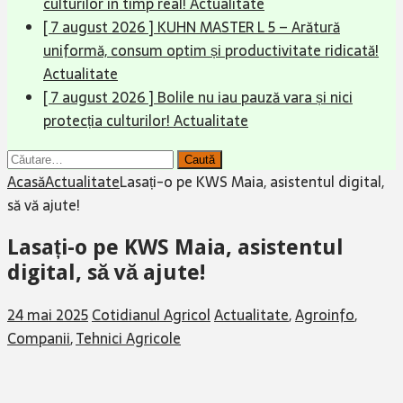
culturilor în timp real!
Actualitate
[ 7 august 2026 ]
KUHN MASTER L 5 – Arătură
uniformă, consum optim și productivitate ridicată!
Actualitate
[ 7 august 2026 ]
Bolile nu iau pauză vara și nici
protecția culturilor!
Actualitate
Caută
după:
Acasă
Actualitate
Lasați-o pe KWS Maia, asistentul digital,
să vă ajute!
Lasați-o pe KWS Maia, asistentul
digital, să vă ajute!
24 mai 2025
Cotidianul Agricol
Actualitate
,
Agroinfo
,
Companii
,
Tehnici Agricole