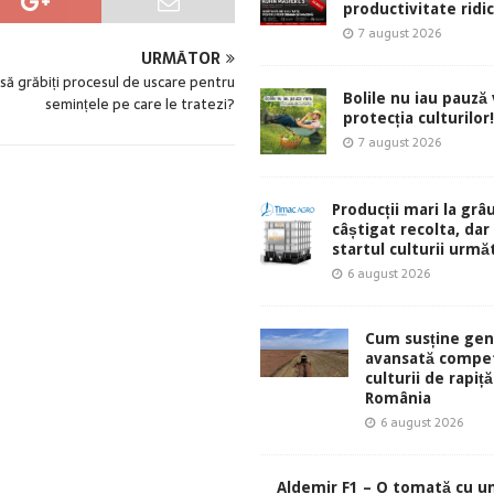
productivitate ridic
7 august 2026
URMĂTOR
 să grăbiți procesul de uscare pentru
Bolile nu iau pauză v
semințele pe care le tratezi?
protecția culturilor!
7 august 2026
Producții mari la grâu
câștigat recolta, dar
startul culturii urmă
6 august 2026
Cum susține gen
avansată compet
culturii de rapiță
România
6 august 2026
Aldemir F1 – O tomată cu u