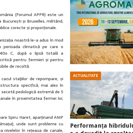
n România (Forumul APPR) este un
a București și Bruxelles, militând,
ublice corecte și proporționale.
anizația noastră le-a adus în mod
 în perioada climatică pe care o
40o C, după o lipsă totală a
 critică pentru fermieri și pentru
ibile de recoltă.
ACTUALITATE
 cazul staţiilor de repompare, și
astructura specifică, mai ales în
 de secetă pedologică extremă de 5
canale în proximitatea fermei lor,
pare Spiru Haret, aparținand ANIF
almațui), unde sunt probleme cu
Performanța hibridul
 nivelelor în rețeaua de canale,