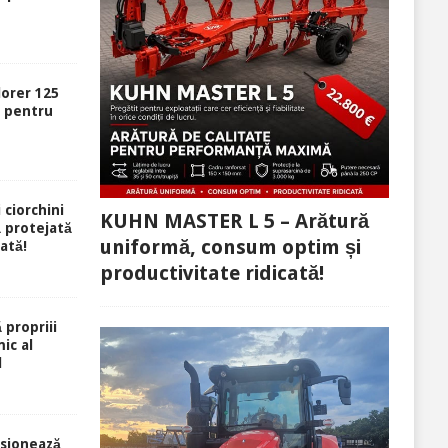
lorer 125
ă pentru
 ciorchini
KUHN MASTER L 5 – Arătură
ă protejată
uniformă, consum optim și
rată!
productivitate ridicată!
 propriii
ic al
l
sionează