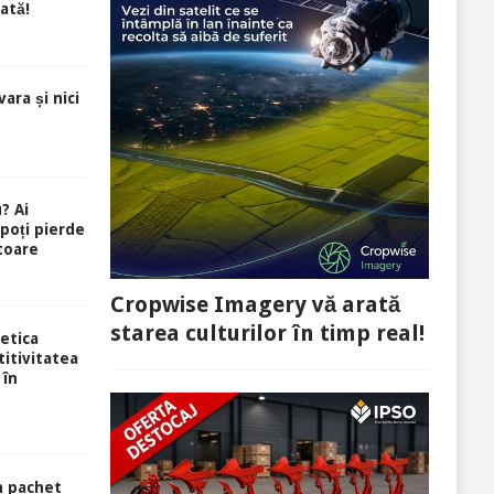
ată!
ara și nici
? Ai
 poți pierde
toare
Cropwise Imagery vă arată
starea culturilor în timp real!
etica
itivitatea
 în
n pachet