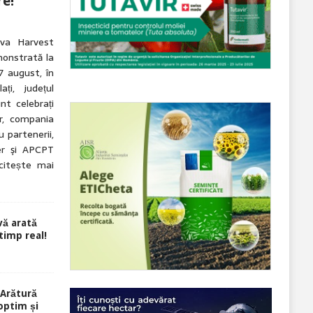
re!
eva Harvest
onstrată la
7 august, în
ți, județul
nt celebrați
r, compania
 partenerii,
r şi APCPT
citește mai
ă arată
 timp real!
Arătură
optim și