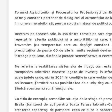
Forumul Agricultorilor și Procesatorilor Profesioniști di
activ și constant partener de dialog civil al autorităților de l
în numele membrilor săi, pentru soluții și măsuri de politici p
Revenim, pe această cale, la una dintre temele pe care org
repetat în atenția publicului și a autorităților și care,
traversăm (cu temperaturi care au depășit constant 
precipitațiilor de peste 60 de zile în multe regiuni) devine
întreaga populație, ducând la pierderi semnificative si irevers
Ne referim la reabilitarea sistemelor de irigaţii, cum este
menționăm solicitările noastre legate de investiţii în infr
acele judeţe unde, nici în 2024, în condiţiile în care vorbim
ani încoace, fermierii nu au posibilitatea de a uda, deși au 
fiindcă acestea nu sunt funcționale.
Cu titlu de exemplu, semnalăm situația de la stația de pom
Braila (furnizorul de apă pentru toata Terasa Ialomita-C
cresterea capacitații de pompare, ceea ce duce la scăderea