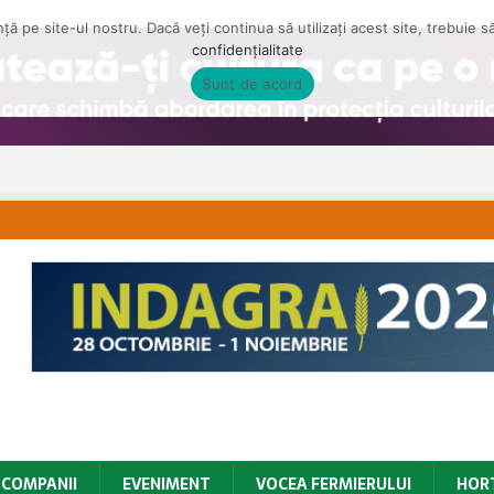
ă pe site-ul nostru. Dacă veți continua să utilizați acest site, trebuie 
confidențialitate
Sunt de acord
COMPANII
EVENIMENT
VOCEA FERMIERULUI
HOR