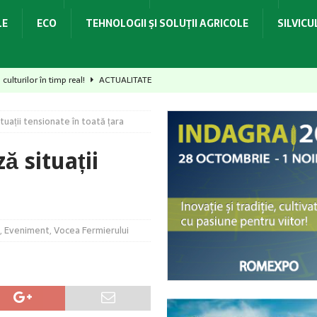
LE
ECO
TEHNOLOGII ŞI SOLUŢII AGRICOLE
SILVIC
culturilor în timp real!
ACTUALITATE
rmă, consum optim și productivitate ridicată!
ACTUALITATE
tuații tensionate în toată țara
otecția culturilor!
ACTUALITATE
t recolta, dar poți pierde startul culturii următoare
ACTUALITATE
ă situații
dovedit la recoltare!
ACTUALITATE
,
Eveniment
,
Vocea Fermierului