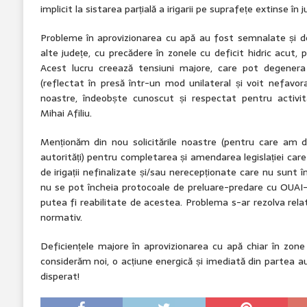
implicit la sistarea parțială a irigarii pe suprafețe extinse în j
Probleme în aprovizionarea cu apă au fost semnalate și 
alte județe, cu precădere în zonele cu deficit hidric acut
Acest lucru creează tensiuni majore, care pot degenera 
(reflectat în presă într-un mod unilateral și voit nefavor
noastre, îndeobște cunoscut și respectat pentru activit
Mihai Afiliu.
Menționăm din nou solicitările noastre (pentru care am d
autorități) pentru completarea și amendarea legislației care
de irigații nefinalizate și/sau nerecepționate care nu sunt 
nu se pot încheia protocoale de preluare-predare cu OUAI-u
putea fi reabilitate de acestea. Problema s-ar rezolva relat
normativ.
Deficiențele majore în aprovizionarea cu apă chiar în zon
considerăm noi, o acțiune energică și imediată din partea au
disperat!