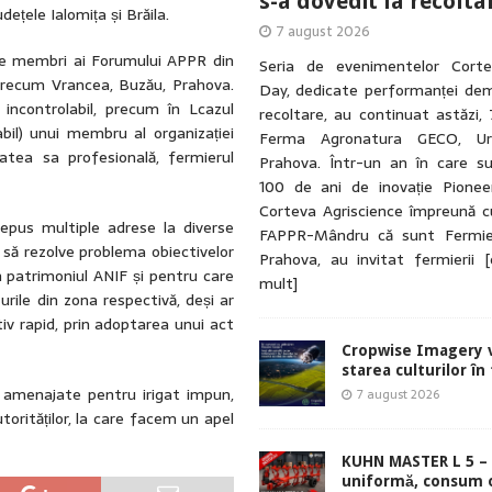
s-a dovedit la recolta
udețele Ialomița și Brăila.
7 august 2026
de membri ai Forumului APPR din
Seria de evenimentelor Cort
, precum Vrancea, Buzău, Prahova.
Day, dedicate performanței dem
incontrolabil, precum în Lcazul
recoltare, au continuat astăzi, 
abil) unui membru al organizației
Ferma Agronatura GECO, Urla
atea sa profesională, fermierul
Prahova. Într-un an în care su
100 de ani de inovație Pionee
Corteva Agriscience împreună cu
epus multiple adrese la diverse
FAPPR-Mândru că sunt Fermie
 să rezolve problema obiectivelor
Prahova, au invitat fermierii
[
în patrimoniul ANIF și pentru care
mult]
rile din zona respectivă, deși ar
iv rapid, prin adoptarea unui act
Cropwise Imagery v
starea culturilor în
e amenajate pentru irigat impun,
7 august 2026
torităților, la care facem un apel
KUHN MASTER L 5 – 
uniformă, consum 