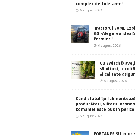
complex de toleranțe!
6 august 2026
Tractorul SAME Exp
GS -Alegerea ideal
fermieri!
6 august 2026
Cu Switch® aveți
sănătoși, recolt
și calitate asigu
5 august 2026
Când statul își falimentează
producători, viitorul econom
României este pus în perico
5 august 2026
FORTANES SU impre