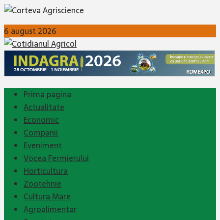
6 august 2026
Prima pagina
Actualitate
Economic
Companii
Eveniment
Vocea Fermierului
Horticultura
Zootehnie
Cultura Mare
Agroalimentar