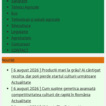
Sanatate
Tehnici Agricole
Eco
Tehnologii şi soluţii agricole
Silvicultura
Legislatie
Agroturism
Concursuri
CONTACT
Noutăți
[ 6 august 2026 ]
Producții mari la grâu? Ai câștigat
recolta, dar poți pierde startul culturii următoare
Actualitate
[ 6 august 2026 ]
Cum susține genetica avansată
competitivitatea culturii de rapiță în România
Actualitate