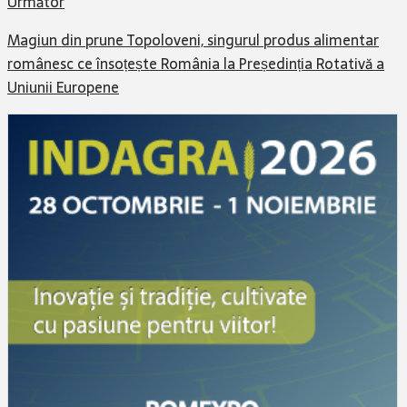
Următor
Magiun din prune Topoloveni, singurul produs alimentar
românesc ce însoțește România la Președinția Rotativă a
Uniunii Europene