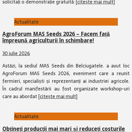
solicitați o demonstrație gratuită:
[citește mai mult]
Actualitate
AgroForum MAS Seeds 2026 – Facem față
împreună agriculturii în schimbare!
30 iulie 2026
Astăzi, la sediul MAS Seeds din Belciugatele. a avut loc
AgroForum MAS Seeds 2026, eveniment care a reunit
fermieri, specialiști și reprezentanți ai industriei agricole.
În cadrul manifestării au fost organizate workshop-uri
care au abordat
[citește mai mult]
Actualitate
Obțineți producții mai mari și reduceți costurile