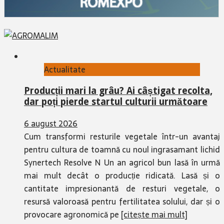
Actualitate
Producții mari la grâu? Ai câștigat recolta,
dar poți pierde startul culturii următoare
6 august 2026
Cum transformi resturile vegetale într-un avantaj
pentru cultura de toamnă cu noul ingrasamant lichid
Synertech Resolve N Un an agricol bun lasă în urmă
mai mult decât o producție ridicată. Lasă și o
cantitate impresionantă de resturi vegetale, o
resursă valoroasă pentru fertilitatea solului, dar și o
provocare agronomică pe
[citește mai mult]