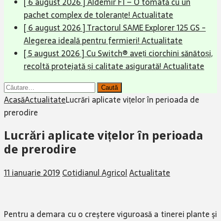
[ 6 august 2026 ]
Aldemir F1 – O tomată cu un
pachet complex de toleranțe!
Actualitate
[ 6 august 2026 ]
Tractorul SAME Explorer 125 GS -
Alegerea ideală pentru fermieri!
Actualitate
[ 5 august 2026 ]
Cu Switch® aveți ciorchini sănătoși,
recoltă protejată și calitate asigurată!
Actualitate
Caută
după:
Acasă
Actualitate
Lucrări aplicate vițelor în perioada de
prerodire
Lucrări aplicate vițelor în perioada
de prerodire
11 ianuarie 2019
Cotidianul Agricol
Actualitate
Pentru a demara cu o creştere viguroasă a tinerei plante şi