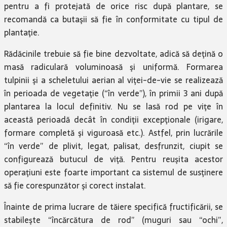
pentru a fi protejată de orice risc după plantare, se
recomandă ca butaşii să fie în conformitate cu tipul de
plan­taţie.
Rădăcinile trebuie să fie bine dezvoltate, adică să deţină o
masă radiculară volu­minoasă şi unifor­mă. Formarea
tulpinii şi a scheletului aerian al viţei-de-vie se realizează
în perioada de vegetaţie (“în verde”), în primii 3 ani după
plantarea la locul definitiv. Nu se lasă rod pe viţe în
această perioadă decât în condiţii excepţionale (irigare,
formare completă şi viguroasă etc.). Astfel, prin lucrările
“în verde” de plivit, legat, palisat, desfrunzit, ciupit se
configurează butucul de viţă. Pentru reuşita acestor
operaţiuni este foarte important ca sistemul de susţinere
să fie corespunzător şi corect instalat.
Înainte de prima lucrare de tăiere specifică fructificării, se
stabileşte “încărcătura de rod” (muguri sau “ochi”,