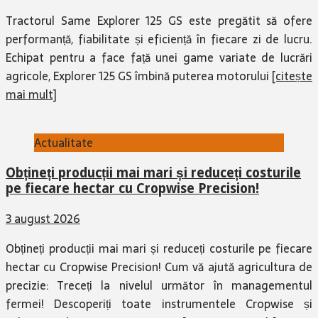
Tractorul Same Explorer 125 GS este pregătit să ofere
performanță, fiabilitate și eficiență în fiecare zi de lucru.
Echipat pentru a face față unei game variate de lucrări
agricole, Explorer 125 GS îmbină puterea motorului
[citește
mai mult]
Actualitate
Obțineți producții mai mari și reduceți costurile
pe fiecare hectar cu Cropwise Precision!
3 august 2026
Obțineți producții mai mari și reduceți costurile pe fiecare
hectar cu Cropwise Precision! Cum vă ajută agricultura de
precizie: Treceți la nivelul următor în managementul
fermei! Descoperiți toate instrumentele Cropwise și