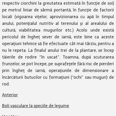
respectiv ciorchini la greutatea esti­mată în funcţie de soi)
pe metrul liniar de sârmă portantă, în funcţie de factorii
locali (vigoarea viţelor, aprovizionarea cu apă în timpul
anului, potenţialul nutritiv al terenului şi al arealului de
cultură, viabilitatea mugurilor etc.) Acolo unde există
pericolul de îngheţ sever de iarnă, este bine ca aceste
opera­ţiuni tehnice să fie efectuate cât mai târziu, pentru a
nu le repeta. La finalul anului trei de la plantare, se încep
tăierile de rodire “în uscat”. Toamna, după scutura­rea
frunzelor, se pot începe, pe suprafeţele fără risc de pierderi
prin îngheţ de iarnă, operaţiunile de dimensionare a
încărcă­turii butucilor cu formaţiuni (“ochi” sau muguri) de
rod.
Anterior
Boli vasculare la speciile de legume