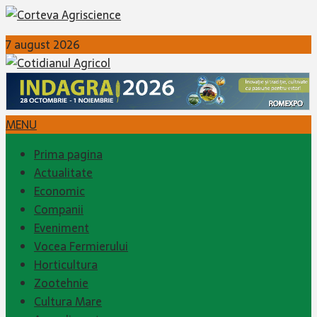
7 august 2026
MENU
Prima pagina
Actualitate
Economic
Companii
Eveniment
Vocea Fermierului
Horticultura
Zootehnie
Cultura Mare