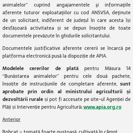
animalelor” cuprind angajamentele şi informaţiile
aferente tuturor exploataţiilor cu cod ANSVSA, deţinute
de un solicitant, indiferent de județul în care acesta își
desfășoară activitatea și se depun însoţite de toate
documentele prevăzute în ghidurile solicitantului.
Documentele justificative aferente cererii se încarcă pe
platforma electronică pusă la dispoziție de APIA.
Modelele cererilor de plată
pentru Măsura 14
“Bunăstarea animalelor” pentru cele două pachete,
însoțite de instrucțiunile de completare aferente,
sunt
aprobate prin ordin al ministrului agriculturii și
dezvoltării rurale
și pot fi accesate pe site-ul Agenției de
Plăți și Intervenție pentru Agricultură
:
www.apia.org.ro
Anterior
Bobcat – tomată foarte gustoasă, cultivată în câmp!