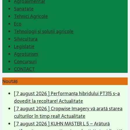
Agroalimentar
Sanatate
Tehnici Agricole
Eco
Tehnologii şi soluţii agricole
Silvicultura
Legislatie
Agroturism
Concursuri
CONTACT
Noutăți
[ 7 august 2026 ]
Performanța hibridului PT315 s-a
dovedit la recoltare!
Actualitate
[ 7 august 2026 ]
Cropwise Imagery vă arată starea
culturilor în timp real!
Actualitate
[ 7 august 2026 ]
KUHN MASTER L 5 – Arătură