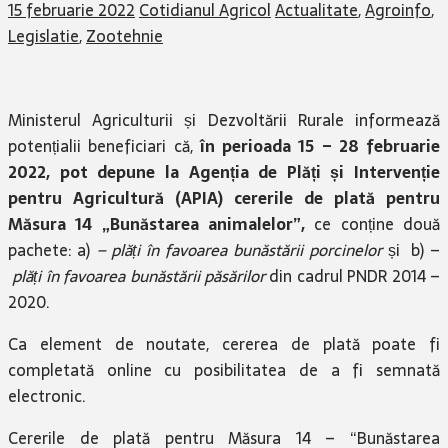
15 februarie 2022
Cotidianul Agricol
Actualitate
,
Agroinfo
,
Legislatie
,
Zootehnie
Ministerul Agriculturii și Dezvoltării Rurale informează
potențialii beneficiari că,
în perioada 15 – 28 februarie
2022, pot depune la
Agenția de Plăți și Intervenție
pentru Agricultură (APIA)
cererile de plată pentru
Măsura 14 „Bunăstarea animalelor”,
ce conține două
pachete: a)
– plăți în favoarea bunăstării porcinelor
și b) –
plăți în favoarea bunăstării păsărilor
din cadrul PNDR 2014 –
2020.
Ca element de noutate, cererea de plată poate fi
completată online cu posibilitatea de a fi semnată
electronic.
Cererile de plată pentru Măsura 14 – “Bunăstarea