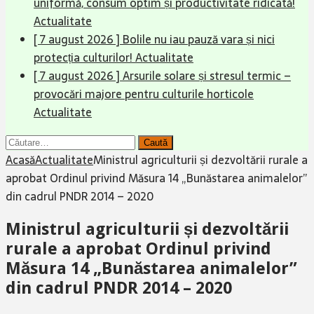
uniformă, consum optim și productivitate ridicată!
Actualitate
[ 7 august 2026 ]
Bolile nu iau pauză vara și nici
protecția culturilor!
Actualitate
[ 7 august 2026 ]
Arsurile solare și stresul termic –
provocări majore pentru culturile horticole
Actualitate
Caută
după:
Acasă
Actualitate
Ministrul agriculturii și dezvoltării rurale a
aprobat Ordinul privind Măsura 14 „Bunăstarea animalelor”
din cadrul PNDR 2014 – 2020
Ministrul agriculturii și dezvoltării
rurale a aprobat Ordinul privind
Măsura 14 „Bunăstarea animalelor”
din cadrul PNDR 2014 – 2020