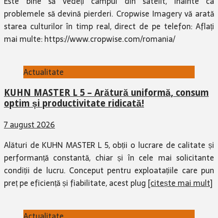
Este bine să vedeți câmpul din satelit, înainte ca
problemele să devină pierderi. Cropwise Imagery vă arată
starea culturilor în timp real, direct de pe telefon: Aflați
mai multe: https://www.cropwise.com/romania/
Actualitate
KUHN MASTER L 5 – Arătură uniformă, consum
optim și productivitate ridicată!
7 august 2026
Alături de KUHN MASTER L 5, obții o lucrare de calitate și
performanță constantă, chiar și în cele mai solicitante
condiții de lucru. Conceput pentru exploatațiile care pun
preț pe eficiență și fiabilitate, acest plug
[citește mai mult]
Actualitate