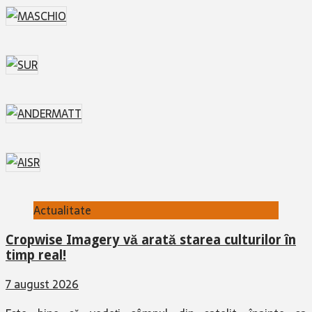
Actualitate
Cropwise Imagery vă arată starea culturilor în
timp real!
7 august 2026