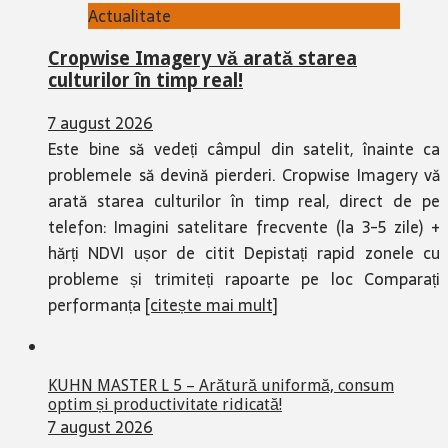
Actualitate
Cropwise Imagery vă arată starea
culturilor în timp real!
7 august 2026
Este bine să vedeți câmpul din satelit, înainte ca
problemele să devină pierderi. Cropwise Imagery vă
arată starea culturilor în timp real, direct de pe
telefon: Imagini satelitare frecvente (la 3-5 zile) +
hărți NDVI ușor de citit Depistați rapid zonele cu
probleme și trimiteți rapoarte pe loc Comparați
performanța
[citește mai mult]
KUHN MASTER L 5 – Arătură uniformă, consum
optim și productivitate ridicată!
7 august 2026