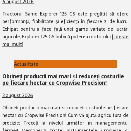
6 august 2026
Tractorul Same Explorer 125 GS este pregătit să ofere
performanță, fiabilitate și eficiență în fiecare zi de lucru.
Echipat pentru a face față unei game variate de lucrări
agricole, Explorer 125 GS îmbină puterea motorului
[citește
mai mult]
Actualitate
Obțineți producții mai mari și reduceți costurile
pe fiecare hectar cu Cropwise Precision!
3 august 2026
Obțineți producții mai mari și reduceți costurile pe fiecare
hectar cu Cropwise Precision! Cum vă ajută agricultura de
precizie: Treceți la nivelul următor în managementul
fermei! Descoperiți toate instrumentele Cropwise și