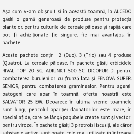
Așa cum v-am obișnuit și în această toamnă, la ALCEDO
găsiți o gamă generoasă de produse pentru protecția
plantelor, pentru culturile de cereale păioase și rapiță care
pot fi achiziționate fie singure, fie mai avantajos, în
pachete.
Aceste pachete conțin 2 (Duo), 3 (Trio) sau 4 produse
(Quatro). La cereale păioase, în pachete găsiți erbicidele
RIVAL TOP 20 SG, ADIUNKT 500 SC, DICOPUR D, pentru
combaterea buruienilor cu frunză lată și FENOVA SUPER,
SENIOR, pentru combaterea gramineelor. Pentru agenții
patogeni care apar în toamnă, oferta noastră este
SALVATOR 25 EW. Deoarece în ultima vreme toamnele
sunt lungi, pericolul apariției dăunătorilor este mare, în
special afide, care pe lângă pagubele create sunt și vectori
pentru viroze. În pachete găsiți 3 piretroizi iscusiți, ale căror
substanțe active sunt poate cele mai utilizate în întreaga