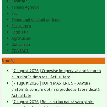
Sanatate
Tehnici Agricole
Eco
Tehnologii şi soluţii agricole
Silvicultura
Legislatie
Agroturism
Concursuri
CONTACT
Noutăți
[ 7 august 2026 ]
Cropwise Imagery vă arată starea
culturilor în timp real!
Actualitate
[ 7 august 2026 ]
KUHN MASTER L 5 – Arătură
uniformă, consum optim și productivitate ridicată!
Actualitate
[ 7 august 2026 ]
Bolile nu iau pauză vara și nici