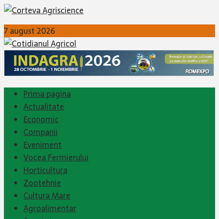
7 august 2026
Prima pagina
Actualitate
Economic
Companii
Eveniment
Vocea Fermierului
Horticultura
Zootehnie
Cultura Mare
Agroalimentar