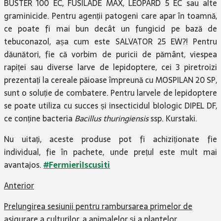
BUSTER 100 EC, FUSILADE MAX, LEOPARD 5 EC sau alte
graminicide. Pentru agenții patogeni care apar în toamnă,
ce poate fi mai bun decât un fungicid pe bază de
tebuconazol, așa cum este SALVATOR 25 EW?! Pentru
dăunători, fie că vorbim de puricii de pământ, viespea
rapiței sau diverse larve de lepidoptere, cei 3 piretroizi
prezentați la cereale păioase împreună cu MOSPILAN 20 SP,
sunt o soluție de combatere. Pentru larvele de lepidoptere
se poate utiliza cu succes și insecticidul bIologic DIPEL DF,
ce conține bacteria
Bacillus thuringiensis
ssp. Kurstaki.
Nu uitați, aceste produse pot fi achiziționate fie
individual, fie în pachete, unde prețul este mult mai
avantajos.
#FermieriIscusiti
Anterior
Prelungirea sesiunii pentru rambursarea primelor de
asigurare a culturilor, a animalelor și a plantelor