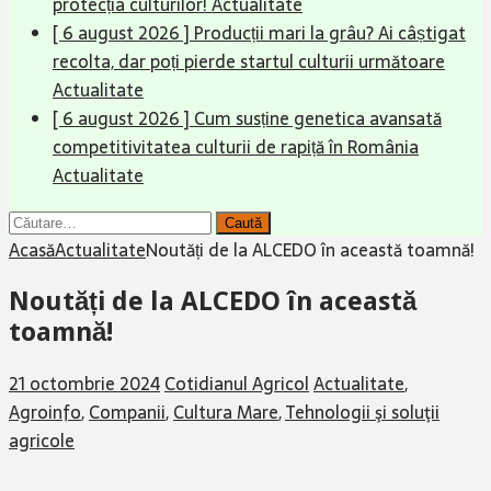
protecția culturilor!
Actualitate
[ 6 august 2026 ]
Producții mari la grâu? Ai câștigat
recolta, dar poți pierde startul culturii următoare
Actualitate
[ 6 august 2026 ]
Cum susține genetica avansată
competitivitatea culturii de rapiță în România
Actualitate
Caută
după:
Acasă
Actualitate
Noutăți de la ALCEDO în această toamnă!
Noutăți de la ALCEDO în această
toamnă!
21 octombrie 2024
Cotidianul Agricol
Actualitate
,
Agroinfo
,
Companii
,
Cultura Mare
,
Tehnologii şi soluţii
agricole