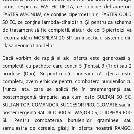
lume, respectiv FASTER DELTA, ce conține deltametrin,
FASTER MAGNUM, ce conține cipermetrin și FASTER GOLD
50 EC, ce conține lambda-cihalotrin. Și pentru ca schema
de tratament să fie completă, alături de cei 3 piertoizi, vă
recomandăm MOSPILAN 20 SP, un insecticid sistemic din
clasa neonicotinoidelor.
Dacă vorbim de rapiță și aici oferta este generoasă și
completă, cu pachete care conțin 5 (Penta), 3 (Trio) sau 2
produse (Duo). Și pentru că spuneam că oferta este
completă, avem erbicide pentru combatera buruienilor cu
frunză lată, care se aplică fie în preemergență sau
postemergență timpurie, așa cum este SULTAN 50 SC,
SULTAN TOP, COMANDOR, SUCCESOR PRO, CLOMATE sau în
postemergență RALDICO 300 SL, MAJOR CS, CLIOPHAR 600
SL. Pentru combaterea buruienilor graminee sau
samulastra de cereale, găsiți în oferta noastră RANGO,